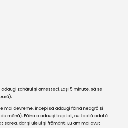
, adaugi zahărul și amesteci. Lași 5 minute, să se
oară).
 de mai devreme, începi să adaugi făină neagră și
i de mână). Făina o adaugi treptat, nu toată odată.
 sarea, dar și uleiul și frămânți. Eu am mai avut