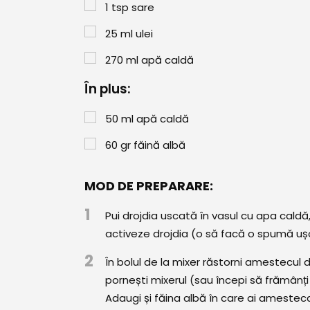
1
tsp
sare
25
ml
ulei
270
ml
apă caldă
În plus:
50
ml
apă caldă
60
gr
făină albă
MOD DE PREPARARE:
1
Pui drojdia uscată în vasul cu apa caldă
activeze drojdia (o să facă o spumă uș
2
În bolul de la mixer răstorni amestecul
pornești mixerul (sau începi să frămânț
Adaugi și făina albă în care ai amestecat