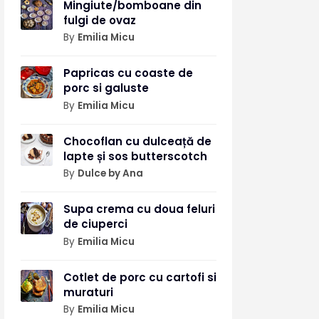
Mingiute/bomboane din
fulgi de ovaz
By
Emilia Micu
Papricas cu coaste de
porc si galuste
By
Emilia Micu
Chocoflan cu dulceață de
lapte și sos butterscotch
By
Dulce by Ana
Supa crema cu doua feluri
de ciuperci
By
Emilia Micu
Cotlet de porc cu cartofi si
muraturi
By
Emilia Micu