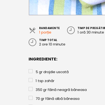
RANDAMENTE
TIMP DE PREGĂTI
1 porție
1 oră 30 minute
TIMP TOTAL
2 ore 10 minute
INGREDIENTE:
5
gr
drojdie uscată
1
tsp
zahăr
350
gr
făină neagră băneasa
70
gr
făină albă băneasa