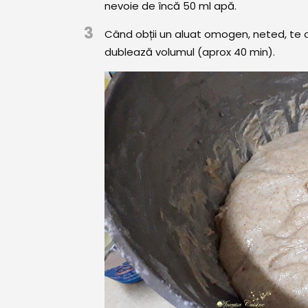
nevoie de încă 50 ml apă.
3
Când obții un aluat omogen, neted, te op
dublează volumul (aprox 40 min).