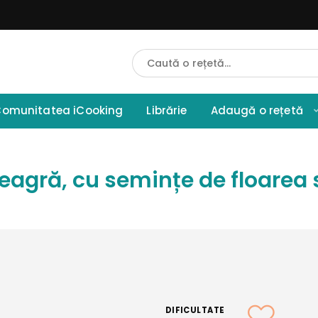
Cauta
Retete
omunitatea iCooking
Librărie
Adaugă o rețetă
eagră, cu semințe de floarea 
DIFICULTATE