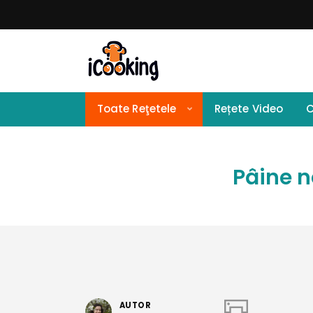
Toate Reţetele
Rețete Video
C
Pâine n
AUTOR