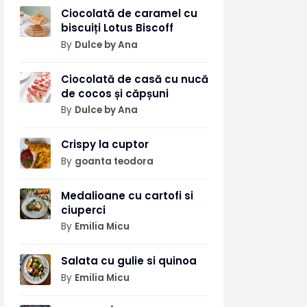
Ciocolată de caramel cu
biscuiți Lotus Biscoff
By
Dulce by Ana
Ciocolată de casă cu nucă
de cocos și căpșuni
By
Dulce by Ana
Crispy la cuptor
By
goanta teodora
Medalioane cu cartofi si
ciuperci
By
Emilia Micu
Salata cu gulie si quinoa
By
Emilia Micu