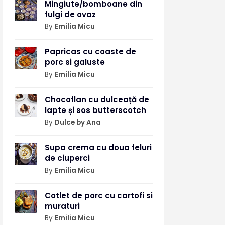
Mingiute/bomboane din
fulgi de ovaz
By
Emilia Micu
Papricas cu coaste de
porc si galuste
By
Emilia Micu
Chocoflan cu dulceață de
lapte și sos butterscotch
By
Dulce by Ana
Supa crema cu doua feluri
de ciuperci
By
Emilia Micu
Cotlet de porc cu cartofi si
muraturi
By
Emilia Micu