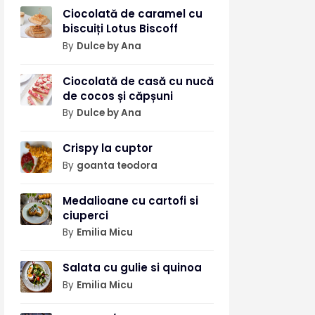
Ciocolată de caramel cu
biscuiți Lotus Biscoff
By
Dulce by Ana
Ciocolată de casă cu nucă
de cocos și căpșuni
By
Dulce by Ana
Crispy la cuptor
By
goanta teodora
Medalioane cu cartofi si
ciuperci
By
Emilia Micu
Salata cu gulie si quinoa
By
Emilia Micu