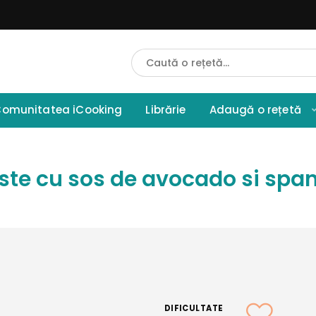
Cauta
Retete
omunitatea iCooking
Librărie
Adaugă o rețetă
ste cu sos de avocado si spa
DIFICULTATE