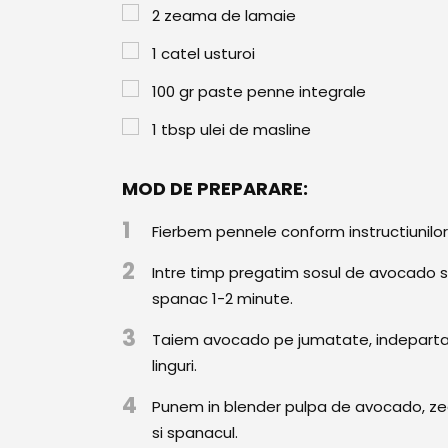
2
zeama de lamaie
1
catel usturoi
100
gr
paste penne integrale
1
tbsp
ulei de masline
MOD DE PREPARARE:
1
Fierbem pennele conform instructiunilo
2
Intre timp pregatim sosul de avocado si
spanac 1-2 minute.
3
Taiem avocado pe jumatate, indepartam
linguri.
4
Punem in blender pulpa de avocado, zea
si spanacul.