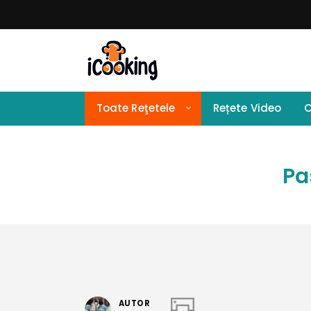
Toate Reţetele
Rețete Video
C
Pa
AUTOR