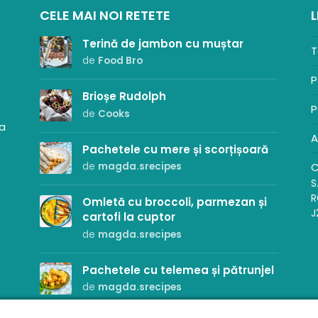
CELE MAI NOI RETETE
L
Terină de jambon cu muștar
T
de
Food Bro
P
Brioșe Rudolph
P
de
Cooks
sa
A
Pachetele cu mere și scorțișoară
C
de
magda.srecipes
S
R
Omletă cu broccoli, parmezan și
J
cartofi la cuptor
de
magda.srecipes
Pachetele cu telemea și pătrunjel
de
magda.srecipes