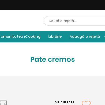
Cauta
Retete
omunitatea iCooking
Librărie
Adaugă o rețetă
Pate cremos
DIFICULTATE