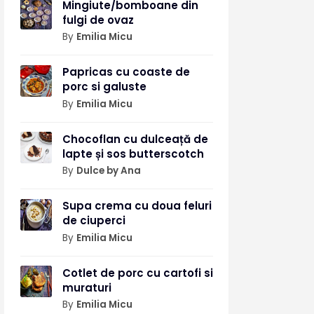
Mingiute/bomboane din
fulgi de ovaz
By
Emilia Micu
Papricas cu coaste de
porc si galuste
By
Emilia Micu
Chocoflan cu dulceață de
lapte și sos butterscotch
By
Dulce by Ana
Supa crema cu doua feluri
de ciuperci
By
Emilia Micu
Cotlet de porc cu cartofi si
muraturi
By
Emilia Micu