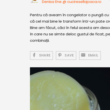
Denisa Ene @ cuciresellajoaca.ro
Pentru că aveam în congelator o pungă cu 
că cel mai bine le transform într-un pate c
Bine am făcut, căci în felul acesta am des
în care nu se simte deloc gustul de ficat, p
combinații.
SHARE
SAVE
EMAIL