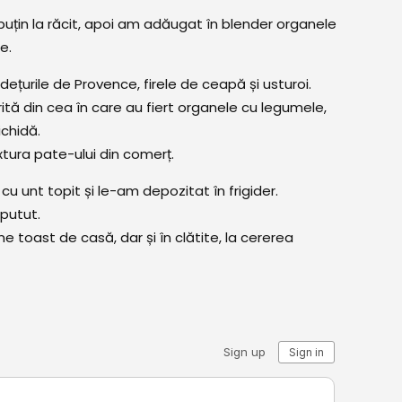
puțin la răcit, apoi am adăugat în blender organele
e.
dețurile de Provence, firele de ceapă și usturoi.
ă din cea în care au fiert organele cu legumele,
ichidă.
xtura pate-ului din comerț.
u unt topit și le-am depozitat în frigider.
 putut.
ne toast de casă, dar și în clătite, la cererea