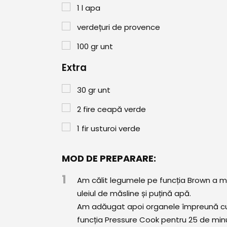
1
l
apa
verdețuri de provence
100
gr
unt
Extra
30
gr
unt
2
fire ceapă verde
1
fir usturoi verde
MOD DE PREPARARE:
1
Am călit legumele pe funcția Brown a mu
uleiul de măsline și puțină apă.
Am adăugat apoi organele împreună cu 
funcția Pressure Cook pentru 25 de min