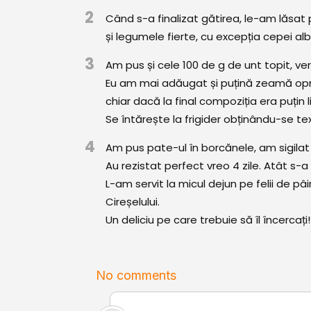
2
Când s-a finalizat gătirea, le-am lăsat 
și legumele fierte, cu excepția cepei alb
3
Am pus și cele 100 de g de unt topit, ver
Eu am mai adăugat și puțină zeamă oprit
chiar dacă la final compoziția era puțin l
Se întărește la frigider obținându-se te
4
Am pus pate-ul în borcănele, am sigilat c
Au rezistat perfect vreo 4 zile. Atât s-a
L-am servit la micul dejun pe felii de pâi
Cireșelului.
Un deliciu pe care trebuie să îl încercați!