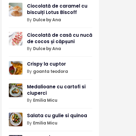
Ciocolată de caramel cu
biscuiți Lotus Biscoff
By
Dulce by Ana
Ciocolată de casă cu nucă
de cocos și căpșuni
By
Dulce by Ana
Crispy la cuptor
By
goanta teodora
Medalioane cu cartofi si
ciuperci
By
Emilia Micu
Salata cu gulie si quinoa
By
Emilia Micu