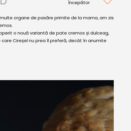
Începător
multe organe de pasăre primite de la mama, am zis
remos.
coperit o nouă variantă de pate cremos și dulceag,
e care Cireșel nu prea îl preferă, decât în anumite