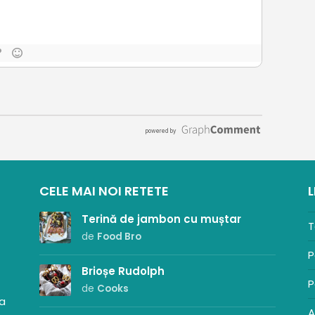
CELE MAI NOI RETETE
L
Terină de jambon cu muștar
T
de
Food Bro
P
Brioșe Rudolph
P
de
Cooks
sa
A