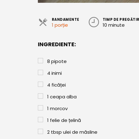
RANDAMENTE
TIMP DE PREGĂTI
1 porție
10 minute
INGREDIENTE:
8
pipote
4
inimi
4
ficăței
1
ceapa alba
1
morcov
1
felie de țelină
2
tbsp
ulei de măsline