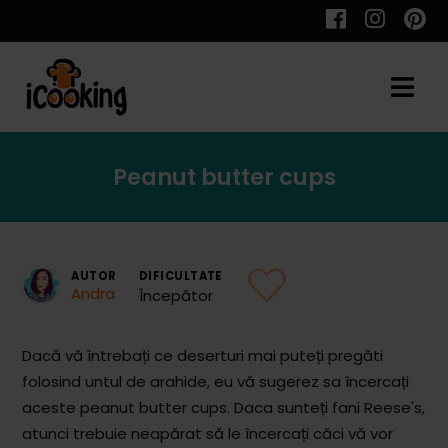
Cauta
Peanut butter cups
Retete
AUTOR
DIFICULTATE
Andra
Începător
Toate Reţetele
Aperitive
Dacă vă întrebați ce deserturi mai puteți pregăti
folosind untul de arahide, eu vă sugerez sa încercați
Aperitive Calde
aceste peanut butter cups. Daca sunteți fani Reese's,
Aperitive Reci
atunci trebuie neapărat să le încercați căci vă vor