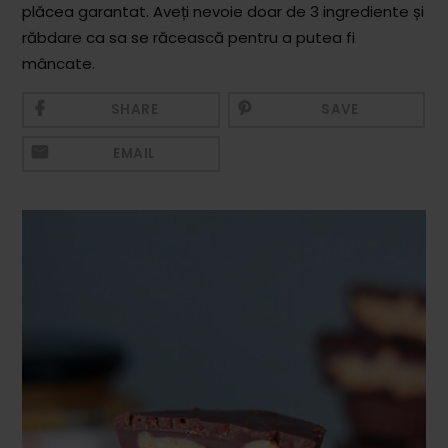
plăcea garantat. Aveți nevoie doar de 3 ingrediente și
Mezeluri
răbdare ca sa se răcească pentru a putea fi
Ronțăieli
mâncate.
Băuturi
SHARE
SAVE
Băuturi calde
EMAIL
Băuturi reci
Cocktail-uri
Smoothies
Ceva Dulce
Biscuiți, Bomboane și
Fursecuri
Brioșe și Checuri
Budinci, Jeleuri și Sufleuri
Cheesecake