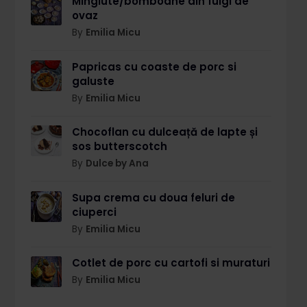
Mingiute/bomboane din fulgi de
ovaz
By
Emilia Micu
Papricas cu coaste de porc si
galuste
By
Emilia Micu
Chocoflan cu dulceață de lapte și
sos butterscotch
By
Dulce by Ana
Supa crema cu doua feluri de
ciuperci
By
Emilia Micu
Cotlet de porc cu cartofi si muraturi
By
Emilia Micu