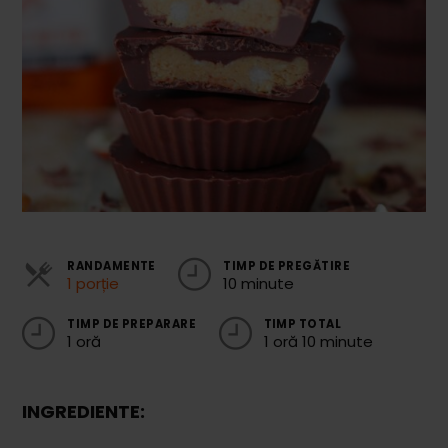
Cozonaci
Deserturi Sănătoase
Plăcinte, Tarte și Rulade
Prăjituri
Torturi
Conserve
Dulceață / Gem
RANDAMENTE
TIMP DE PREGĂTIRE
1 porție
10 minute
Sirop / Compot
TIMP DE PREPARARE
TIMP TOTAL
Sosuri și Condimente
1 oră
1 oră 10 minute
Garnituri
INGREDIENTE:
Pâine