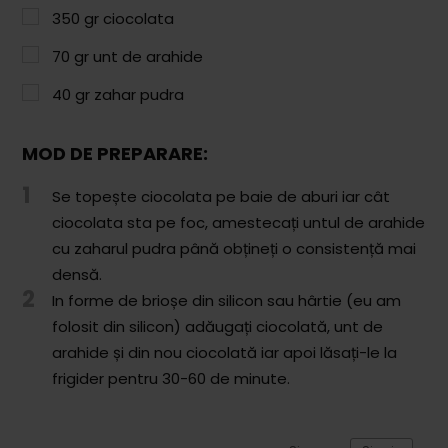
Paste & Risotto
350
gr
ciocolata
Patiserie
70
gr
unt de arahide
Aluaturi Dulci
40
gr
zahar pudra
Aluaturi Sărate
MOD DE PREPARARE:
Pizza
1
Se topește ciocolata pe baie de aburi iar cât
Rețete cu Carne
ciocolata sta pe foc, amestecați untul de arahide
Rețete Vegetariene
cu zaharul pudra până obțineți o consistență mai
densă.
Salate
2
In forme de brioșe din silicon sau hârtie (eu am
folosit din silicon) adăugați ciocolată, unt de
Sandwichuri și Wraps
arahide și din nou ciocolată iar apoi lăsați-le la
Supe și Ciorbe
frigider pentru 30-60 de minute.
Rețete Video