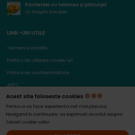
Pachetele cu telemea și pătrunjel
de
magda.srecipes
LINK-URI UTILE
Termeni si conditii
Politica de utilizare cookie-uri
Politica de confidentialitate
ANPC
Acest site foloseste cookies
Contact
S.C. ZENCOM MEDIA GROUP SRL
Pentru a va face experienta cat mai placuta.
RO38204288
Navigand in continuare, va exprimati acordul asupra
J20/1379/2017
folosiri cookie-urilor.