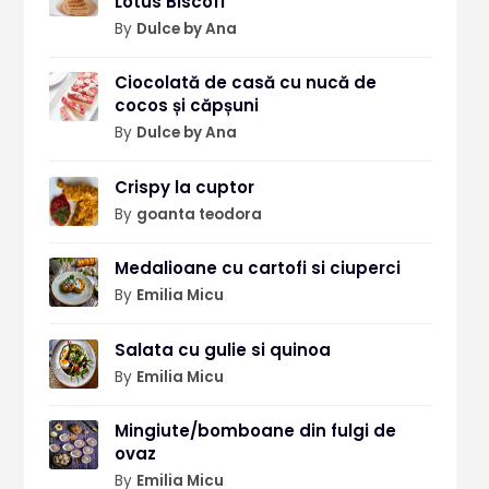
Lotus Biscoff
By
Dulce by Ana
Ciocolată de casă cu nucă de
cocos și căpșuni
By
Dulce by Ana
Crispy la cuptor
By
goanta teodora
Medalioane cu cartofi si ciuperci
By
Emilia Micu
Salata cu gulie si quinoa
By
Emilia Micu
Mingiute/bomboane din fulgi de
ovaz
By
Emilia Micu