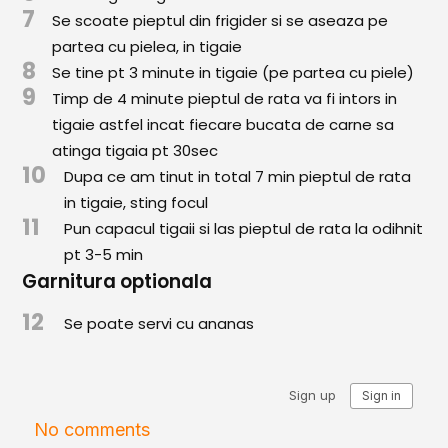
Comunitatea
7
Se scoate pieptul din frigider si se aseaza pe
iCooking
partea cu pielea, in tigaie
8
Se tine pt 3 minute in tigaie (pe partea cu piele)
Librărie
9
Timp de 4 minute pieptul de rata va fi intors in
tigaie astfel incat fiecare bucata de carne sa
Adaugă o rețetă
atinga tigaia pt 30sec
10
Dupa ce am tinut in total 7 min pieptul de rata
Cum adăugăm o rețetă
in tigaie, sting focul
11
Regulament de postare
Pun capacul tigaii si las pieptul de rata la odihnit
pt 3-5 min
CONCURS
Garnitura optionala
12
Se poate servi cu ananas