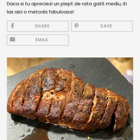
Daca si tu apreciezi un piept de rata gatit mediu, iti
Mezeluri
las aici o metoda fabuloasa!
Ronțăieli
SHARE
SAVE
Băuturi
EMAIL
Băuturi calde
Băuturi reci
Cocktail-uri
Smoothies
Ceva Dulce
Biscuiți, Bomboane și
Fursecuri
Brioșe și Checuri
Budinci, Jeleuri și Sufleuri
Cheesecake