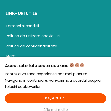
LINK-URI UTILE
Termeni si conditii
Politica de utilizare cookie-uri
Politica de confidentialitate
ANPC
Acest site foloseste cookies
Contact
S.C. ZENCOM MEDIA GROUP SRL
Pentru a va face experienta cat mai placuta.
RO38204288
Navigand in continuare, va exprimati acordul asupra
J20/1379/2017
folosiri cookie-urilor.
DA, ACCEPT
© iCooking.ro. Toate drepturile rezervate.
Afla mai multe