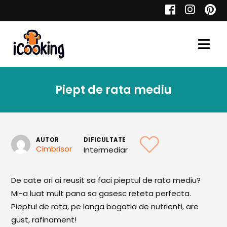
Cauta
Piept de rata mediu
Retete
AUTOR
DIFICULTATE
Cimbrisor
Intermediar
Toate Reţetele
Aperitive
De cate ori ai reusit sa faci pieptul de rata mediu?
Mi-a luat mult pana sa gasesc reteta perfecta.
Aperitive Calde
Pieptul de rata, pe langa bogatia de nutrienti, are
Aperitive Reci
gust, rafinament!