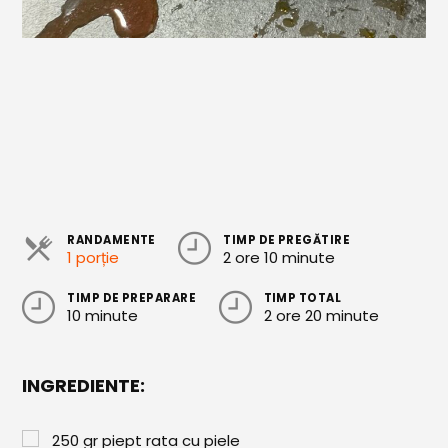
Cozonaci
Deserturi Sănătoase
Plăcinte, Tarte și Rulade
Prăjituri
Torturi
Conserve
RANDAMENTE
TIMP DE PREGĂTIRE
1 porție
2 ore 10 minute
Dulceață / Gem
Sirop / Compot
TIMP DE PREPARARE
TIMP TOTAL
10 minute
2 ore 20 minute
Sosuri și Condimente
Garnituri
INGREDIENTE:
Pâine
250
gr
piept rata cu piele