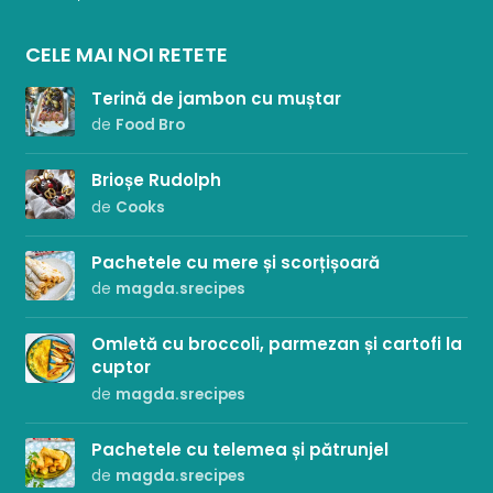
CELE MAI NOI RETETE
Terină de jambon cu muștar
de
Food Bro
Brioșe Rudolph
de
Cooks
Pachetele cu mere și scorțișoară
de
magda.srecipes
Omletă cu broccoli, parmezan și cartofi la
cuptor
de
magda.srecipes
Pachetele cu telemea și pătrunjel
de
magda.srecipes