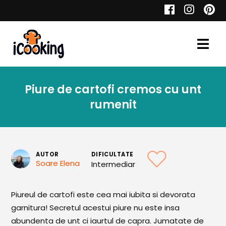
Cauta
Piure de cartofi cremos cu unt
Retete
rumenit
Toate Reţetele
AUTOR
DIFICULTATE
Soare Elena
Intermediar
Aperitive
Piureul de cartofi este cea mai iubita si devorata
Aperitive Calde
garnitura! Secretul acestui piure nu este insa
Aperitive Reci
abundenta de unt ci iaurtul de capra. Jumatate de