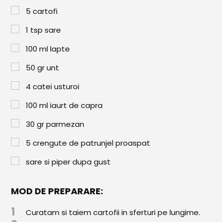
Paste & Risotto
5
cartofi
Patiserie
1
tsp
sare
Aluaturi Dulci
100
ml
lapte
Aluaturi Sărate
50
gr
unt
Pizza
4
catei usturoi
Rețete cu Carne
100
ml
iaurt de capra
Rețete Vegetariene
30
gr
parmezan
Salate
5
crengute de patrunjel proaspat
sare si piper dupa gust
Sandwichuri și Wraps
Supe și Ciorbe
MOD DE PREPARARE:
Rețete Video
1
Curatam si taiem cartofii in sferturi pe lungime.