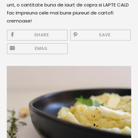
Mezeluri
unt, o cantitate buna de iaurt de capra si LAPTE CALD
fac impreuna cele mai bune piureuri de cartofi
Ronțăieli
cremoase!
Băuturi
SHARE
SAVE
Băuturi calde
EMAIL
Băuturi reci
Cocktail-uri
Smoothies
Ceva Dulce
Biscuiți, Bomboane și
Fursecuri
Brioșe și Checuri
Budinci, Jeleuri și Sufleuri
Cheesecake