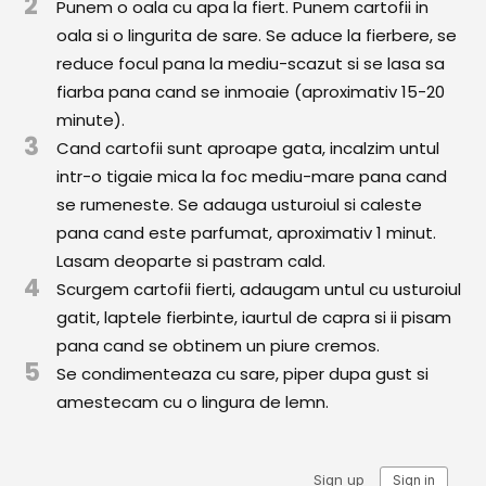
2
Punem o oala cu apa la fiert. Punem cartofii in
Comunitatea
oala si o lingurita de sare. Se aduce la fierbere, se
iCooking
reduce focul pana la mediu-scazut si se lasa sa
fiarba pana cand se inmoaie (aproximativ 15-20
Librărie
minute).
3
Adaugă o rețetă
Cand cartofii sunt aproape gata, incalzim untul
intr-o tigaie mica la foc mediu-mare pana cand
Cum adăugăm o rețetă
se rumeneste. Se adauga usturoiul si caleste
pana cand este parfumat, aproximativ 1 minut.
Regulament de postare
Lasam deoparte si pastram cald.
4
CONCURS
Scurgem cartofii fierti, adaugam untul cu usturoiul
gatit, laptele fierbinte, iaurtul de capra si ii pisam
pana cand se obtinem un piure cremos.
5
Se condimenteaza cu sare, piper dupa gust si
amestecam cu o lingura de lemn.