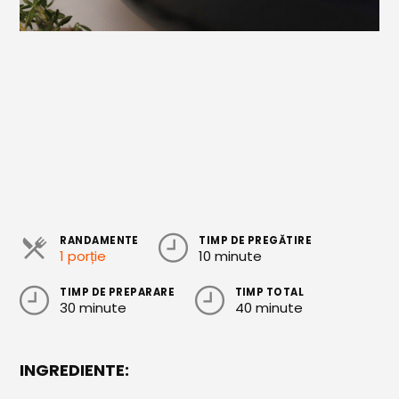
Cozonaci
Deserturi Sănătoase
Plăcinte, Tarte și Rulade
Prăjituri
Torturi
Conserve
Dulceață / Gem
RANDAMENTE
TIMP DE PREGĂTIRE
1 porție
10 minute
Sirop / Compot
Sosuri și Condimente
TIMP DE PREPARARE
TIMP TOTAL
30 minute
40 minute
Garnituri
Pâine
INGREDIENTE: