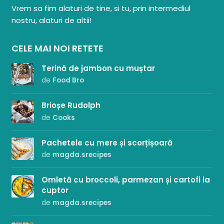
Vrem sa fim alaturi de tine, si tu, prin intermediul
nostru, alaturi de altii!
CELE MAI NOI RETETE
Terină de jambon cu muștar
de
Food Bro
Brioșe Rudolph
de
Cooks
Pachetele cu mere și scorțișoară
de
magda.srecipes
Omletă cu broccoli, parmezan și cartofi la
cuptor
de
magda.srecipes