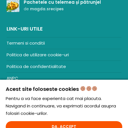
Pachetele cu telemea și pătrunjel
de
magda.srecipes
LINK-URI UTILE
Termeni si conditii
Politica de utilizare cookie-uri
Politica de confidentialitate
ANPC
Acest site foloseste cookies
Contact
S.C. ZENCOM MEDIA GROUP SRL
Pentru a va face experienta cat mai placuta.
RO38204288
Navigand in continuare, va exprimati acordul asupra
J20/1379/2017
folosiri cookie-urilor.
DA, ACCEPT