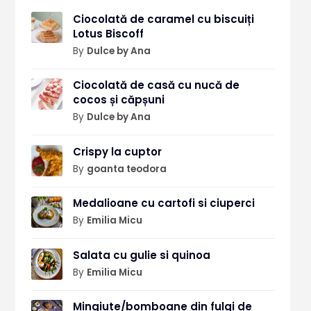
Ciocolată de caramel cu biscuiți
Lotus Biscoff
By
Dulce by Ana
Ciocolată de casă cu nucă de
cocos și căpșuni
By
Dulce by Ana
Crispy la cuptor
By
goanta teodora
Medalioane cu cartofi si ciuperci
By
Emilia Micu
Salata cu gulie si quinoa
By
Emilia Micu
Mingiute/bomboane din fulgi de