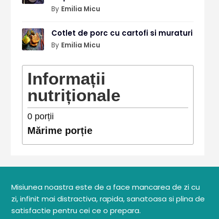
By
Emilia Micu
Cotlet de porc cu cartofi si muraturi
By
Emilia Micu
Informații
nutriționale
0
porții
Mărime porție
Misiunea noastra este de a face mancarea de zi cu
zi, infinit mai distractiva, rapida, sanatoasa si plina de
satisfactie pentru cei ce o prepara.