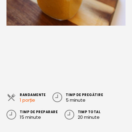
Cozonaci
Deserturi Sănătoase
Plăcinte, Tarte și Rulade
Prăjituri
Torturi
Conserve
Dulceață / Gem
Sirop / Compot
RANDAMENTE
TIMP DE PREGĂTIRE
Sosuri și Condimente
1 porție
5 minute
Garnituri
TIMP DE PREPARARE
TIMP TOTAL
15 minute
20 minute
Pâine