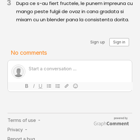
3
Dupa ce s-au fiert fructele, le punem impreuna cu
Comunitatea
mango peste fulgii de ovaz in cana gradata si
iCooking
mixam cu un blender pana la consistenta dorita.
Librărie
Adaugă o rețetă
Cum adăugăm o rețetă
Regulament de postare
CONCURS