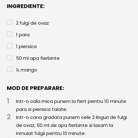
Paste & Risotto
INGREDIENTE:
Patiserie
2
fulgi de ovaz
Aluaturi Dulci
1
para
Aluaturi Sărate
1
piersica
Pizza
50
ml
apa fierbinte
Rețete cu Carne
½
mango
Rețete Vegetariene
MOD DE PREPARARE:
Salate
1
Sandwichuri și Wraps
Intr-o oala mica punem la fiert pentru 10 minute
para si piersica taiate.
Supe și Ciorbe
2
Intr-o cana gradata punem cele 2 linguri de fulgi
de ovaz, 50 ml de apa fierbinte si lasam la
Rețete Video
inmuiat fulgii pentru 10 minute.