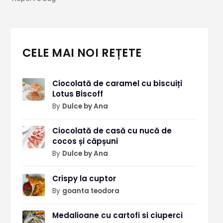
CELE MAI NOI REȚETE
Ciocolată de caramel cu biscuiți
Lotus Biscoff
By
Dulce by Ana
Ciocolată de casă cu nucă de
cocos și căpșuni
By
Dulce by Ana
Crispy la cuptor
By
goanta teodora
Medalioane cu cartofi si ciuperci