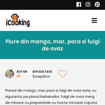
Cauta
Piure din mango, mar, para si fulgi
Retete
de ovaz
Toate Reţetele
AUTOR
DIFICULTATE
Lili
Începător
Aperitive
Piureul din mango, mar, para si fulgi de ovaz este, cu
Aperitive Calde
siguranta, pe placul bebelusilor. Fulgii de ovaz merg
Aperitive Reci
de minune cu preparatele cu fructe. Inmuiati capata