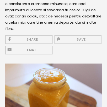
Mezeluri
o consistenta cremoasa minunata, care apoi
imprumuta dulceata si savoarea fructelor. Fulgii de
Ronțăieli
ovaz contin calciu, atat de necesar pentru dezvoltare
Băuturi
a celor mici, care tine anemia departe, dar si multe
fibre.
Băuturi calde
Băuturi reci
SHARE
SAVE
Cocktail-uri
EMAIL
Smoothies
Ceva Dulce
Biscuiți, Bomboane și
Fursecuri
Brioșe și Checuri
Budinci, Jeleuri și Sufleuri
Cheesecake