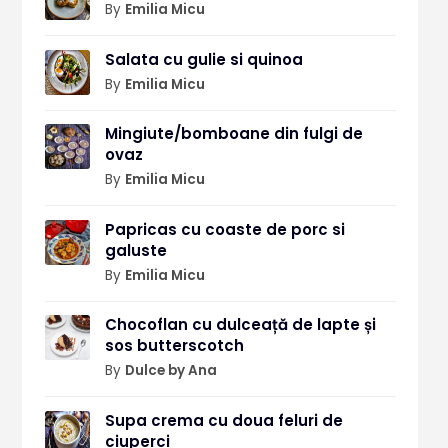
By
Emilia Micu
Salata cu gulie si quinoa
By
Emilia Micu
Mingiute/bomboane din fulgi de
ovaz
By
Emilia Micu
Papricas cu coaste de porc si
galuste
By
Emilia Micu
Chocoflan cu dulceață de lapte și
sos butterscotch
By
Dulce by Ana
Supa crema cu doua feluri de
ciuperci