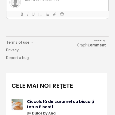
Comunitatea
iCooking
Librărie
Adaugă o rețetă
Cum adăugăm o rețetă
Regulament de postare
CONCURS
CELE MAI NOI REȚETE
Ciocolată de caramel cu biscuiți
Lotus Biscoff
By
Dulce by Ana