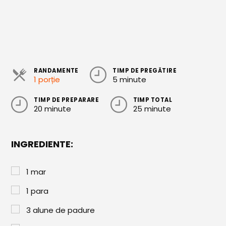
Cozonaci
Deserturi Sănătoase
Plăcinte, Tarte și Rulade
RANDAMENTE
TIMP DE PREGĂTIRE
Prăjituri
1 porție
5 minute
Torturi
TIMP DE PREPARARE
TIMP TOTAL
20 minute
25 minute
Conserve
Dulceață / Gem
INGREDIENTE:
Sirop / Compot
Sosuri și Condimente
1
mar
Garnituri
1
para
Pâine
3
alune de padure