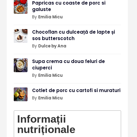
Papricas cu coaste de porc si
galuste
By
Emilia Micu
Chocoflan cu dulceață de lapte și
sos butterscotch
By
Dulce by Ana
Supa crema cu doua feluri de
ciuperci
By
Emilia Micu
Cotlet de porc cu cartofi si muraturi
By
Emilia Micu
Informații
nutriționale