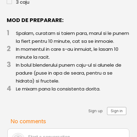
Paste & Risotto
3
caju
Patiserie
MOD DE PREPARARE:
Aluaturi Dulci
1
Spalam, curatam si taiem para, marul si le punem
Aluaturi Sărate
la fiert pentru 10 minute, cat sa se inmoaie.
2
Pizza
In momentul in care s-au inmuiat, le lasam 10
minute la racit.
Rețete cu Carne
3
In bolul blenderului punem caju-ul si alunele de
padure (puse in apa de seara, pentru a se
Rețete Vegetariene
hidrata) si fructele.
4
Salate
Le mixam pana la consistenta dorita.
Sandwichuri și Wraps
Supe și Ciorbe
Rețete Video