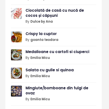
Ciocolată de casă cu nucă de
cocos și căpșuni
By
Dulce by Ana
Crispy la cuptor
By
goanta teodora
Medalioane cu cartofi si ciuperci
By
Emilia Micu
Salata cu gulie si quinoa
By
Emilia Micu
Mingiute/bomboane din fulgi de
ovaz
By
Emilia Micu