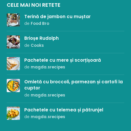
CELE MAI NOI RETETE
Terină de jambon cu muștar
de
Food Bro
Brioșe Rudolph
de
Cooks
Pachetele cu mere și scorțișoară
de
magda.srecipes
Omletă cu broccoli, parmezan și cartofi la
cuptor
de
magda.srecipes
Pachetele cu telemea și pătrunjel
de
magda.srecipes