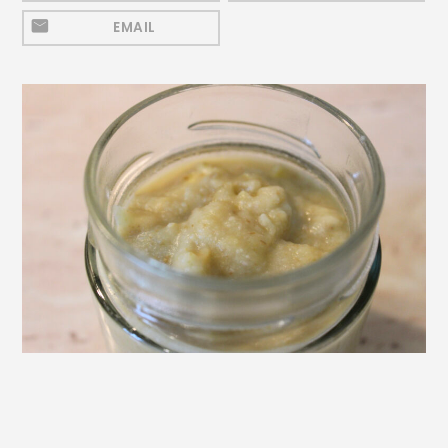
Mezeluri
EMAIL
Ronțăieli
Băuturi
Băuturi calde
Băuturi reci
Cocktail-uri
Smoothies
Ceva Dulce
Biscuiți, Bomboane și
Fursecuri
Brioșe și Checuri
Budinci, Jeleuri și Sufleuri
Cheesecake