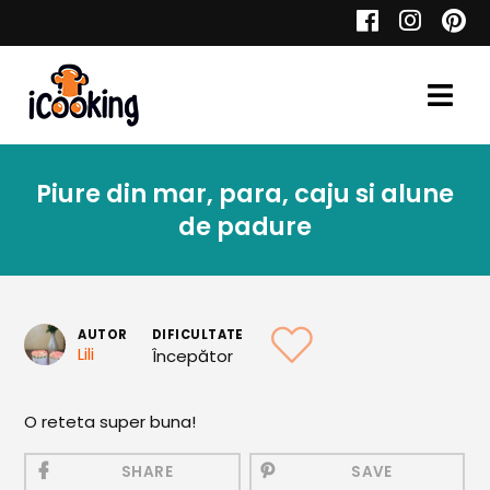
Cauta
Piure din mar, para, caju si alune
Retete
de padure
Toate Reţetele
AUTOR
DIFICULTATE
Lili
Începător
Aperitive
O reteta super buna!
Aperitive Calde
Aperitive Reci
SHARE
SAVE