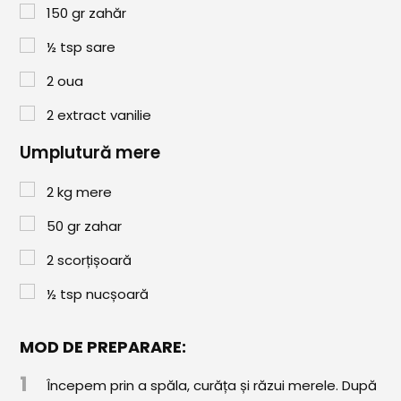
Paste & Risotto
150
gr
zahăr
Patiserie
½
tsp
sare
Aluaturi Dulci
2
oua
Aluaturi Sărate
2
extract vanilie
Pizza
Umplutură mere
Rețete cu Carne
2
kg
mere
Rețete Vegetariene
50
gr
zahar
Salate
2
scorțișoară
½
tsp
nucșoară
Sandwichuri și Wraps
Supe și Ciorbe
MOD DE PREPARARE:
Rețete Video
1
Începem prin a spăla, curăța și răzui merele. După