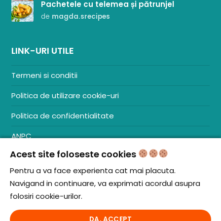
Pachetele cu telemea și pătrunjel
de
magda.srecipes
LINK-URI UTILE
Termeni si conditii
Politica de utilizare cookie-uri
Politica de confidentialitate
ANPC
Acest site foloseste cookies
Contact
S.C. ZENCOM MEDIA GROUP SRL
Pentru a va face experienta cat mai placuta.
RO38204288
Navigand in continuare, va exprimati acordul asupra
J20/1379/2017
folosiri cookie-urilor.
DA, ACCEPT