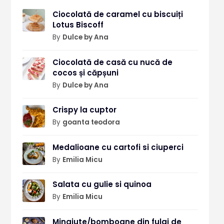
Ciocolată de caramel cu biscuiți
Lotus Biscoff
By
Dulce by Ana
Ciocolată de casă cu nucă de
cocos și căpșuni
By
Dulce by Ana
Crispy la cuptor
By
goanta teodora
Medalioane cu cartofi si ciuperci
By
Emilia Micu
Salata cu gulie si quinoa
By
Emilia Micu
Mingiute/bomboane din fulgi de