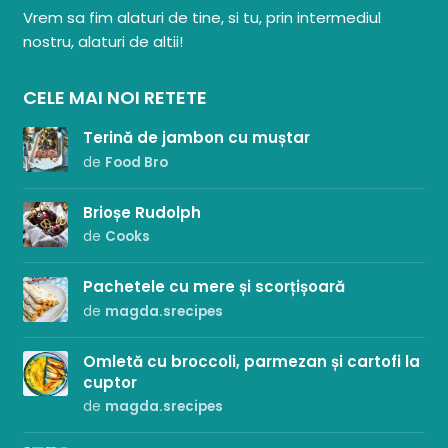
Vrem sa fim alaturi de tine, si tu, prin intermediul
nostru, alaturi de altii!
CELE MAI NOI RETETE
Terină de jambon cu muștar
de
Food Bro
Brioșe Rudolph
de
Cooks
Pachetele cu mere și scorțișoară
de
magda.srecipes
Omletă cu broccoli, parmezan și cartofi la
cuptor
de
magda.srecipes