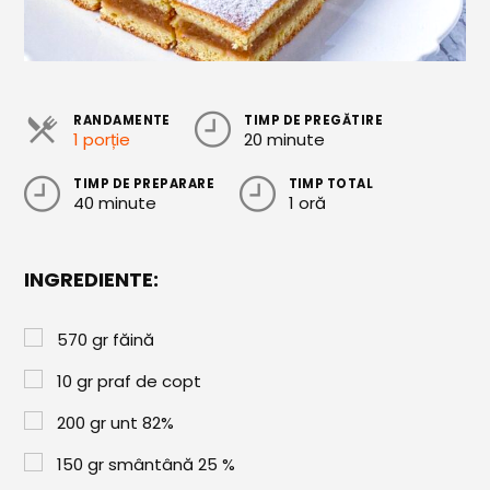
Cozonaci
Deserturi Sănătoase
Plăcinte, Tarte și Rulade
RANDAMENTE
TIMP DE PREGĂTIRE
1 porție
20 minute
Prăjituri
TIMP DE PREPARARE
TIMP TOTAL
Torturi
40 minute
1 oră
Conserve
INGREDIENTE:
Dulceață / Gem
Sirop / Compot
570
gr
făină
Sosuri și Condimente
10
gr
praf de copt
Garnituri
200
gr
unt 82%
Pâine
150
gr
smântână 25 %