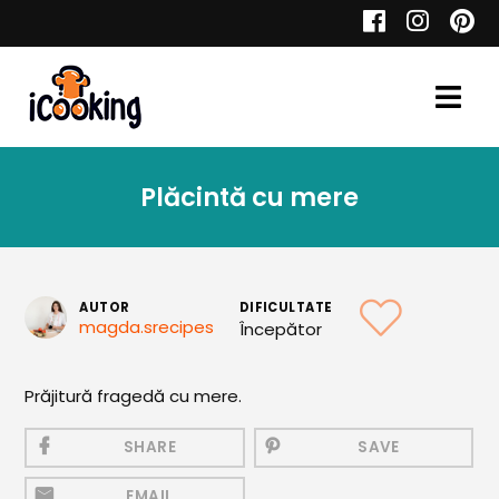
Cauta
Plăcintă cu mere
Retete
AUTOR
DIFICULTATE
magda.srecipes
Începător
Toate Reţetele
Aperitive
Prăjitură fragedă cu mere.
Aperitive Calde
SHARE
SAVE
Aperitive Reci
EMAIL