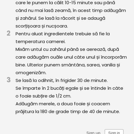
care le punem la călit 10-15 minute sau până
Comunitatea
când nu mai lasă zeamă, în acest timp adăugăm
iCooking
și zahărul. Se lasă la răcorit și se adaugă
scorțișoara și nucșoara.
Librărie
2
Pentru aluat ingredientele trebuie să fie la
Adaugă o rețetă
temperatura camerei.
Mixăm untul cu zahărul până se aerează, după
Cum adăugăm o rețetă
care adăugăm ouăle unul câte unul și încorporăm
bine. Ulterior punem smântâna, sarea, vanilia și
Regulament de postare
omogenizăm.
3
CONCURS
Se lasă la odihnit, în frigider 30 de minute.
Se împarte în 2 bucăți egale și se întinde în câte
o foaie subțire de 1/2 cm.
Adăugăm merele, a doua foaie și coacem
prăjitura la 180 de grade timp de 40 de minute.