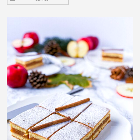
Mezeluri
Ronțăieli
Băuturi
Băuturi calde
Băuturi reci
Cocktail-uri
Smoothies
Ceva Dulce
Biscuiți, Bomboane și
Fursecuri
Brioșe și Checuri
Budinci, Jeleuri și Sufleuri
Cheesecake