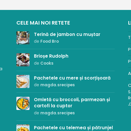
CELE MAI NOI RETETE
L
Terină de jambon cu muștar
T
de
Food Bro
P
Brioșe Rudolph
P
de
Cooks
sa
A
Pachetele cu mere și scorțișoară
C
de
magda.srecipes
S
R
Omletă cu broccoli, parmezan și
J
cartofi la cuptor
de
magda.srecipes
Pachetele cu telemea și pătrunjel