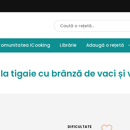
Cauta
Retete
omunitatea iCooking
Librărie
Adaugă o rețetă
 la tigaie cu brânză de vaci și
DIFICULTATE