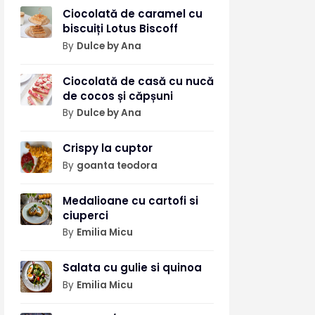
Ciocolată de caramel cu
biscuiți Lotus Biscoff
By
Dulce by Ana
Ciocolată de casă cu nucă
de cocos și căpșuni
By
Dulce by Ana
Crispy la cuptor
By
goanta teodora
Medalioane cu cartofi si
ciuperci
By
Emilia Micu
Salata cu gulie si quinoa
By
Emilia Micu