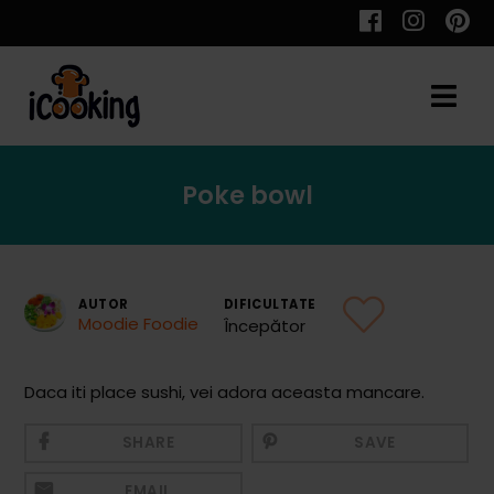
Cauta
Poke bowl
Retete
AUTOR
DIFICULTATE
Moodie Foodie
Începător
Toate Reţetele
Aperitive
Daca iti place sushi, vei adora aceasta mancare.
Aperitive Calde
SHARE
SAVE
Aperitive Reci
EMAIL