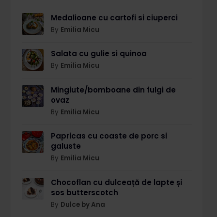
Medalioane cu cartofi si ciuperci
By
Emilia Micu
Salata cu gulie si quinoa
By
Emilia Micu
Mingiute/bomboane din fulgi de
ovaz
By
Emilia Micu
Papricas cu coaste de porc si
galuste
By
Emilia Micu
Chocoflan cu dulceață de lapte și
sos butterscotch
By
Dulce by Ana