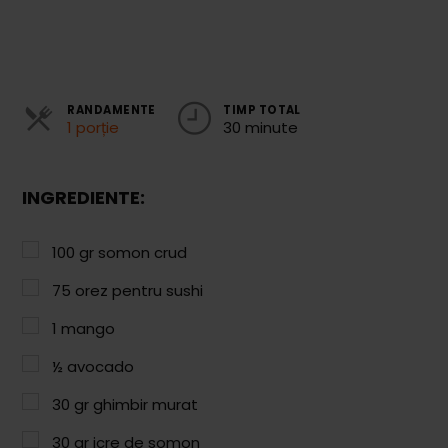
Cozonaci
Deserturi Sănătoase
Plăcinte, Tarte și Rulade
RANDAMENTE
TIMP TOTAL
1 porție
30 minute
Prăjituri
Torturi
INGREDIENTE:
Conserve
100
gr
somon crud
Dulceață / Gem
75
orez pentru sushi
Sirop / Compot
1
mango
Sosuri și Condimente
½
avocado
Garnituri
30
gr
ghimbir murat
Pâine
30
gr
icre de somon