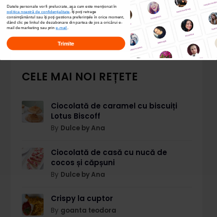
Datele personale vor fi prelucrate, așa cum este menționat în
politica noastră de confidențialitate
. Îți poți
retrage
consimțământul sau îți poți gestiona preferințele în orice moment,
dând clic pe linkul de dezabonare din partea de jos a oricărui e-
mail de marketing sau prin
e-mail
.
Trimite
CELE MAI NOI REȚETE
Ciocolată de caramel cu biscuiți
Lotus Biscoff
By
Dulce by Ana
Ciocolată de casă cu nucă de
cocos și căpșuni
By
Dulce by Ana
Crispy la cuptor
By
goanta teodora