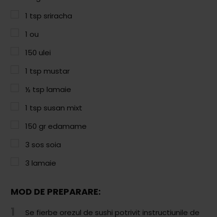
Paste & Risotto
1
tsp
sriracha
Patiserie
1
ou
Aluaturi Dulci
150
ulei
Aluaturi Sărate
1
tsp
mustar
Pizza
½
tsp
lamaie
Rețete cu Carne
1
tsp
susan mixt
Rețete Vegetariene
150
gr
edamame
Salate
3
sos soia
Sandwichuri și Wraps
3
lamaie
Supe și Ciorbe
MOD DE PREPARARE:
Rețete Video
1
Se fierbe orezul de sushi potrivit instructiunile de