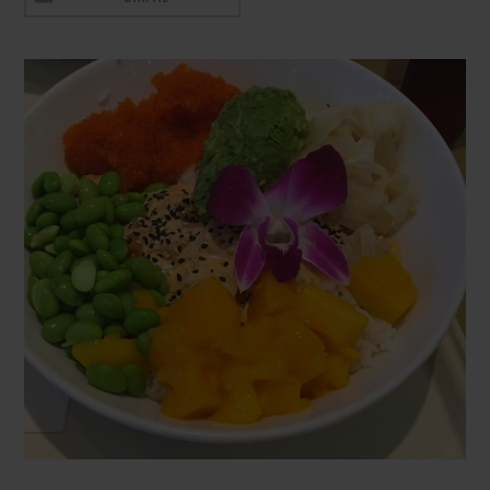
Mezeluri
Ronțăieli
Băuturi
Băuturi calde
Băuturi reci
Cocktail-uri
Smoothies
Ceva Dulce
Biscuiți, Bomboane și
Fursecuri
Brioșe și Checuri
Budinci, Jeleuri și Sufleuri
Cheesecake