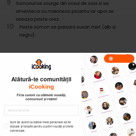
9
Somonul se scurge din sosul de soia si se
amesteca cu maioneza picanta iar apoi se
aseaza peste orez.
10
Peste somon se presara susan mixt (alb si
negru).
Alătură-te comunității
iCooking
Fii la curent cu ultimele noutăți,
concursuri și rețete!
Sunt de acord ca datele mele personale să fie
stocate și folosite pentru a primi noutăți și oferte
comerciale.