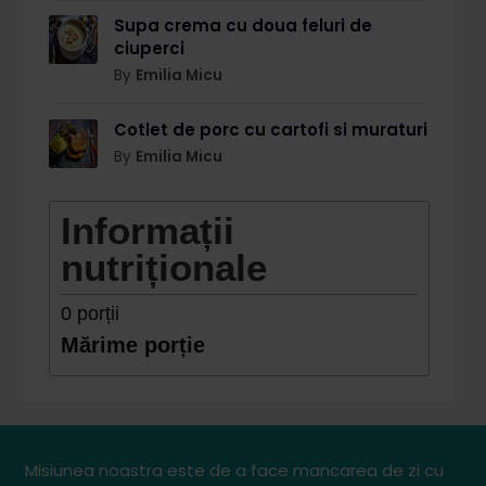
Supa crema cu doua feluri de
ciuperci
By
Emilia Micu
Cotlet de porc cu cartofi si muraturi
By
Emilia Micu
Informații
nutriționale
0
porții
Mărime porție
Misiunea noastra este de a face mancarea de zi cu