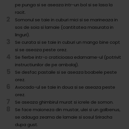
Comunitatea
pe punga si se aseaza intr-un bol si se lasa la
iCooking
racit.
2
Somonul se taie in cuburi mici si se marineaza in
Librărie
sos de soia si lamaie (cantitatea masurata in
linguri).
Adaugă o rețetă
3
Se curata si se taie in cuburi un mango bine copt
si se aseaza peste orez.
Cum adăugăm o rețetă
4
Se fierbe intr-o craticioasa edamame-ul (potrivit
Regulament de postare
instructiunilor de pe ambalaj).
5
Se desfac pastaile si se aseaza boabele peste
CONCURS
orez.
6
Avocado-ul se taie in doua si se aseaza peste
orez.
7
Se aseaza ghimbirul murat si icrele de somon.
8
Se face maioneza din mustar, ulei si un galbenus,
se adauga zeama de lamaie si sosul Sriracha
dupa gust.