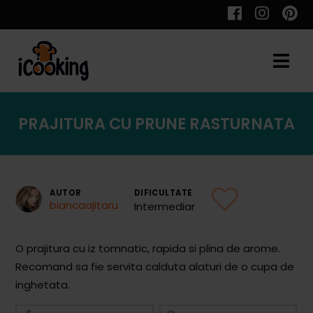
Cauta
PRAJITURA CU PRUNE RASTURNATA
Retete
AUTOR
DIFICULTATE
biancaajitaru
Intermediar
Toate Reţetele
Aperitive
O prajitura cu iz tomnatic, rapida si plina de arome.
Recomand sa fie servita calduta alaturi de o cupa de
Aperitive Calde
inghetata.
Aperitive Reci