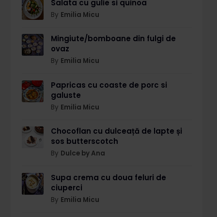
Salata cu gulie si quinoa
By
Emilia Micu
Mingiute/bomboane din fulgi de
ovaz
By
Emilia Micu
Papricas cu coaste de porc si
galuste
By
Emilia Micu
Chocoflan cu dulceață de lapte și
sos butterscotch
By
Dulce by Ana
Supa crema cu doua feluri de
ciuperci
By
Emilia Micu