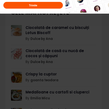
Trimite
CELE MAI NOI REȚETE
Ciocolată de caramel cu biscuiți
Lotus Biscoff
By
Dulce by Ana
Ciocolată de casă cu nucă de
cocos și căpșuni
By
Dulce by Ana
Crispy la cuptor
By
goanta teodora
Medalioane cu cartofi si ciuperci
By
Emilia Micu