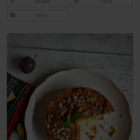
SHARE
SAVE
Mezeluri
EMAIL
Ronțăieli
Băuturi
Băuturi calde
Băuturi reci
Cocktail-uri
Smoothies
Ceva Dulce
Biscuiți, Bomboane și
Fursecuri
Brioșe și Checuri
Budinci, Jeleuri și Sufleuri
Cheesecake