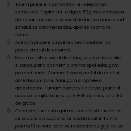
2
Comunitatea
Taiem prunele in jumatati si le indepartam
iCooking
samburele. Topim intr-o tigaie 50g din cantitatea
de zahar, impreuna cu sucul de lamaie pana cand
Librărie
zaharul se caramelizeaza, apoi se toarna in
forma.
Adaugă o rețetă
3
Asezam prunele cu partea sectionata in jos
peste stratul de caramel.
Cum adăugăm o rețetă
4
Mixam untul cu restul de zahar, esenta de vanilie
Regulament de postare
si sarea, pana obtinem o crema apoi adaugam
pe rand ouale. Cernem faina si praful de copt si
CONCURS
amestecam bine. Adaugam si laptele si
amestecam. Turnam compozitia peste prune si
coacem prajitura timp de 50-60 de minute la 180
de grade.
5
Cand prajitura este gata si trece testul scobitorii,
se scoate din cuptor si se lasa la racit in forma
pentru 10 minute, apoi se rastoarna cu grija pe un