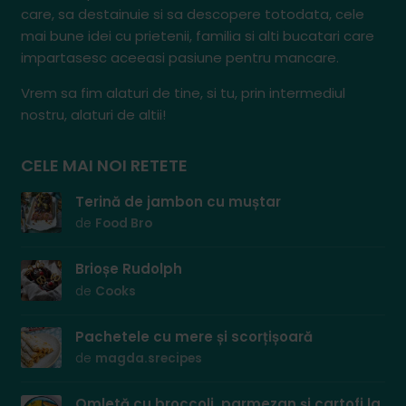
care, sa destainuie si sa descopere totodata, cele
mai bune idei cu prietenii, familia si alti bucatari care
impartasesc aceeasi pasiune pentru mancare.
Vrem sa fim alaturi de tine, si tu, prin intermediul
nostru, alaturi de altii!
CELE MAI NOI RETETE
Terină de jambon cu muștar
de
Food Bro
Brioșe Rudolph
de
Cooks
Pachetele cu mere și scorțișoară
de
magda.srecipes
Omletă cu broccoli, parmezan și cartofi la