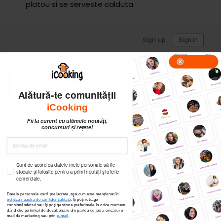
platou si se serveste calduta.
Alătură-te comunității
iCooking
Fii la curent cu ultimele noutăți,
concursuri și rețete!
Sunt de acord ca datele mele personale să fie
stocate și folosite pentru a primi noutăți și oferte
comerciale.
Datele personale vor fi prelucrate, așa cum este menționat în
politica noastră de confidențialitate
. Îți poți
retrage
consimțământul sau îți poți gestiona preferințele în orice moment,
dând clic pe linkul de dezabonare din partea de jos a oricărui e-
mail de marketing sau prin
e-mail
.