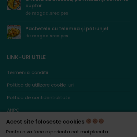
cuptor
de
magda.srecipes
Pachetele cu telemea și pătrunjel
de
magda.srecipes
LINK-URI UTILE
Termeni si conditii
Politica de utilizare cookie-uri
Politica de confidentialitate
ANPC
Acest site foloseste cookies
Contact
S.C. ZENCOM MEDIA GROUP SRL
Pentru a va face experienta cat mai placuta.
RO38204288