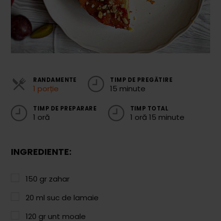
Cozonaci
Deserturi Sănătoase
Plăcinte, Tarte și Rulade
Prăjituri
RANDAMENTE
TIMP DE PREGĂTIRE
1 porție
15 minute
Torturi
Conserve
TIMP DE PREPARARE
TIMP TOTAL
1 oră
1 oră 15 minute
Dulceață / Gem
Sirop / Compot
INGREDIENTE:
Sosuri și Condimente
150
gr
zahar
Garnituri
20
ml
suc de lamaie
Pâine
120
gr
unt moale