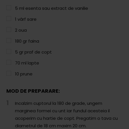
Paste & Risotto
5
ml
esenta sau extract de vanilie
Patiserie
1
vârf
sare
Aluaturi Dulci
2
oua
Aluaturi Sărate
180
gr
faina
Pizza
5
gr
praf de copt
Rețete cu Carne
70
ml
lapte
Rețete Vegetariene
10
prune
Salate
MOD DE PREPARARE:
Sandwichuri și Wraps
1
Incalzim cuptorul la 180 de grade, ungem
Supe și Ciorbe
marginea formei cu unt iar fundul acesteia il
acoperim cu hartie de copt. Pregatim o tava cu
Rețete Video
diametrul de 18 cm maxim 20 cm.