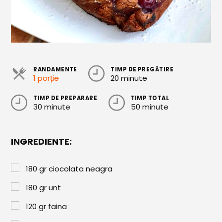
Cozonaci
Deserturi Sănătoase
Plăcinte, Tarte și Rulade
RANDAMENTE
TIMP DE PREGĂTIRE
Prăjituri
1 porție
20 minute
Torturi
TIMP DE PREPARARE
TIMP TOTAL
30 minute
50 minute
Conserve
Dulceață / Gem
INGREDIENTE:
Sirop / Compot
Sosuri și Condimente
180
gr
ciocolata neagra
Garnituri
180
gr
unt
Pâine
120
gr
faina