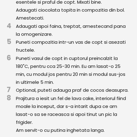
esentele si praful de copt. Mixati bine.
Comunitatea
Adaugati ciocolata topita in compozitia din bol.
iCooking
Amestecati.
4
Adaugati apoi faina, treptat, amestecand pana
Librărie
la omogenizare.
5
Adaugă o rețetă
Puneti compozitia intr-un vas de copt si asezati
fructele.
Cum adăugăm o rețetă
6
Puneti vasul de copt in cuptorul preincalzit la
180˚C, pentru cca 25-30 min. Eu am lasat-o 25
Regulament de postare
min, cu modul jos pentru 20 min si modul sus-jos
CONCURS
in ultimele 5 min.
7
Optional, puteti adauga praf de cocos deasupra.
8
Prajitura a iesit un fel de lava cake, interiorul fiind
moale la inceput, dar s-a intarit dupa ce am
lasat-o sa se raceasca si apoi tinut un pic la
frigider.
Am servit-o cu putina inghetata langa.