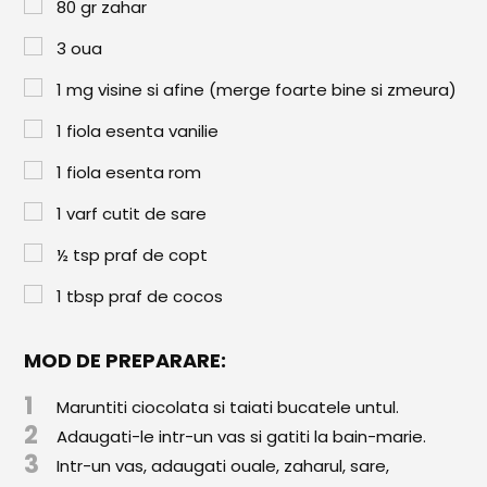
Paste & Risotto
80
gr
zahar
3
oua
Patiserie
1
mg
visine si afine (merge foarte bine si zmeura)
Aluaturi Dulci
1
fiola esenta vanilie
Aluaturi Sărate
1
fiola esenta rom
Pizza
1
varf cutit de sare
Rețete cu Carne
½
tsp
praf de copt
Rețete Vegetariene
1
tbsp
praf de cocos
Salate
Sandwichuri și Wraps
MOD DE PREPARARE:
1
Supe și Ciorbe
Maruntiti ciocolata si taiati bucatele untul.
2
Adaugati-le intr-un vas si gatiti la bain-marie.
Rețete Video
3
Intr-un vas, adaugati ouale, zaharul, sare,