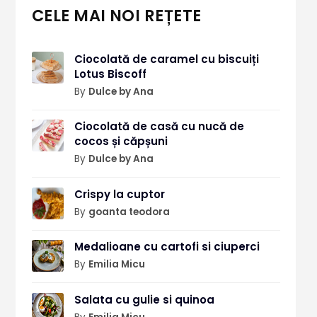
CELE MAI NOI REȚETE
Ciocolată de caramel cu biscuiți
Lotus Biscoff
By
Dulce by Ana
Ciocolată de casă cu nucă de
cocos și căpșuni
By
Dulce by Ana
Crispy la cuptor
By
goanta teodora
Medalioane cu cartofi si ciuperci
By
Emilia Micu
Salata cu gulie si quinoa