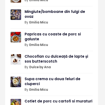
By
Emilia Micu
Mingiute/bomboane din fulgi de
ovaz
By
Emilia Micu
Papricas cu coaste de porc si
galuste
By
Emilia Micu
Chocoflan cu dulceață de lapte și
sos butterscotch
By
Dulce by Ana
Supa crema cu doua feluri de
ciuperci
By
Emilia Micu
Cotlet de porc cu cartofi si muraturi