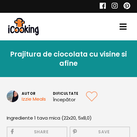
Cauta
Prajitura de ciocolata cu visine si
Retete
afine
Toate Reţetele
AUTOR
DIFICULTATE
Izzie Meals
Începător
Aperitive
Ingrediente 1 tava mica (22x20, 5x8,0)
Aperitive Calde
Aperitive Reci
SHARE
SAVE