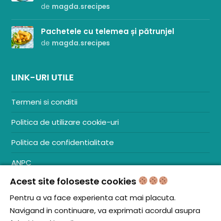
de
magda.srecipes
Pachetele cu telemea și pătrunjel
de
magda.srecipes
LINK-URI UTILE
Termeni si conditii
Politica de utilizare cookie-uri
Politica de confidentialitate
ANPC
Acest site foloseste cookies
Contact
S.C. ZENCOM MEDIA GROUP SRL
Pentru a va face experienta cat mai placuta.
RO38204288
Navigand in continuare, va exprimati acordul asupra
J20/1379/2017