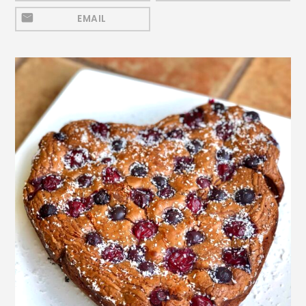
Mezeluri
EMAIL
Ronțăieli
Băuturi
Băuturi calde
Băuturi reci
Cocktail-uri
Smoothies
Ceva Dulce
Biscuiți, Bomboane și
Fursecuri
Brioșe și Checuri
Budinci, Jeleuri și Sufleuri
Cheesecake