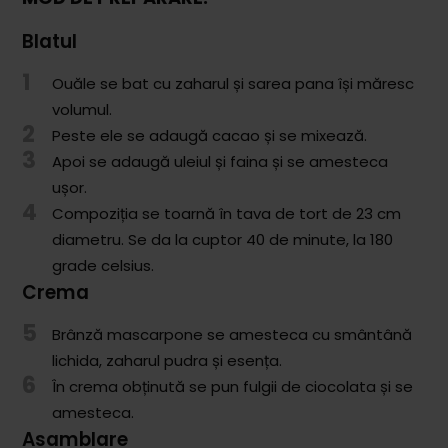
Comunitatea
Blatul
iCooking
1
Ouăle se bat cu zaharul și sarea pana își măresc
Librărie
volumul.
2
Adaugă o rețetă
Peste ele se adaugă cacao și se mixează.
3
Apoi se adaugă uleiul și faina și se amesteca
Cum adăugăm o rețetă
ușor.
4
Compoziția se toarnă în tava de tort de 23 cm
Regulament de postare
diametru. Se da la cuptor 40 de minute, la 180
grade celsius.
CONCURS
Crema
5
Brânză mascarpone se amesteca cu smântână
lichida, zaharul pudra și esența.
6
În crema obținută se pun fulgii de ciocolata și se
amesteca.
Asamblare