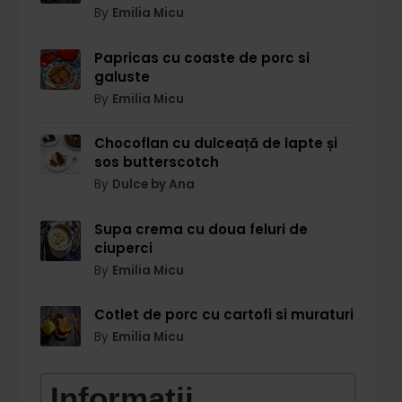
By
Emilia Micu
Papricas cu coaste de porc si
galuste
By
Emilia Micu
Chocoflan cu dulceață de lapte și
sos butterscotch
By
Dulce by Ana
Supa crema cu doua feluri de
ciuperci
By
Emilia Micu
Cotlet de porc cu cartofi si muraturi
By
Emilia Micu
Informații