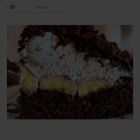
Mezeluri
EMAIL
Ronțăieli
Băuturi
Băuturi calde
Băuturi reci
Cocktail-uri
Smoothies
Ceva Dulce
Biscuiți, Bomboane și
Fursecuri
Brioșe și Checuri
Budinci, Jeleuri și Sufleuri
Cheesecake