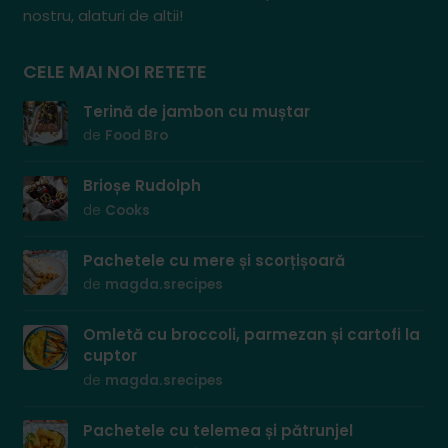
nostru, alaturi de altii!
CELE MAI NOI RETETE
Terină de jambon cu muștar
de
Food Bro
Brioșe Rudolph
de
Cooks
Pachetele cu mere și scorțișoară
de
magda.srecipes
Omletă cu broccoli, parmezan și cartofi la
cuptor
de
magda.srecipes
Pachetele cu telemea și pătrunjel