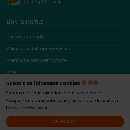
de
magda.srecipes
LINK-URI UTILE
Termeni si conditii
Politica de utilizare cookie-uri
Politica de confidentialitate
ANPC
Acest site foloseste cookies
Contact
S.C. ZENCOM MEDIA GROUP SRL
Pentru a va face experienta cat mai placuta.
RO38204288
Navigand in continuare, va exprimati acordul asupra
J20/1379/2017
folosiri cookie-urilor.
DA, ACCEPT
© iCooking.ro. Toate drepturile rezervate.