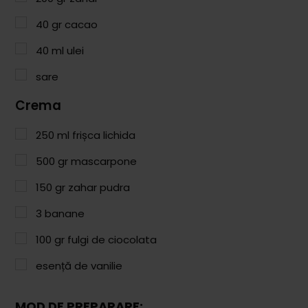
Paste & Risotto
40
gr
cacao
Patiserie
40
ml
ulei
Aluaturi Dulci
sare
Aluaturi Sărate
Crema
Pizza
250
ml
frișca lichida
Rețete cu Carne
500
gr
mascarpone
Rețete Vegetariene
150
gr
zahar pudra
Salate
3
banane
Sandwichuri și Wraps
100
gr
fulgi de ciocolata
Supe și Ciorbe
esență de vanilie
Rețete Video
MOD DE PREPARARE: