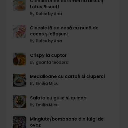
Ciocolată de caramel cu biscuiți
Lotus Biscoff
By
Dulce by Ana
Ciocolată de casă cu nucă de
cocos și căpșuni
By
Dulce by Ana
Crispy la cuptor
By
goanta teodora
Medalioane cu cartofi si ciuperci
By
Emilia Micu
Salata cu gulie si quinoa
By
Emilia Micu
Mingiute/bomboane din fulgi de
ovaz