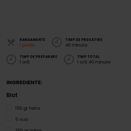
Cozonaci
Deserturi Sănătoase
Plăcinte, Tarte și Rulade
RANDAMENTE
TIMP DE PREGĂTIRE
Prăjituri
1 porție
40 minute
Torturi
TIMP DE PREPARARE
TIMP TOTAL
1 oră
1 oră 40 minute
Conserve
Dulceață / Gem
INGREDIENTE:
Sirop / Compot
Blat
Sosuri și Condimente
Garnituri
150
gr
faina
5
oua
Pâine
200
gr
zahar