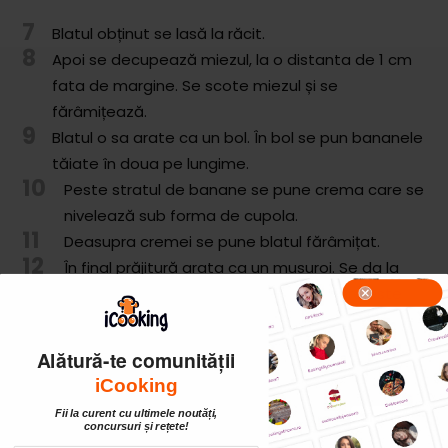
7
Blatul obținut se lasă la răcit.
8
Apoi se decupează miezul, la o distanta de 1 cm
fata de margine. Se scote miezul și se
fărâmițează.
9
Blatul o sa arate ca un bol. În bol se pun bananele
tăiate în doua pe lungime.
10
Peste stratul de banane se pune crema care se
nivelează sub forma de cupola.
11
Deasupra cremei se pune blatul fărâmițat.
12
În final prăjitură arata ca un musuroi. Se da la
frigider pentru cel puțin o ora, după care este
gata de servire.
13
Pofta buna!
Alătură-te comunității
iCooking
Fii la curent cu ultimele noutăți,
concursuri și rețete!