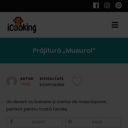
Cauta
Prăjitură „Musuroi”
Retete
AUTOR
DIFICULTATE
Vlad
Intermediar
Toate Reţetele
Aperitive
Un desert cu banane și crema de mascarpone,
perfect pentru toată familia
Aperitive Calde
Aperitive Reci
SHARE
SAVE