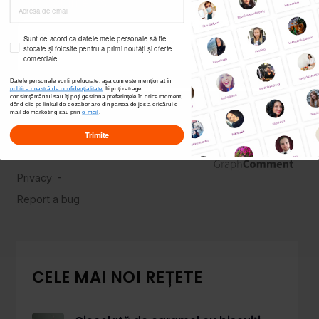
Sunt de acord ca datele mele personale să fie
stocate și folosite pentru a primi noutăți și oferte
comerciale.
Datele personale vor fi prelucrate, așa cum este menționat în
politica noastră de confidențialitate
. Îți poți
retrage
consimțământul sau îți poți gestiona preferințele în orice moment,
dând clic pe linkul de dezabonare din partea de jos a oricărui e-
mail de marketing sau prin
e-mail
.
Trimite
CELE MAI NOI REȚETE