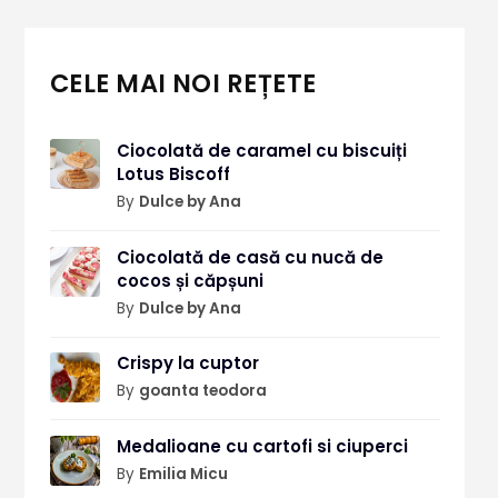
CELE MAI NOI REȚETE
Ciocolată de caramel cu biscuiți
Lotus Biscoff
By
Dulce by Ana
Ciocolată de casă cu nucă de
cocos și căpșuni
By
Dulce by Ana
Crispy la cuptor
By
goanta teodora
Medalioane cu cartofi si ciuperci
By
Emilia Micu