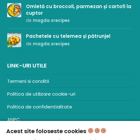
Omletă cu broccoli, parmezan și cartofi la
cuptor
de
magda.srecipes
Pachetele cu telemea și pătrunjel
de
magda.srecipes
LINK-URI UTILE
Termeni si conditii
Politica de utilizare cookie-uri
Politica de confidentialitate
ANPC
Acest site foloseste cookies
Contact
S.C. ZENCOM MEDIA GROUP SRL