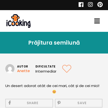
Cauta
Prăjitura semilună
Retete
AUTOR
DIFICULTATE
Anette
Intermediar
Toate Reţetele
Aperitive
Un desert adorat atât de cei mari, cât și de cei mici!
Aperitive Calde
Aperitive Reci
SHARE
SAVE