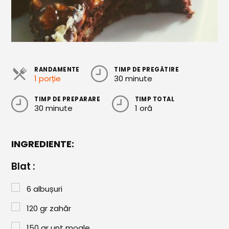
Cozonaci
Deserturi Sănătoase
Plăcinte, Tarte și Rulade
RANDAMENTE
TIMP DE PREGĂTIRE
Prăjituri
1 porție
30 minute
Torturi
TIMP DE PREPARARE
TIMP TOTAL
30 minute
1 oră
Conserve
Dulceață / Gem
INGREDIENTE:
Sirop / Compot
Blat :
Sosuri și Condimente
Garnituri
6
albușuri
120
gr
zahăr
Pâine
150
gr
unt moale