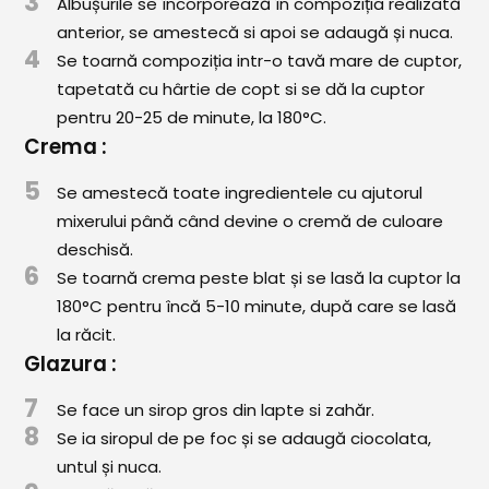
3
Albușurile se încorporează în compoziția realizată
anterior, se amestecă si apoi se adaugă și nuca.
4
Se toarnă compoziția intr-o tavă mare de cuptor,
tapetată cu hârtie de copt si se dă la cuptor
pentru 20-25 de minute, la 180°C.
Crema :
5
Se amestecă toate ingredientele cu ajutorul
mixerului până când devine o cremă de culoare
deschisă.
6
Se toarnă crema peste blat și se lasă la cuptor la
180°C pentru încă 5-10 minute, după care se lasă
la răcit.
Glazura :
7
Se face un sirop gros din lapte si zahăr.
8
Se ia siropul de pe foc și se adaugă ciocolata,
untul și nuca.