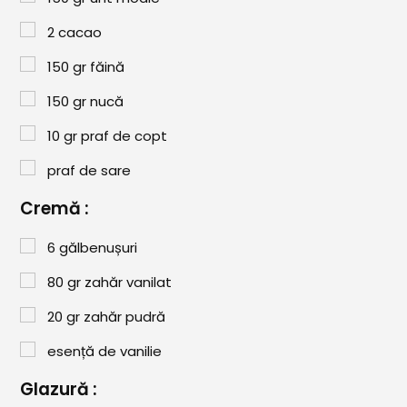
Paste & Risotto
2
cacao
Patiserie
150
gr
făină
Aluaturi Dulci
150
gr
nucă
Aluaturi Sărate
10
gr
praf de copt
Pizza
praf de sare
Rețete cu Carne
Cremă :
Rețete Vegetariene
6
gălbenușuri
Salate
80
gr
zahăr vanilat
Sandwichuri și Wraps
20
gr
zahăr pudră
Supe și Ciorbe
esență de vanilie
Rețete Video
Glazură :