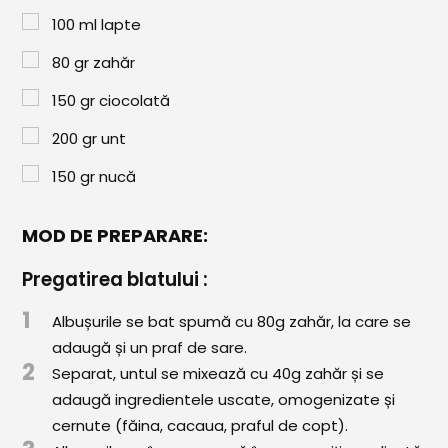
Comunitatea
100
ml
lapte
iCooking
80
gr
zahăr
Librărie
150
gr
ciocolată
Adaugă o rețetă
200
gr
unt
150
gr
nucă
Cum adăugăm o rețetă
Regulament de postare
MOD DE PREPARARE:
CONCURS
Pregatirea blatului :
1
Albușurile se bat spumă cu 80g zahăr, la care se
adaugă și un praf de sare.
2
Separat, untul se mixează cu 40g zahăr și se
adaugă ingredientele uscate, omogenizate și
cernute (făina, cacaua, praful de copt).