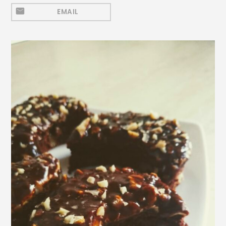
Mezeluri
EMAIL
Ronțăieli
Băuturi
Băuturi calde
Băuturi reci
Cocktail-uri
Smoothies
Ceva Dulce
Biscuiți, Bomboane și
Fursecuri
Brioșe și Checuri
Budinci, Jeleuri și Sufleuri
Cheesecake