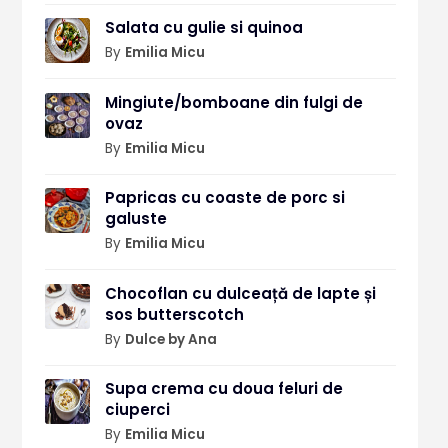
Salata cu gulie si quinoa
By
Emilia Micu
Mingiute/bomboane din fulgi de
ovaz
By
Emilia Micu
Papricas cu coaste de porc si
galuste
By
Emilia Micu
Chocoflan cu dulceață de lapte și
sos butterscotch
By
Dulce by Ana
Supa crema cu doua feluri de
ciuperci
By
Emilia Micu