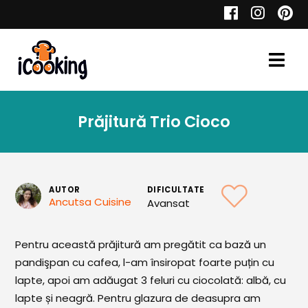
Cauta
Prăjitură Trio Cioco
Retete
AUTOR
DIFICULTATE
Ancutsa Cuisine
Avansat
Toate Reţetele
Aperitive
Pentru această prăjitură am pregătit ca bază un
pandişpan cu cafea, l-am însiropat foarte puțin cu
Aperitive Calde
lapte, apoi am adăugat 3 feluri cu ciocolată: albă, cu
Aperitive Reci
lapte și neagră. Pentru glazura de deasupra am