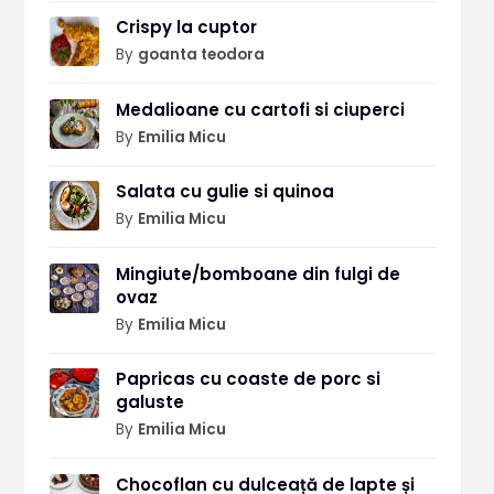
Crispy la cuptor
By
goanta teodora
Medalioane cu cartofi si ciuperci
By
Emilia Micu
Salata cu gulie si quinoa
By
Emilia Micu
Mingiute/bomboane din fulgi de
ovaz
By
Emilia Micu
Papricas cu coaste de porc si
galuste
By
Emilia Micu
Chocoflan cu dulceață de lapte și