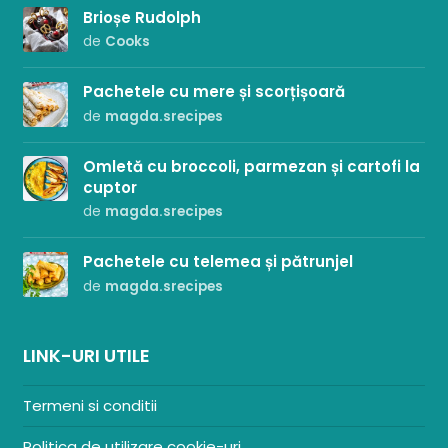
Brioșe Rudolph
de
Cooks
Pachetele cu mere și scorțișoară
de
magda.srecipes
Omletă cu broccoli, parmezan și cartofi la
cuptor
de
magda.srecipes
Pachetele cu telemea și pătrunjel
de
magda.srecipes
LINK-URI UTILE
Termeni si conditii
Politica de utilizare cookie-uri