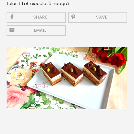
folosit tot ciocolată neagră.
Mezeluri
Ronțăieli
SHARE
SAVE
Băuturi
EMAIL
Băuturi calde
Băuturi reci
Cocktail-uri
Smoothies
Ceva Dulce
Biscuiți, Bomboane și
Fursecuri
Brioșe și Checuri
Budinci, Jeleuri și Sufleuri
Cheesecake