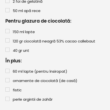
2
foi de gelatină
50
ml
apă rece
Pentru glazura de ciocolată:
150
ml
lapte
120
gr
ciocolată neagră 53% cacao callebaut
40
gr
unt
În plus:
60
ml
lapte (pentru însiropat)
ornamente de ciocolată (de casă)
fistic
perle argintii de zahăr