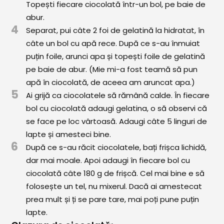
Topești fiecare ciocolată într-un bol, pe baie de
abur.
4
Separat, pui câte 2 foi de gelatină la hidratat, în
câte un bol cu apă rece. După ce s-au înmuiat
puțin foile, arunci apa și topești foile de gelatină
pe baie de abur. (Mie mi-a fost teamă să pun
apă în ciocolată, de aceea am aruncat apa.)
5
Ai grijă ca ciocolatele să rămână calde. În fiecare
bol cu ciocolată adaugi gelatina, o să observi că
se face pe loc vârtoasă. Adaugi câte 5 linguri de
lapte și amesteci bine.
6
După ce s-au răcit ciocolatele, bați frișca lichidă,
dar mai moale. Apoi adaugi în fiecare bol cu
ciocolată câte 180 g de frișcă. Cel mai bine e să
folosește un tel, nu mixerul. Dacă ai amestecat
prea mult și ți se pare tare, mai poți pune puțin
lapte.