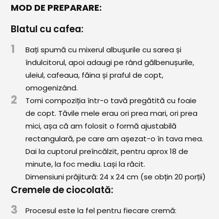
MOD DE PREPARARE:
Blatul cu cafea:
1
Bați spumă cu mixerul albuşurile cu sarea și
îndulcitorul, apoi adaugi pe rând gălbenușurile,
uleiul, cafeaua, făina și praful de copt,
omogenizând.
2
Torni compoziția într-o tavă pregătită cu foaie
de copt. Tăvile mele erau ori prea mari, ori prea
mici, așa că am folosit o formă ajustabilă
rectangulară, pe care am așezat-o în tava mea.
Dai la cuptorul preîncălzit, pentru aprox 18 de
minute, la foc mediu. Lași la răcit.
Dimensiuni prăjitură: 24 x 24 cm (se obțin 20 porții)
Cremele de ciocolată:
3
Procesul este la fel pentru fiecare cremă: