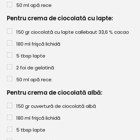
Comunitatea
50
ml
apă rece
iCooking
Pentru crema de ciocolată cu lapte:
Librărie
150
gr
ciocolată cu lapte callebaut 33,6 % cacao
Adaugă o rețetă
180
ml
frişcă lichidă
5
tbsp
lapte
Cum adăugăm o rețetă
2
foi de gelatină
Regulament de postare
50
ml
apă rece
CONCURS
Pentru crema de ciocolată albă:
150
gr
cuvertură de ciocolată albă
180
ml
frişcă lichidă
5
tbsp
lapte