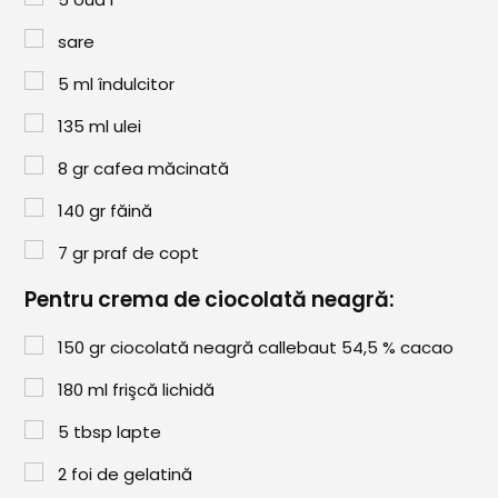
Paste & Risotto
sare
Patiserie
5
ml
îndulcitor
Aluaturi Dulci
135
ml
ulei
Aluaturi Sărate
8
gr
cafea măcinată
Pizza
140
gr
făină
Rețete cu Carne
7
gr
praf de copt
Rețete Vegetariene
Pentru crema de ciocolată neagră:
Salate
150
gr
ciocolată neagră callebaut 54,5 % cacao
Sandwichuri și Wraps
180
ml
frişcă lichidă
Supe și Ciorbe
5
tbsp
lapte
Rețete Video
2
foi de gelatină