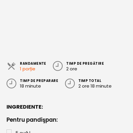
Cozonaci
Deserturi Sănătoase
Plăcinte, Tarte și Rulade
Prăjituri
Torturi
RANDAMENTE
TIMP DE PREGĂTIRE
Conserve
1 porție
2 ore
Dulceață / Gem
TIMP DE PREPARARE
TIMP TOTAL
18 minute
2 ore 18 minute
Sirop / Compot
Sosuri și Condimente
INGREDIENTE:
Garnituri
Pentru pandişpan:
Pâine
5
ouă l