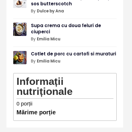
sos butterscotch
By
Dulce by Ana
Supa crema cu doua feluri de
ciuperci
By
Emilia Micu
Cotlet de porc cu cartofi si muraturi
By
Emilia Micu
Informații
nutriționale
0
porții
Mărime porție