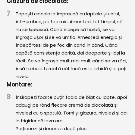
Glazura de ciocolată:
7
Topești ciocolata împreună cu laptele și untul,
într-un ibric, pe foc mic. Amesteci tot timpul, să
nu se lipească. Când începe să fiarbă, se va
îngroșa ușor și se va umfla. Amesteci energic și
îndepărtezi de pe foc din când în când. Când
capătă consistența dorită, dai deoparte și lași la
răcit. Se va îngroșa mult mai mult când se va răci,
însă trebuie turnată cât încă este lichidă și o poți
nivela.
Montare:
8
Însiropezi foarte puțin foaia de blat cu lapte, apoi
adaugi pe rând fiecare cremă de ciocolată și
nivelezi cu o spatulă. Torni și glazura, nivelezi și dai
la frigider câteva ore.
Porționezi și decorezi după plac.