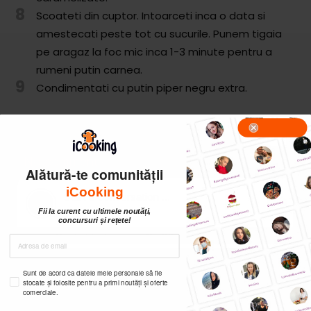
8
Scoateti din cuptor. Intoarceti inca o data si
amestecati peste tot cu sucurile. Punem tigaia
pe aragaz la foc mic inca 1-3 minute pentru a
rumeni putin carnea.
9
Condimentati cu putin piper negru extra.
Alătură-te comunității
iCooking
Fii la curent cu ultimele noutăți,
concursuri și rețete!
Sunt de acord ca datele mele personale să fie
stocate și folosite pentru a primi noutăți și oferte
comerciale.