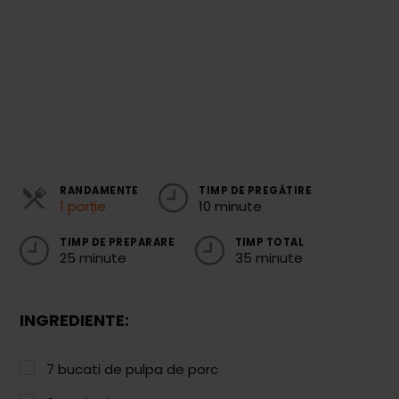
Cozonaci
Deserturi Sănătoase
Plăcinte, Tarte și Rulade
Prăjituri
Torturi
RANDAMENTE
TIMP DE PREGĂTIRE
Conserve
1 porție
10 minute
Dulceață / Gem
TIMP DE PREPARARE
TIMP TOTAL
25 minute
35 minute
Sirop / Compot
Sosuri și Condimente
INGREDIENTE:
Garnituri
Pâine
7
bucati de pulpa de porc