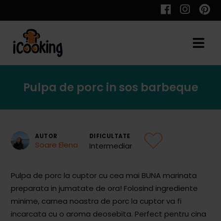
Cauta
Pulpa de porc in sos barbeque
Retete
AUTOR
DIFICULTATE
Soare Elena
Intermediar
Toate Reţetele
Aperitive
Pulpa de porc la cuptor cu cea mai BUNA marinata
preparata in jumatate de ora! Folosind ingrediente
Aperitive Calde
minime, carnea noastra de porc la cuptor va fi
Aperitive Reci
incarcata cu o aroma deosebita. Perfect pentru cina