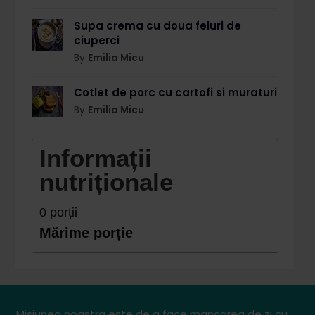
Supa crema cu doua feluri de
ciuperci
By
Emilia Micu
Cotlet de porc cu cartofi si muraturi
By
Emilia Micu
Informații
nutriționale
0
porții
Mărime porție
Misiunea noastra este de a face mancarea de zi cu