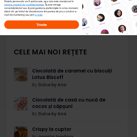
Datele personale vor fi prelucrate, așa cum este menționat în
politica noastră de confidențialitate
. Îți poți
retrage
consimțământul sau îți poți gestiona preferințele în orice moment,
dând clic pe linkul de dezabonare din partea de jos a oricărui e-
mail de marketing sau prin
e-mail
.
Trimite
CELE MAI NOI REȚETE
Ciocolată de caramel cu biscuiți
Lotus Biscoff
By
Dulce by Ana
Ciocolată de casă cu nucă de
cocos și căpșuni
By
Dulce by Ana
Crispy la cuptor
By
goanta teodora