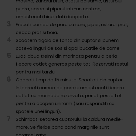
masline, zaharul brun, otetul balsamic, usturoiul
Comunitatea
pudra, sarea si piperul intr-un castron,
iCooking
amestecati bine, dati deoparte.
3
Frecati carnea de porc cu sare, piper, usturoi praf,
Librărie
ceapa praf si boia.
4
Scoatem tigaia de fonta din cuptor si punem
Adaugă o rețetă
cateva linguri de sos si apoi bucatile de carne.
5
Cum adăugăm o rețetă
Luati doua treimi din marinata pentru a peria
fiecare cotlet generos peste tot. Rezervati restul
Regulament de postare
pentru mai tarziu.
6
Coaceti timp de 15 minute. Scoateti din cuptor.
CONCURS
Intoarceti carnea de porc si amestecati fiecare
cotlet cu marinada rezervata, periat peste tot
pentru a acoperi uniform (sau raspanditi cu
spatele unei linguri).
7
Schimbati setarea cuptorului la caldura medie-
mare. Se fierbe pana cand marginile sunt
caramelizate.