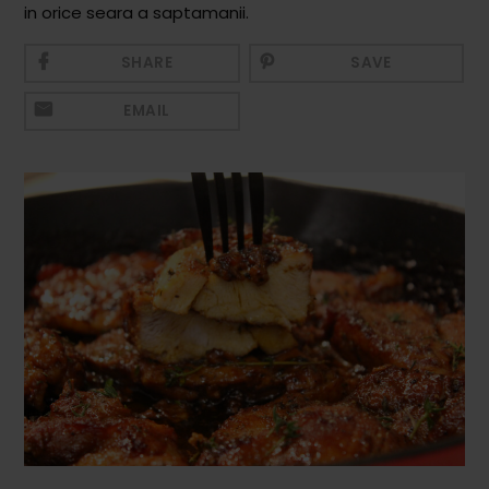
in orice seara a saptamanii.
Mezeluri
Ronțăieli
SHARE
SAVE
Băuturi
EMAIL
Băuturi calde
Băuturi reci
Cocktail-uri
Smoothies
Ceva Dulce
Biscuiți, Bomboane și
Fursecuri
Brioșe și Checuri
Budinci, Jeleuri și Sufleuri
Cheesecake