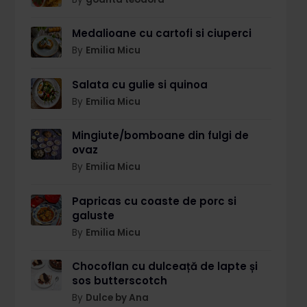
Medalioane cu cartofi si ciuperci
By
Emilia Micu
Salata cu gulie si quinoa
By
Emilia Micu
Mingiute/bomboane din fulgi de
ovaz
By
Emilia Micu
Papricas cu coaste de porc si
galuste
By
Emilia Micu
Chocoflan cu dulceață de lapte și
sos butterscotch
By
Dulce by Ana