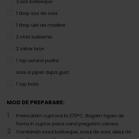
Paste & Risotto
3
sos barbeque
1
tbsp
sos de soia
Patiserie
1
tbsp
ulei de masline
Aluaturi Dulci
2
otet balsamic
Aluaturi Sărate
2
zahar brun
Pizza
1
tsp
usturoi pudra
Rețete cu Carne
sare si piper dupa gust
Rețete Vegetariene
1
tsp
boia
Salate
MOD DE PREPARARE:
Sandwichuri și Wraps
1
Supe și Ciorbe
Preincalzim cuptorul la 270°C. Bagam tigaia de
fonta in cuptor pana cand pregatim carnea.
Rețete Video
2
Combinati sosul barbeque, sosul de soia, uleiul de