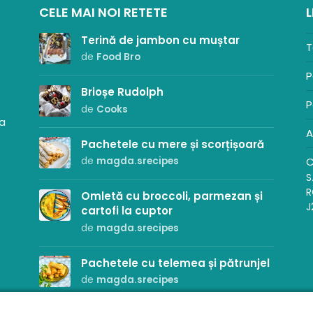
CELE MAI NOI RETETE
L
Terină de jambon cu muștar
T
de
Food Bro
P
Brioșe Rudolph
P
de
Cooks
sa
A
Pachetele cu mere și scorțișoară
C
de
magda.srecipes
S
R
Omletă cu broccoli, parmezan și
J
cartofi la cuptor
de
magda.srecipes
Pachetele cu telemea și pătrunjel
de
magda.srecipes