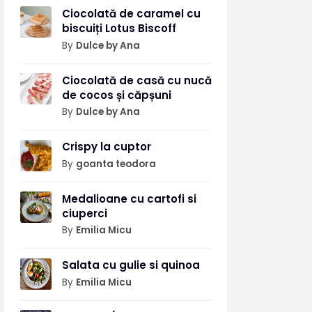
Ciocolată de caramel cu
biscuiți Lotus Biscoff
By
Dulce by Ana
Ciocolată de casă cu nucă
de cocos și căpșuni
By
Dulce by Ana
Crispy la cuptor
By
goanta teodora
Medalioane cu cartofi si
ciuperci
By
Emilia Micu
Salata cu gulie si quinoa
By
Emilia Micu