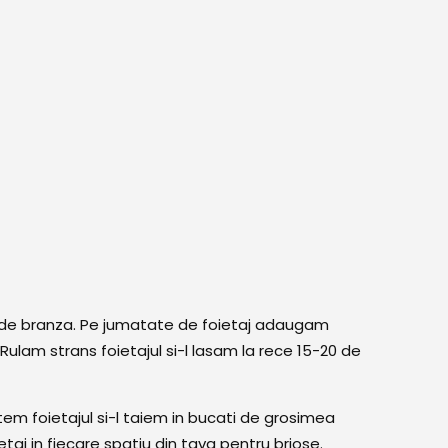
a de branza. Pe jumatate de foietaj adaugam
Rulam strans foietajul si-l lasam la rece 15-20 de
tem foietajul si-l taiem in bucati de grosimea
aj in fiecare spatiu din tava pentru briose.