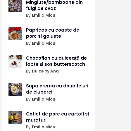
Mingiute/bomboane din
fulgi de ovaz
By
Emilia Micu
Papricas cu coaste de
porc si galuste
By
Emilia Micu
Chocoflan cu dulceață de
lapte și sos butterscotch
By
Dulce by Ana
Supa crema cu doua feluri
de ciuperci
By
Emilia Micu
Cotlet de porc cu cartofi si
muraturi
By
Emilia Micu