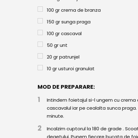
100
gr
crema de branza
150
gr
sunga praga
100
gr
cascaval
50
gr
unt
20
gr
patrunjel
10
gr
usturoi granulat
MOD DE PREPARARE:
1
Intindem foietajul si-l ungem cu crem
cascavalul iar pe cealalta sunca praga. 
minute.
2
Incalzim cuptorul la 180 de grade . Scoa
degetului. Punem fiecare bucata de foiet