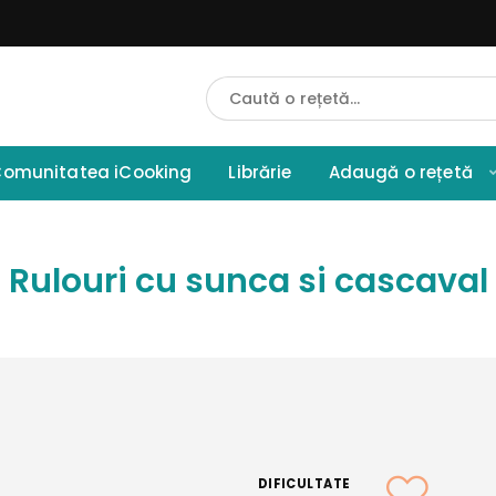
Cauta
Retete
omunitatea iCooking
Librărie
Adaugă o rețetă
Rulouri cu sunca si cascaval
DIFICULTATE