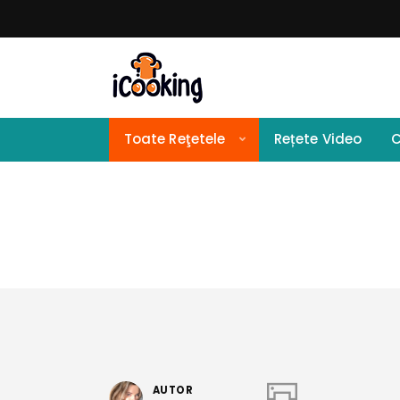
Toate Reţetele
Rețete Video
C
AUTOR