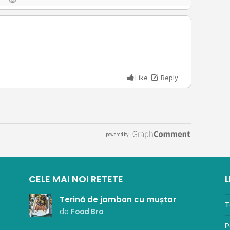
CELE MAI NOI RETETE
L
Terină de jambon cu muștar
T
de
Food Bro
P