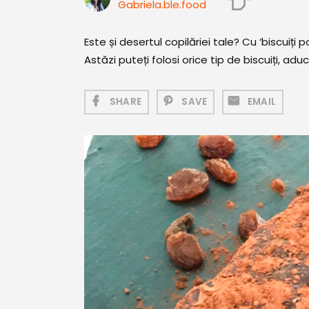
Gabriela.ble.food
Este și desertul copilăriei tale? Cu ‘biscuiți pop
Astăzi puteți folosi orice tip de biscuiți, adu
SHARE
SAVE
EMAIL