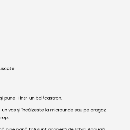
e uscate
 și pune-i într-un bol/castron.
tr-un vas și încălzește la microunde sau pe aragaz
rop.
ă bine până toți sunt acoperiți de lichid. Adaugă