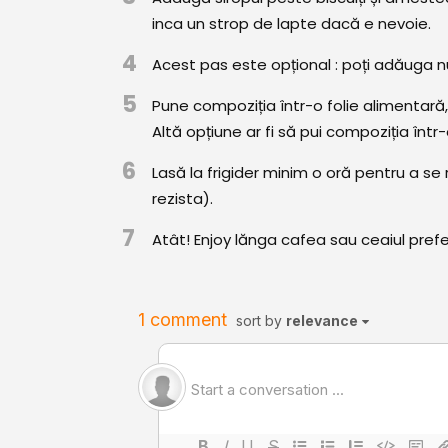
inca un strop de lapte dacă e nevoie.
4
Acest pas este opțional : poți adăuga nu
5
Pune compoziția într-o folie alimentară
Altă opțiune ar fi să pui compoziția într-
6
Lasă la frigider minim o oră pentru a se 
rezista).
7
Atât! Enjoy lănga cafea sau ceaiul prefe