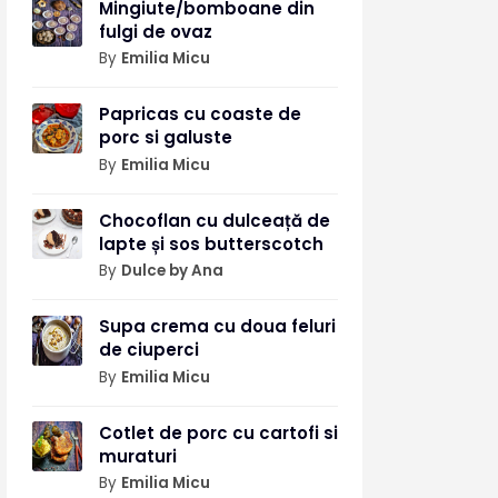
Mingiute/bomboane din
fulgi de ovaz
By
Emilia Micu
Papricas cu coaste de
porc si galuste
By
Emilia Micu
Chocoflan cu dulceață de
lapte și sos butterscotch
By
Dulce by Ana
Supa crema cu doua feluri
de ciuperci
By
Emilia Micu
Cotlet de porc cu cartofi si
muraturi
By
Emilia Micu