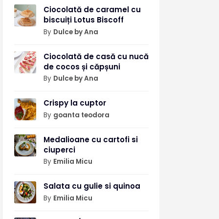
Ciocolată de caramel cu
biscuiți Lotus Biscoff
By
Dulce by Ana
Ciocolată de casă cu nucă
de cocos și căpșuni
By
Dulce by Ana
Crispy la cuptor
By
goanta teodora
Medalioane cu cartofi si
ciuperci
By
Emilia Micu
Salata cu gulie si quinoa
By
Emilia Micu