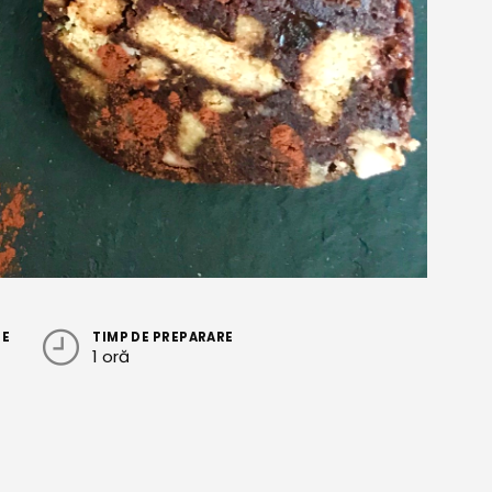
RE
TIMP DE PREPARARE
1 oră