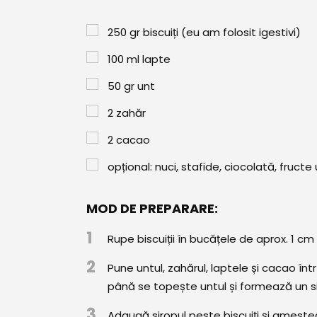
250
gr
biscuiți (eu am folosit igestivi)
100
ml
lapte
50
gr
unt
2
zahăr
2
cacao
opțional: nuci, stafide, ciocolată, fruct
MOD DE PREPARARE:
1
Rupe biscuiții în bucățele de aprox. 1 cm
2
Pune untul, zahărul, laptele și cacao în
până se topește untul și formează un si
3
Adaugă siropul peste biscuiți și amestec