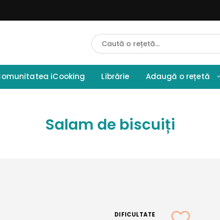
Cauta
Retete
omunitatea iCooking
Librărie
Adaugă o rețetă
Salam de biscuiți
DIFICULTATE