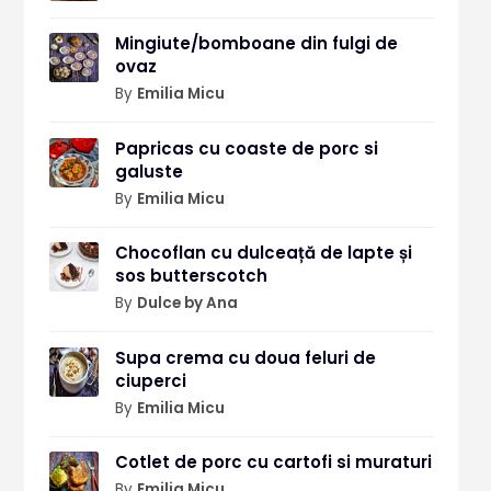
Mingiute/bomboane din fulgi de
ovaz
By
Emilia Micu
Papricas cu coaste de porc si
galuste
By
Emilia Micu
Chocoflan cu dulceață de lapte și
sos butterscotch
By
Dulce by Ana
Supa crema cu doua feluri de
ciuperci
By
Emilia Micu
Cotlet de porc cu cartofi si muraturi
By
Emilia Micu