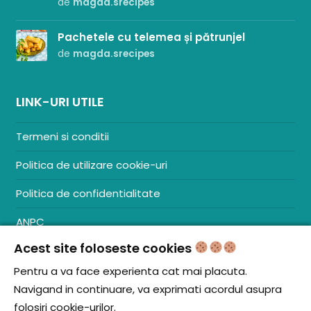
de
magda.srecipes
Pachetele cu telemea și pătrunjel
de
magda.srecipes
LINK-URI UTILE
Termeni si conditii
Politica de utilizare cookie-uri
Politica de confidentialitate
ANPC
Acest site foloseste cookies
Contact
S.C. ZENCOM MEDIA GROUP SRL
Pentru a va face experienta cat mai placuta.
RO38204288
Navigand in continuare, va exprimati acordul asupra
J20/1379/2017
folosiri cookie-urilor.