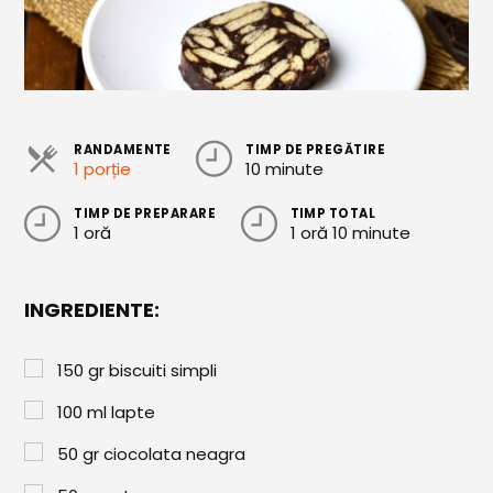
Cozonaci
Deserturi Sănătoase
Plăcinte, Tarte și Rulade
RANDAMENTE
TIMP DE PREGĂTIRE
Prăjituri
1 porție
10 minute
Torturi
TIMP DE PREPARARE
TIMP TOTAL
1 oră
1 oră 10 minute
Conserve
Dulceață / Gem
INGREDIENTE:
Sirop / Compot
Sosuri și Condimente
150
gr
biscuiti simpli
Garnituri
100
ml
lapte
Pâine
50
gr
ciocolata neagra