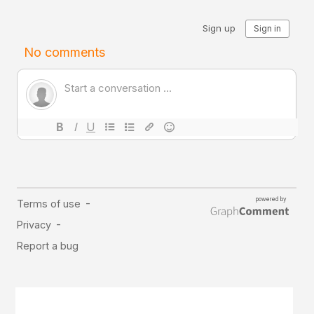
Comunitatea
iCooking
Librărie
Adaugă o rețetă
Cum adăugăm o rețetă
Regulament de postare
CONCURS