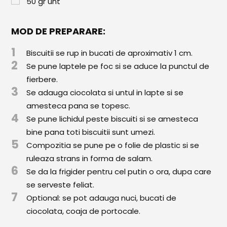
50
gr
unt
Paste & Risotto
Patiserie
MOD DE PREPARARE:
Aluaturi Dulci
1
Biscuitii se rup in bucati de aproximativ 1 cm.
Aluaturi Sărate
2
Se pune laptele pe foc si se aduce la punctul de
fierbere.
Pizza
3
Se adauga ciocolata si untul in lapte si se
Rețete cu Carne
amesteca pana se topesc.
4
Se pune lichidul peste biscuiti si se amesteca
Rețete Vegetariene
bine pana toti biscuitii sunt umezi.
5
Salate
Compozitia se pune pe o folie de plastic si se
ruleaza strans in forma de salam.
Sandwichuri și Wraps
6
Se da la frigider pentru cel putin o ora, dupa care
se serveste feliat.
Supe și Ciorbe
7
Optional: se pot adauga nuci, bucati de
Rețete Video
ciocolata, coaja de portocale.