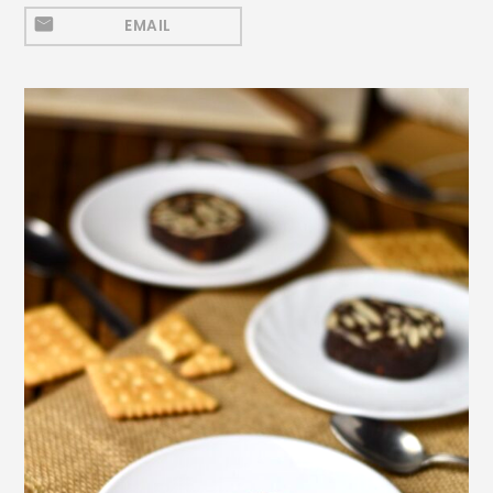
Mezeluri
EMAIL
Ronțăieli
Băuturi
Băuturi calde
Băuturi reci
Cocktail-uri
Smoothies
Ceva Dulce
Biscuiți, Bomboane și
Fursecuri
Brioșe și Checuri
Budinci, Jeleuri și Sufleuri
Cheesecake