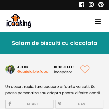
Cauta
Salam de biscuiti cu ciocolata
Retete
AUTOR
DIFICULTATE
Gabriela.ble.food
Începător
Toate Reţetele
Aperitive
Un desert rapid, fara coacere si foarte versatil. Se
poate personaliza sau adapta pentru diferite ocazii.
Aperitive Calde
Aperitive Reci
SHARE
SAVE