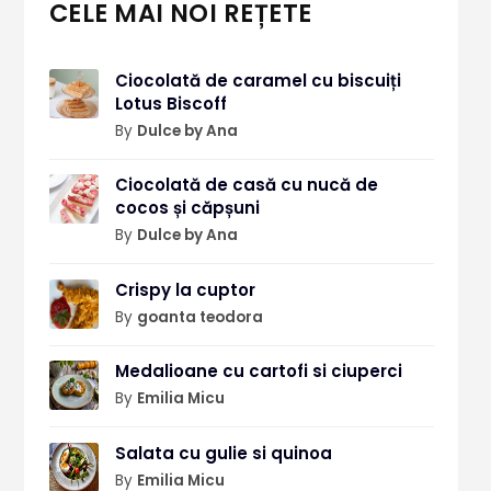
CELE MAI NOI REȚETE
Ciocolată de caramel cu biscuiți
Lotus Biscoff
By
Dulce by Ana
Ciocolată de casă cu nucă de
cocos și căpșuni
By
Dulce by Ana
Crispy la cuptor
By
goanta teodora
Medalioane cu cartofi si ciuperci
By
Emilia Micu
Salata cu gulie si quinoa
By
Emilia Micu