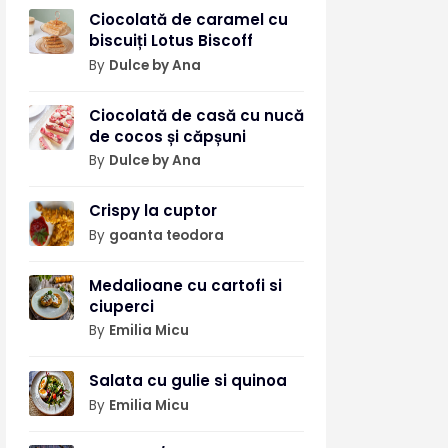
Ciocolată de caramel cu
biscuiți Lotus Biscoff
By
Dulce by Ana
Ciocolată de casă cu nucă
de cocos și căpșuni
By
Dulce by Ana
Crispy la cuptor
By
goanta teodora
Medalioane cu cartofi si
ciuperci
By
Emilia Micu
Salata cu gulie si quinoa
By
Emilia Micu