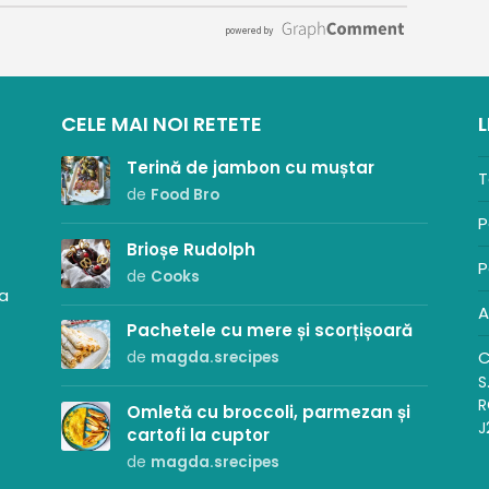
CELE MAI NOI RETETE
L
Terină de jambon cu muștar
T
de
Food Bro
P
Brioșe Rudolph
P
de
Cooks
sa
A
Pachetele cu mere și scorțișoară
C
de
magda.srecipes
S
R
Omletă cu broccoli, parmezan și
J
cartofi la cuptor
de
magda.srecipes