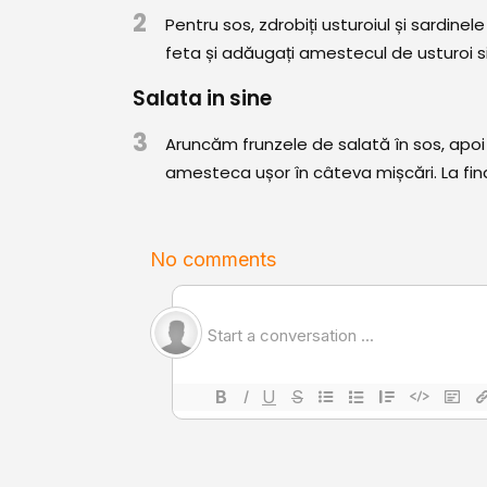
2
Pentru sos, zdrobiți usturoiul și sardin
feta și adăugați amestecul de usturoi si
Salata in sine
3
Aruncăm frunzele de salată în sos, apoi
amesteca ușor în câteva mișcări. La fin