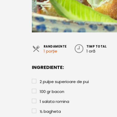
RANDAMENTE
TIMP TOTAL
1 porție
1 oră
INGREDIENTE:
2
pulpe superioare de pui
100
gr
bacon
1
salata romina
½
bagheta