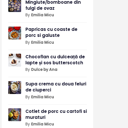
Mingiute/bomboane din
fulgi de ovaz
By
Emilia Micu
Papricas cu coaste de
porc si galuste
By
Emilia Micu
Chocoflan cu dulceață de
lapte și sos butterscotch
By
Dulce by Ana
Supa crema cu doua feluri
de ciuperci
By
Emilia Micu
Cotlet de porc cu cartofi si
muraturi
By
Emilia Micu