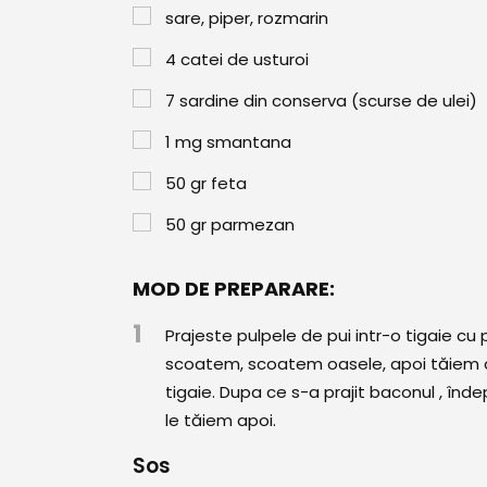
sare, piper, rozmarin
4
catei de usturoi
7
sardine din conserva (scurse de ulei)
1
mg
smantana
50
gr
feta
50
gr
parmezan
MOD DE PREPARARE:
1
Prajeste pulpele de pui intr-o tigaie cu
scoatem, scoatem oasele, apoi tăiem ca
tigaie. Dupa ce s-a prajit baconul , îndepă
le tăiem apoi.
Sos