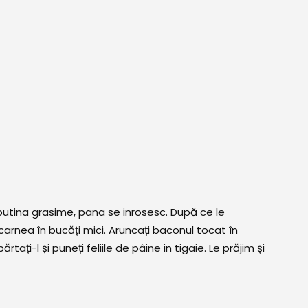
 putina grasime, pana se inrosesc. După ce le
rnea în bucăți mici. Aruncați baconul tocat în
rtați-l și puneți feliile de pâine in tigaie. Le prăjim și