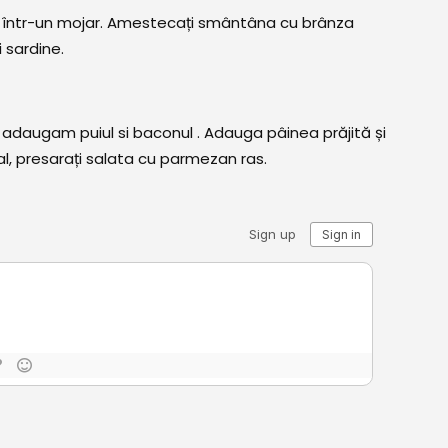
ele într-un mojar. Amestecați smântâna cu brânza
 sardine.
 adaugam puiul si baconul . Adauga pâinea prăjită și
al, presarați salata cu parmezan ras.