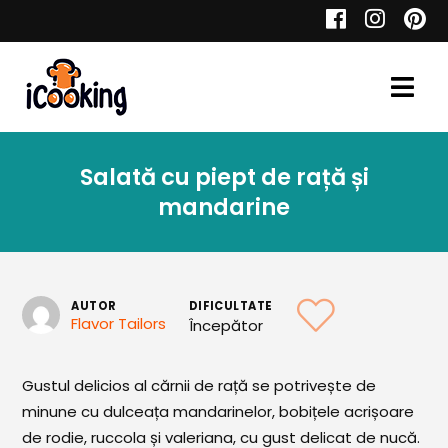
Cauta
Salată cu piept de rață și
Retete
mandarine
Toate Reţetele
AUTOR
DIFICULTATE
Flavor Tailors
Începător
Aperitive
Gustul delicios al cărnii de rață se potrivește de
Aperitive Calde
minune cu dulceața mandarinelor, bobițele acrișoare
Aperitive Reci
de rodie, ruccola și valeriana, cu gust delicat de nucă.