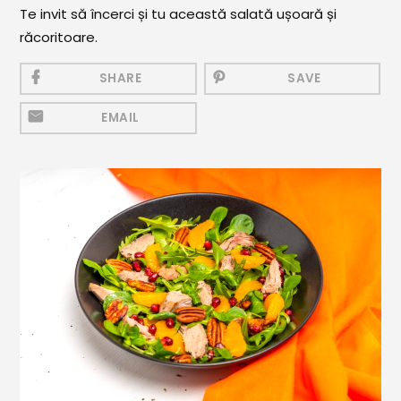
Mezeluri
Te invit să încerci și tu această salată ușoară și
răcoritoare.
Ronțăieli
SHARE
SAVE
Băuturi
Băuturi calde
EMAIL
Băuturi reci
Cocktail-uri
Smoothies
Ceva Dulce
Biscuiți, Bomboane și
Fursecuri
Brioșe și Checuri
Budinci, Jeleuri și Sufleuri
Cheesecake