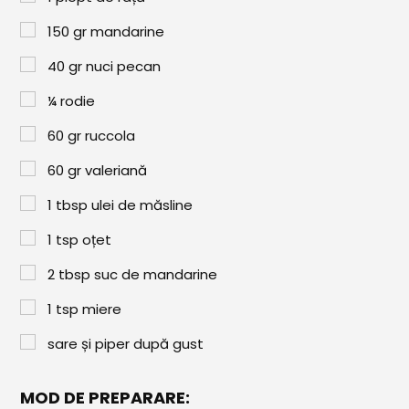
Paste & Risotto
150
gr
mandarine
Patiserie
40
gr
nuci pecan
Aluaturi Dulci
¼
rodie
Aluaturi Sărate
60
gr
ruccola
Pizza
60
gr
valeriană
Rețete cu Carne
1
tbsp
ulei de măsline
Rețete Vegetariene
1
tsp
oțet
Salate
2
tbsp
suc de mandarine
Sandwichuri și Wraps
1
tsp
miere
Supe și Ciorbe
sare și piper după gust
Rețete Video
MOD DE PREPARARE: