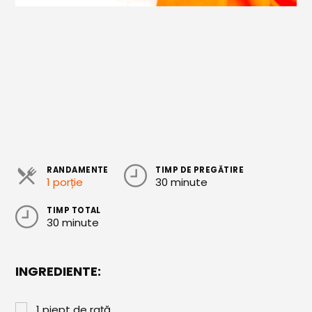
Cozonaci
Deserturi Sănătoase
Plăcinte, Tarte și Rulade
Prăjituri
Torturi
Conserve
RANDAMENTE
TIMP DE PREGĂTIRE
Dulceață / Gem
1 porție
30 minute
Sirop / Compot
TIMP TOTAL
30 minute
Sosuri și Condimente
Garnituri
INGREDIENTE:
Pâine
1
piept de rață