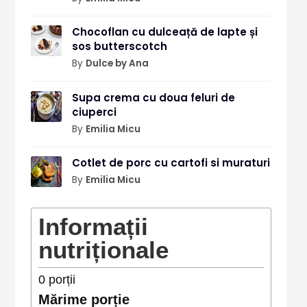
Chocoflan cu dulceață de lapte și
sos butterscotch
By
Dulce by Ana
Supa crema cu doua feluri de
ciuperci
By
Emilia Micu
Cotlet de porc cu cartofi si muraturi
By
Emilia Micu
Informații
nutriționale
0
porții
Mărime porție