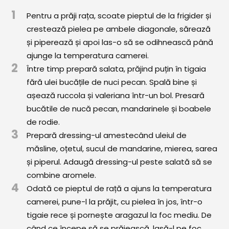
Comunitatea
1
Pentru a prăji rața, scoate pieptul de la frigider și
iCooking
crestează pielea pe ambele diagonale, sărează
și piperează și apoi las-o să se odihnească până
Librărie
ajunge la temperatura camerei.
2
Adaugă o rețetă
Între timp prepară salata, prăjind puțin în tigaia
fără ulei bucățile de nuci pecan. Spală bine și
Cum adăugăm o rețetă
așează ruccola și valeriana într-un bol. Presară
bucătile de nucă pecan, mandarinele și boabele
Regulament de postare
de rodie.
3
Prepară dressing-ul amestecând uleiul de
CONCURS
măsline, oțetul, sucul de mandarine, mierea, sarea
și piperul. Adaugă dressing-ul peste salată să se
combine aromele.
4
Odată ce pieptul de rață a ajuns la temperatura
camerei, pune-l la prăjit, cu pielea în jos, într-o
tigaie rece și pornește aragazul la foc mediu. De
când ce începe să se prăjească, lasă-l pe foc