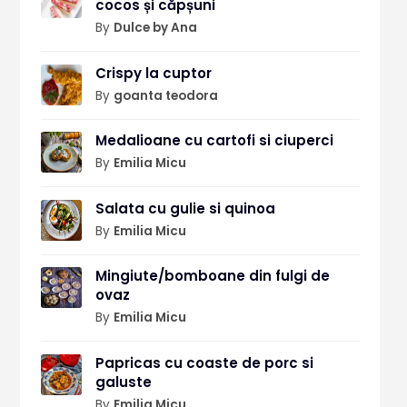
cocos și căpșuni
By
Dulce by Ana
Crispy la cuptor
By
goanta teodora
Medalioane cu cartofi si ciuperci
By
Emilia Micu
Salata cu gulie si quinoa
By
Emilia Micu
Mingiute/bomboane din fulgi de
ovaz
By
Emilia Micu
Papricas cu coaste de porc si
galuste
By
Emilia Micu