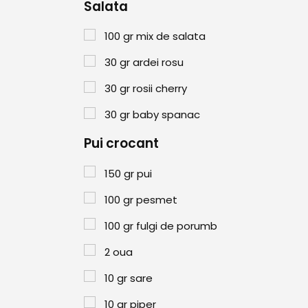
Salata
100
gr
mix de salata
30
gr
ardei rosu
30
gr
rosii cherry
30
gr
baby spanac
Pui crocant
150
gr
pui
100
gr
pesmet
100
gr
fulgi de porumb
2
oua
10
gr
sare
10
gr
piper