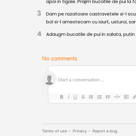
apoi in tigaie. Prajim bucatile de pui l
3
Dam pe razatoare castravetele si-l sc
bol si-l amestecam cu iaurt, usturoi, s
4
Adaugm bucatile de pui in salata, putin 