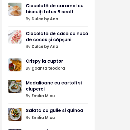
Ciocolată de caramel cu
biscuiți Lotus Biscoff
By
Dulce by Ana
Ciocolată de casă cu nucă
de cocos și căpșuni
By
Dulce by Ana
Crispy la cuptor
By
goanta teodora
Medalioane cu cartofi si
ciuperci
By
Emilia Micu
Salata cu gulie si quinoa
By
Emilia Micu