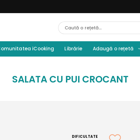
Cauta
Retete
omunitatea iCooking
Librărie
Adaugă o rețetă
SALATA CU PUI CROCANT
DIFICULTATE