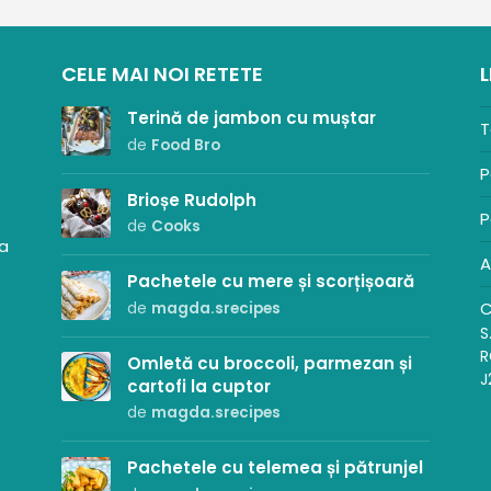
CELE MAI NOI RETETE
L
Terină de jambon cu muștar
T
de
Food Bro
P
Brioșe Rudolph
P
de
Cooks
sa
A
Pachetele cu mere și scorțișoară
C
de
magda.srecipes
S
R
Omletă cu broccoli, parmezan și
J
cartofi la cuptor
de
magda.srecipes
Pachetele cu telemea și pătrunjel