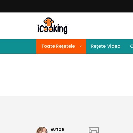
Toate Reţetele
Rețete Video
C
AUTOR