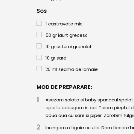
Sos
1
castravete mic
50
gr
iaurt grecesc
10
gr
usturoi granulat
10
gr
sare
20
ml
zeama de lamaie
MOD DE PREPARARE:
1
Asezam salata si baby spanacul spalat intr
apoi le adaugam in bol. Taiem pieptul 
doua oua cu sare si piper. Zdrobim fulg
2
Incingem o tigaie cu ulei. Dam fiecare