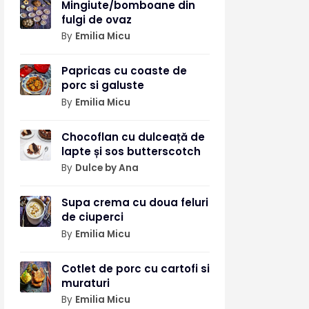
Mingiute/bomboane din
fulgi de ovaz
By
Emilia Micu
Papricas cu coaste de
porc si galuste
By
Emilia Micu
Chocoflan cu dulceață de
lapte și sos butterscotch
By
Dulce by Ana
Supa crema cu doua feluri
de ciuperci
By
Emilia Micu
Cotlet de porc cu cartofi si
muraturi
By
Emilia Micu