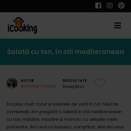
Cauta
Salată cu ton, în stil mediteranean
Retete
AUTOR
DIFICULTATE
Ancutsa Cuisine
Începător
Toate Reţetele
Aperitive
Îmi plac mult tonul și salatele de vară în tot felul de
combinații. Am pregătit o salată în stil mediteranean
Aperitive Calde
cu ton, măsline, mazăre și morcov, cu uleiurile mele
Aperitive Reci
preferate. Am unul cu busuioc, cumpărat. Mai am unul