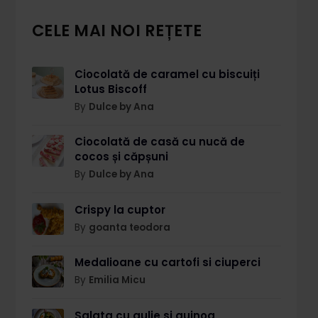
CELE MAI NOI REȚETE
Ciocolată de caramel cu biscuiți
Lotus Biscoff
By
Dulce by Ana
Ciocolată de casă cu nucă de
cocos și căpșuni
By
Dulce by Ana
Crispy la cuptor
By
goanta teodora
Medalioane cu cartofi si ciuperci
By
Emilia Micu
Salata cu gulie si quinoa