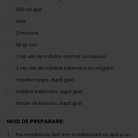
Paste & Risotto
500
ml
apă
Patiserie
sare
Aluaturi Dulci
2
morcovi
Aluaturi Sărate
90
gr
ton
Pizza
1
tsp
ulei de măsline aromat cu busuioc
Rețete cu Carne
2
tsp
ulei de măsline kalamata cu oregano
Rețete Vegetariene
măsline negre, după gust
Salate
măsline kalamata, după gust
Sandwichuri și Wraps
frunze de busuioc, după gust
Supe și Ciorbe
MOD DE PREPARARE:
Rețete Video
1
Pui mazărea la fiert într-o crăticioară cu apă și un