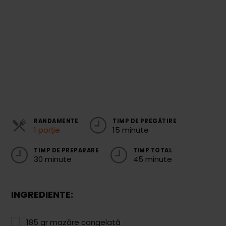
Cozonaci
Deserturi Sănătoase
Plăcinte, Tarte și Rulade
Prăjituri
Torturi
Conserve
RANDAMENTE
TIMP DE PREGĂTIRE
1 porție
15 minute
Dulceață / Gem
Sirop / Compot
TIMP DE PREPARARE
TIMP TOTAL
30 minute
45 minute
Sosuri și Condimente
Garnituri
INGREDIENTE:
Pâine
185
gr
mazăre congelată