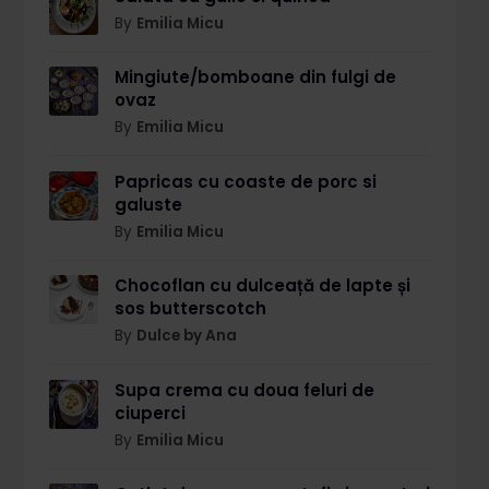
By
Emilia Micu
Mingiute/bomboane din fulgi de
ovaz
By
Emilia Micu
Papricas cu coaste de porc si
galuste
By
Emilia Micu
Chocoflan cu dulceață de lapte și
sos butterscotch
By
Dulce by Ana
Supa crema cu doua feluri de
ciuperci
By
Emilia Micu