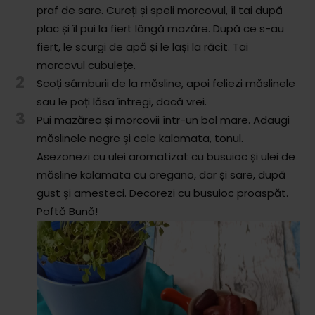
Comunitatea
praf de sare. Cureți și speli morcovul, îl tai după
iCooking
plac și îl pui la fiert lângă mazăre. După ce s-au
fiert, le scurgi de apă și le lași la răcit. Tai
Librărie
morcovul cubulețe.
2
Scoți sâmburii de la măsline, apoi feliezi măslinele
Adaugă o rețetă
sau le poți lăsa întregi, dacă vrei.
3
Pui mazărea și morcovii într-un bol mare. Adaugi
Cum adăugăm o rețetă
măslinele negre și cele kalamata, tonul.
Regulament de postare
Asezonezi cu ulei aromatizat cu busuioc și ulei de
măsline kalamata cu oregano, dar și sare, după
CONCURS
gust și amesteci. Decorezi cu busuioc proaspăt.
Poftă Bună!