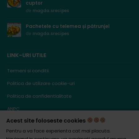
cuptor
de
magda.srecipes
Pachetele cu telemea și pătrunjel
de
magda.srecipes
LINK-URI UTILE
Termeni si conditii
Politica de utilizare cookie-uri
Politica de confidentialitate
ANPC
Acest site foloseste cookies
Contact
S.C. ZENCOM MEDIA GROUP SRL
Pentru a va face experienta cat mai placuta.
RO38204288
Navigand in continuare, va exprimati acordul asupra