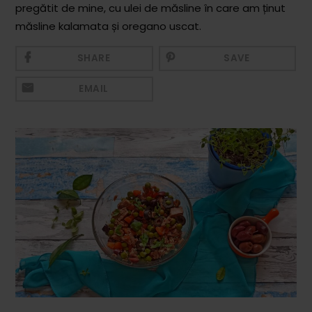
pregătit de mine, cu ulei de măsline în care am ținut
Mezeluri
măsline kalamata și oregano uscat.
Ronțăieli
SHARE
SAVE
Băuturi
EMAIL
Băuturi calde
Băuturi reci
Cocktail-uri
Smoothies
Ceva Dulce
Biscuiți, Bomboane și
Fursecuri
Brioșe și Checuri
Budinci, Jeleuri și Sufleuri
Cheesecake