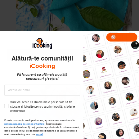
Alătură-te comunității
iCooking
Fii la curent cu ultimele noutăți,
concursuri și rețete!
Sunt de acord ca datele mele personale să fie
stocate și folosite pentru a primi noutăți și oferte
comerciale.
Datele personale vor fi prelucrate, așa cum este menționat în
politica noastră de confidențialitate
. Îți poți
retrage
consimțământul sau îți poți gestiona preferințele în orice moment,
dând clic pe linkul de dezabonare din partea de jos a oricărui e-
mail de marketing sau prin
e-mail
.