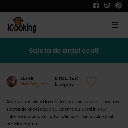
Cauta
Salata de ardei copti
Retete
AUTOR
DIFICULTATE
biancaajitaru
Începător
Toate Reţetele
Aperitive
Atunci cand visati la o zi de vara, incercati si aceasta
salata de ardei copti cu telemea. Puteti inlocui
Aperitive Calde
telemeaua cu branza feta. Eu sunt fan declarat al
Aperitive Reci
ardeilor copti !