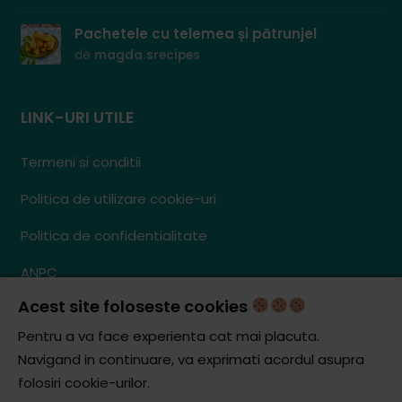
Pachetele cu telemea și pătrunjel
de
magda.srecipes
LINK-URI UTILE
Termeni si conditii
Politica de utilizare cookie-uri
Politica de confidentialitate
ANPC
Acest site foloseste cookies
Contact
S.C. ZENCOM MEDIA GROUP SRL
Pentru a va face experienta cat mai placuta.
RO38204288
Navigand in continuare, va exprimati acordul asupra
J20/1379/2017
folosiri cookie-urilor.