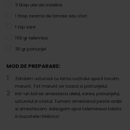
Paste & Risotto
3
tbsp
ulei de masline
Patiserie
1
tbsp
zeama de lamaie sau otet
Aluaturi Dulci
1
tsp
sare
Aluaturi Sărate
150
gr
telemea
Pizza
30
gr
patrunjel
Rețete cu Carne
MOD DE PREPARARE:
Rețete Vegetariene
1
Zdrobim usturoiul cu lama cutitului apoi il tocam
Salate
marunt. Tot marunt se toaca si patrunjelul.
2
Intr-un bol se amesteca uleiul, sarea, patrunjelul,
Sandwichuri și Wraps
usturoiul si otetul. Turnam amestecul peste ardei
Supe și Ciorbe
si amestecam. Adaugam apoi telemeaua taiata
in bucatele! Delicios!
Rețete Video