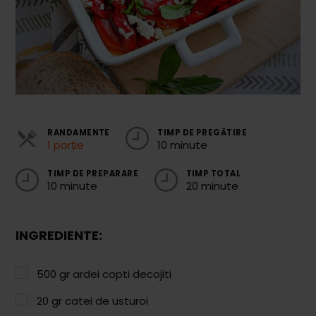
Cozonaci
Deserturi Sănătoase
Plăcinte, Tarte și Rulade
Prăjituri
Torturi
RANDAMENTE
TIMP DE PREGĂTIRE
1 porție
10 minute
Conserve
TIMP DE PREPARARE
TIMP TOTAL
Dulceață / Gem
10 minute
20 minute
Sirop / Compot
Sosuri și Condimente
INGREDIENTE:
Garnituri
500
gr
ardei copti decojiti
Pâine
20
gr
catei de usturoi