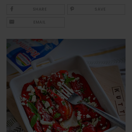
Mezeluri
SHARE
SAVE
Ronțăieli
EMAIL
Băuturi
Băuturi calde
Băuturi reci
Cocktail-uri
Smoothies
Ceva Dulce
Biscuiți, Bomboane și
Fursecuri
Brioșe și Checuri
Budinci, Jeleuri și Sufleuri
Cheesecake