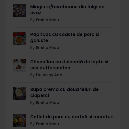
Mingiute/bomboane din fulgi de
ovaz
By
Emilia Micu
Papricas cu coaste de porc si
galuste
By
Emilia Micu
Chocoflan cu dulceață de lapte și
sos butterscotch
By
Dulce by Ana
Supa crema cu doua feluri de
ciuperci
By
Emilia Micu
Cotlet de porc cu cartofi si muraturi
By
Emilia Micu