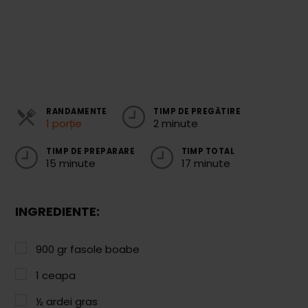
Cozonaci
Deserturi Sănătoase
Plăcinte, Tarte și Rulade
Prăjituri
RANDAMENTE
TIMP DE PREGĂTIRE
1 porție
2 minute
Torturi
Conserve
TIMP DE PREPARARE
TIMP TOTAL
15 minute
17 minute
Dulceață / Gem
Sirop / Compot
INGREDIENTE:
Sosuri și Condimente
900
gr
fasole boabe
Garnituri
1
ceapa
Pâine
½
ardei gras