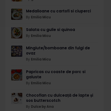
Medalioane cu cartofi si ciuperci
By
Emilia Micu
Salata cu gulie si quinoa
By
Emilia Micu
Mingiute/bomboane din fulgi de
ovaz
By
Emilia Micu
Papricas cu coaste de porc si
galuste
By
Emilia Micu
Chocoflan cu dulceață de lapte și
sos butterscotch
By
Dulce by Ana