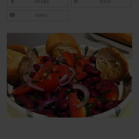
SHARE
SAVE
Mezeluri
EMAIL
Ronțăieli
Băuturi
Băuturi calde
Băuturi reci
Cocktail-uri
Smoothies
Ceva Dulce
Biscuiți, Bomboane și
Fursecuri
Brioșe și Checuri
Budinci, Jeleuri și Sufleuri
Cheesecake