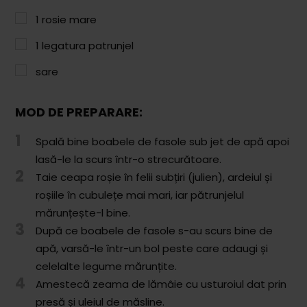
Paste & Risotto
1
rosie mare
Patiserie
1
legatura patrunjel
Aluaturi Dulci
sare
Aluaturi Sărate
Pizza
MOD DE PREPARARE:
1
Rețete cu Carne
Spală bine boabele de fasole sub jet de apă apoi
lasă-le la scurs într-o strecurătoare.
Rețete Vegetariene
2
Taie ceapa roșie în felii subțiri (julien), ardeiul și
roșiile în cubulețe mai mari, iar pătrunjelul
Salate
mărunțește-l bine.
Sandwichuri și Wraps
3
După ce boabele de fasole s-au scurs bine de
apă, varsă-le într-un bol peste care adaugi și
Supe și Ciorbe
celelalte legume mărunțite.
4
Rețete Video
Amestecă zeama de lămâie cu usturoiul dat prin
presă și uleiul de măsline.