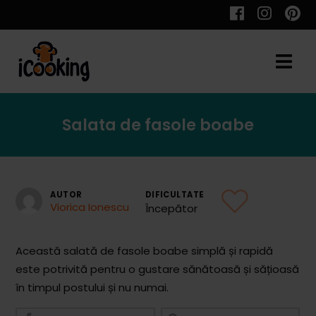
Cauta
Salata de fasole boabe
Retete
AUTOR
DIFICULTATE
Viorica Ionescu
Începător
Toate Reţetele
Aperitive
Această salată de fasole boabe simplă și rapidă
este potrivită pentru o gustare sănătoasă și sățioasă
Aperitive Calde
în timpul postului și nu numai.
Aperitive Reci