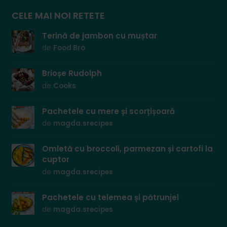
CELE MAI NOI RETETE
Terină de jambon cu muștar
de
Food Bro
Brioșe Rudolph
de
Cooks
Pachetele cu mere și scorțișoară
de
magda.srecipes
Omletă cu broccoli, parmezan și cartofi la
cuptor
de
magda.srecipes
Pachetele cu telemea și pătrunjel
de
magda.srecipes