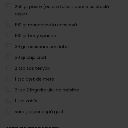
Paste & Risotto
250
gr
paste (eu am folosit penne cu sfeclă
Patiserie
roșie)
Aluaturi Dulci
100
gr
mandarine la conservă
Aluaturi Sărate
100
gr
baby spanac
Pizza
30
gr
merișoare confiate
30
gr
caju crud
Rețete cu Carne
2
tsp
sos teriyaki
Rețete Vegetariene
1
tsp
oțet de mere
Salate
2
tsp
2 lingurițe ulei de măsline
Sandwichuri și Wraps
1
tsp
zahăr
Supe și Ciorbe
sare și piper după gust
Rețete Video