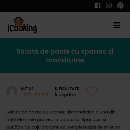
Cauta
Salată de paste cu spanac și
Retete
mandarine
Toate Reţetele
AUTOR
DIFICULTATE
Flavor Tailors
Începător
Aperitive
Salata de paste cu spanac și mandarine e una din
Aperitive Calde
rețetele mele preferate de paste. Spanacul și
Aperitive Reci
bucățile de caju crocant se completează de minune