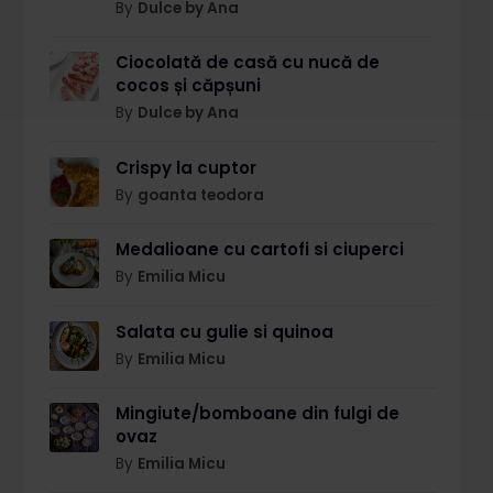
By
Dulce by Ana
Ciocolată de casă cu nucă de
cocos și căpșuni
By
Dulce by Ana
Crispy la cuptor
By
goanta teodora
Medalioane cu cartofi si ciuperci
By
Emilia Micu
Salata cu gulie si quinoa
By
Emilia Micu
Mingiute/bomboane din fulgi de
ovaz
By
Emilia Micu