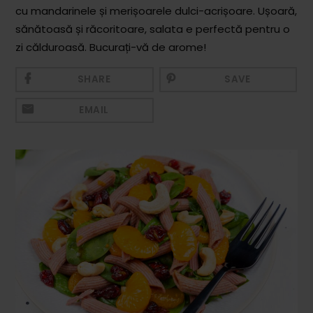
Mezeluri
cu mandarinele și merișoarele dulci-acrișoare. Ușoară,
sănătoasă și răcoritoare, salata e perfectă pentru o
Ronțăieli
zi călduroasă. Bucurați-vă de arome!
Băuturi
SHARE
SAVE
Băuturi calde
EMAIL
Băuturi reci
Cocktail-uri
Smoothies
Ceva Dulce
Biscuiți, Bomboane și
Fursecuri
Brioșe și Checuri
Budinci, Jeleuri și Sufleuri
Cheesecake