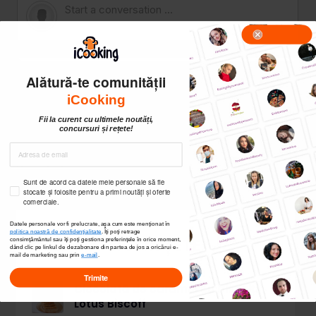
Alătură-te comunității
iCooking
Fii la curent cu ultimele noutăți,
concursuri și rețete!
Sunt de acord ca datele mele personale să fie
stocate și folosite pentru a primi noutăți și oferte
comerciale.
Datele personale vor fi prelucrate, așa cum este menționat în
politica noastră de confidențialitate
. Îți poți
retrage
CELE MAI NOI REȚETE
consimțământul sau îți poți gestiona preferințele în orice moment,
dând clic pe linkul de dezabonare din partea de jos a oricărui e-
mail de marketing sau prin
e-mail
.
Trimite
Ciocolată de caramel cu biscuiți
Lotus Biscoff