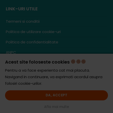
LINK-URI UTILE
Termeni si conditii
Politica de utilizare cookie-uri
Politica de confidentialitate
ANPC
Acest site foloseste cookies
Contact
S.C. ZENCOM MEDIA GROUP SRL
Pentru a va face experienta cat mai placuta.
RO38204288
Navigand in continuare, va exprimati acordul asupra
J20/1379/2017
folosiri cookie-urilor.
DA, ACCEPT
© iCooking.ro. Toate drepturile rezervate.
Afla mai multe