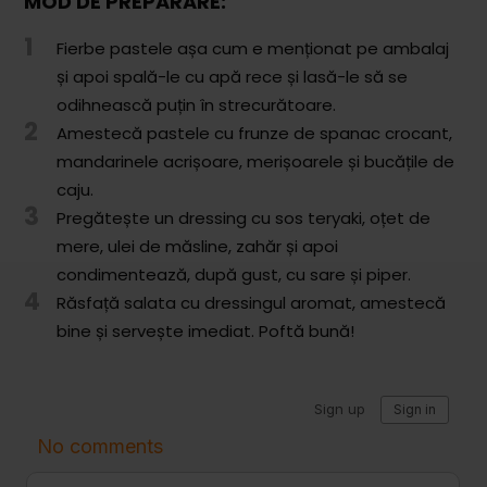
MOD DE PREPARARE:
Comunitatea
1
iCooking
Fierbe pastele așa cum e menționat pe ambalaj
și apoi spală-le cu apă rece și lasă-le să se
Librărie
odihnească puțin în strecurătoare.
2
Amestecă pastele cu frunze de spanac crocant,
Adaugă o rețetă
mandarinele acrișoare, merișoarele și bucățile de
caju.
Cum adăugăm o rețetă
3
Pregătește un dressing cu sos teryaki, oțet de
Regulament de postare
mere, ulei de măsline, zahăr și apoi
condimentează, după gust, cu sare și piper.
CONCURS
4
Răsfață salata cu dressingul aromat, amestecă
bine și servește imediat. Poftă bună!