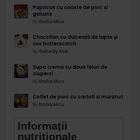
Papricas cu coaste de porc si
galuste
By
Emilia Micu
Chocoflan cu dulceață de lapte și
sos butterscotch
By
Dulce by Ana
Supa crema cu doua feluri de
ciuperci
By
Emilia Micu
Cotlet de porc cu cartofi si muraturi
By
Emilia Micu
Informații
nutriționale