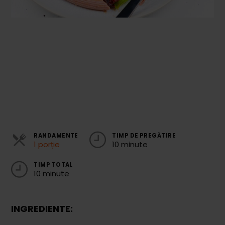
Cozonaci
Deserturi Sănătoase
Plăcinte, Tarte și Rulade
Prăjituri
Torturi
Conserve
Dulceață / Gem
RANDAMENTE
TIMP DE PREGĂTIRE
1 porție
10 minute
Sirop / Compot
Sosuri și Condimente
TIMP TOTAL
10 minute
Garnituri
Pâine
INGREDIENTE: