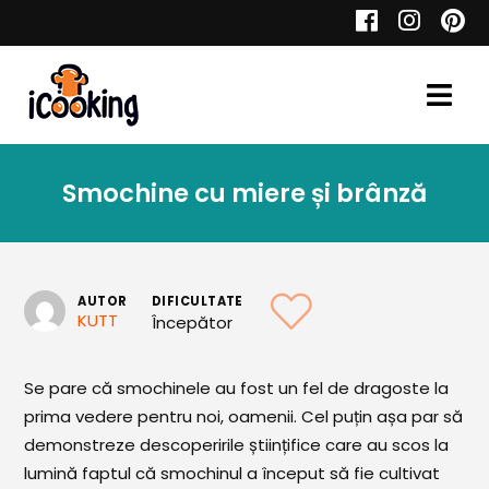
Cauta
Smochine cu miere și brânză
Retete
AUTOR
DIFICULTATE
KUTT
Începător
Toate Reţetele
Aperitive
Se pare că smochinele au fost un fel de dragoste la
prima vedere pentru noi, oamenii. Cel puțin așa par să
Aperitive Calde
demonstreze descoperirile științifice care au scos la
Aperitive Reci
lumină faptul că smochinul a început să fie cultivat