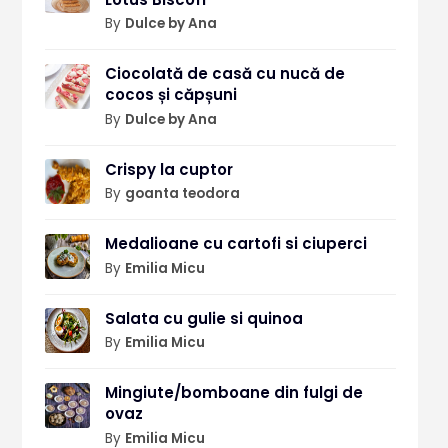
By
Dulce by Ana
Ciocolată de casă cu nucă de
cocos și căpșuni
By
Dulce by Ana
Crispy la cuptor
By
goanta teodora
Medalioane cu cartofi si ciuperci
By
Emilia Micu
Salata cu gulie si quinoa
By
Emilia Micu
Mingiute/bomboane din fulgi de
ovaz
By
Emilia Micu