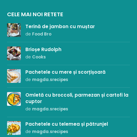
CELE MAI NOI RETETE
Terină de jambon cu muștar
de
Food Bro
Brioșe Rudolph
de
Cooks
Pachetele cu mere și scorțișoară
de
magda.srecipes
Omletă cu broccoli, parmezan și cartofi la
cuptor
de
magda.srecipes
Pachetele cu telemea și pătrunjel
de
magda.srecipes