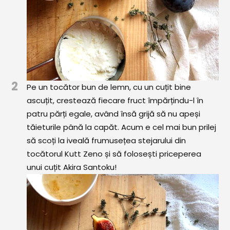
2
Pe un tocător bun de lemn, cu un cuțit bine
ascuțit, crestează fiecare fruct împărțindu-l în
patru părți egale, având însă grijă să nu apeși
tăieturile până la capăt. Acum e cel mai bun prilej
să scoți la iveală frumusețea stejarului din
tocătorul Kutt Zeno și să folosești priceperea
unui cuțit Akira Santoku!