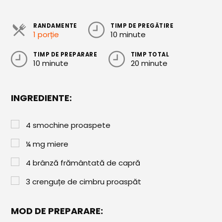
Paste & Risotto
Patiserie
RANDAMENTE
TIMP DE PREGĂTIRE
1 porție
10 minute
Aluaturi Dulci
TIMP DE PREPARARE
TIMP TOTAL
Aluaturi Sărate
10 minute
20 minute
Pizza
INGREDIENTE:
Rețete cu Carne
Rețete Vegetariene
4
smochine proaspete
Salate
¼
mg
miere
Sandwichuri și Wraps
4
brânză frământată de capră
3
crenguțe de cimbru proaspăt
Supe și Ciorbe
Rețete Video
MOD DE PREPARARE: