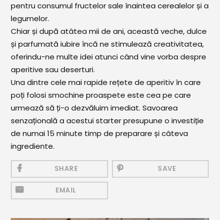
pentru consumul fructelor sale înaintea cerealelor și a
Mezeluri
legumelor.
Ronțăieli
Chiar și după atâtea mii de ani, această veche, dulce
Băuturi
și parfumată iubire încă ne stimulează creativitatea,
oferindu-ne multe idei atunci când vine vorba despre
Băuturi calde
aperitive sau deserturi.
Băuturi reci
Una dintre cele mai rapide rețete de aperitiv în care
poți folosi smochine proaspete este cea pe care
Cocktail-uri
urmează să ți-o dezvăluim imediat. Savoarea
Smoothies
senzațională a acestui starter presupune o investiție
de numai 15 minute timp de preparare și câteva
Ceva Dulce
ingrediente.
Biscuiți, Bomboane și
Fursecuri
SHARE
SAVE
Brioșe și Checuri
EMAIL
Budinci, Jeleuri și Sufleuri
Cheesecake