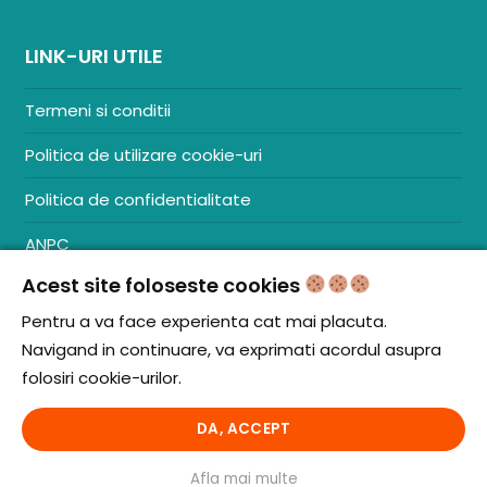
LINK-URI UTILE
Termeni si conditii
Politica de utilizare cookie-uri
Politica de confidentialitate
ANPC
Acest site foloseste cookies
Contact
S.C. ZENCOM MEDIA GROUP SRL
Pentru a va face experienta cat mai placuta.
RO38204288
Navigand in continuare, va exprimati acordul asupra
J20/1379/2017
folosiri cookie-urilor.
DA, ACCEPT
© iCooking.ro. Toate drepturile rezervate.
Afla mai multe