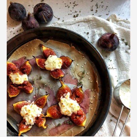
Cozonaci
Deserturi Sănătoase
Plăcinte, Tarte și Rulade
Prăjituri
Torturi
Conserve
Dulceață / Gem
Sirop / Compot
Sosuri și Condimente
Garnituri
Pâine