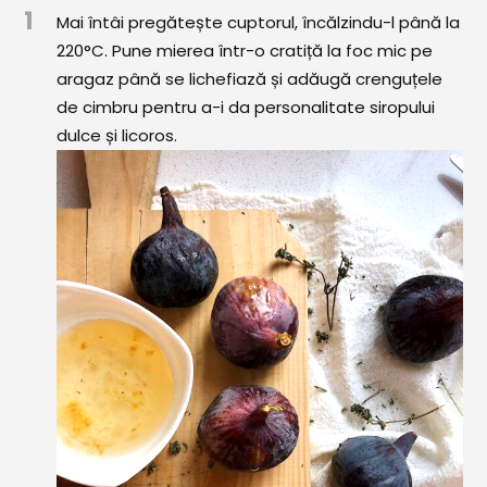
Comunitatea
1
Mai întâi pregătește cuptorul, încălzindu-l până la
iCooking
220°C. Pune mierea într-o cratiță la foc mic pe
aragaz până se lichefiază și adăugă crenguțele
Librărie
de cimbru pentru a-i da personalitate siropului
dulce și licoros.
Adaugă o rețetă
Cum adăugăm o rețetă
Regulament de postare
CONCURS