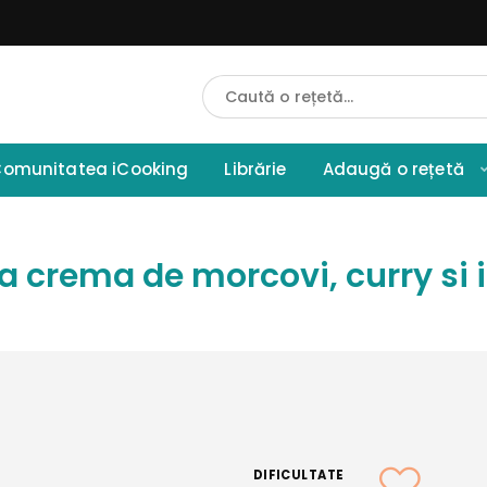
Cauta
Retete
omunitatea iCooking
Librărie
Adaugă o rețetă
 crema de morcovi, curry si 
DIFICULTATE