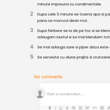
minute impreuna cu condimentele.
2
Dupa cele 5 minute se toarna apa si patr
pana ce morcovi devin moi.
3
Dupa fierbere se ia de pe foc si se bl
adaugam iaurtul si sa mai blenduim to
4
Se mai adauga sare si piper daca este 
5
Se serveste cu alune prajite si crutoane