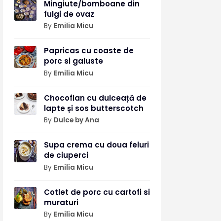
Mingiute/bomboane din
fulgi de ovaz
By
Emilia Micu
Papricas cu coaste de
porc si galuste
By
Emilia Micu
Chocoflan cu dulceață de
lapte și sos butterscotch
By
Dulce by Ana
Supa crema cu doua feluri
de ciuperci
By
Emilia Micu
Cotlet de porc cu cartofi si
muraturi
By
Emilia Micu