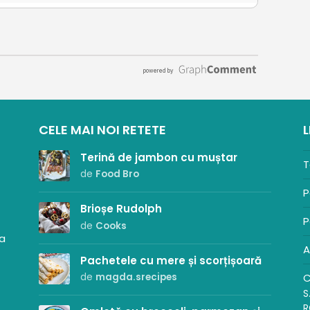
CELE MAI NOI RETETE
L
Terină de jambon cu muștar
T
de
Food Bro
P
Brioșe Rudolph
P
de
Cooks
sa
A
Pachetele cu mere și scorțișoară
C
de
magda.srecipes
S
R