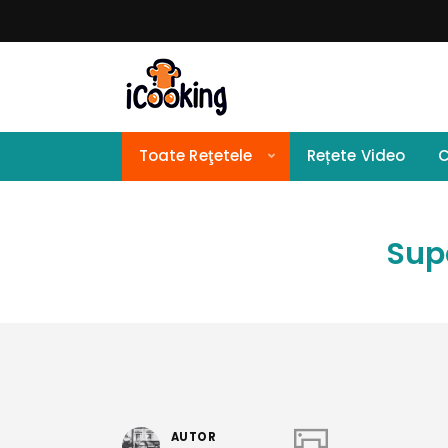
Toate Reţetele
Rețete Video
C
Supa
AUTOR