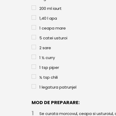
200
ml
iaurt
1,40
l
apa
1
ceapa mare
5
catei usturoi
2
sare
1 ½
curry
1
tsp
piper
½
tsp
chili
1
legatura patrunjel
MOD DE PREPARARE:
1
Se curata morcovul, ceapa si usturoiul,