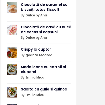
Ciocolată de caramel cu
biscuiți Lotus Biscoff
By
Dulce by Ana
Ciocolată de casă cu nucă
de cocos și căpșuni
By
Dulce by Ana
Crispy la cuptor
By
goanta teodora
Medalioane cu cartofi si
ciuperci
By
Emilia Micu
Salata cu gulie si quinoa
By
Emilia Micu