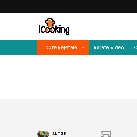
Toate Reţetele
Rețete Video
C
AUTOR