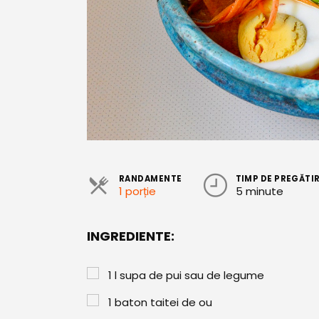
RANDAMENTE
TIMP DE PREGĂTI
1 porție
5 minute
INGREDIENTE:
1
l
supa de pui sau de legume
1
baton
taitei de ou