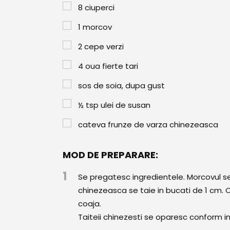
8
ciuperci
1
morcov
2
cepe verzi
4
oua fierte tari
sos de soia, dupa gust
½
tsp
ulei de susan
cateva frunze de varza chinezeasca
MOD DE PREPARARE:
1
Se pregatesc ingredientele. Morcovul se c
chinezeasca se taie in bucati de 1 cm.
coaja.
Taiteii chinezesti se oparesc conform in