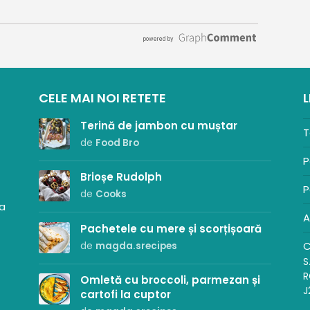
CELE MAI NOI RETETE
L
Terină de jambon cu muștar
T
de
Food Bro
P
Brioșe Rudolph
P
de
Cooks
sa
A
Pachetele cu mere și scorțișoară
C
de
magda.srecipes
S
R
Omletă cu broccoli, parmezan și
J
cartofi la cuptor