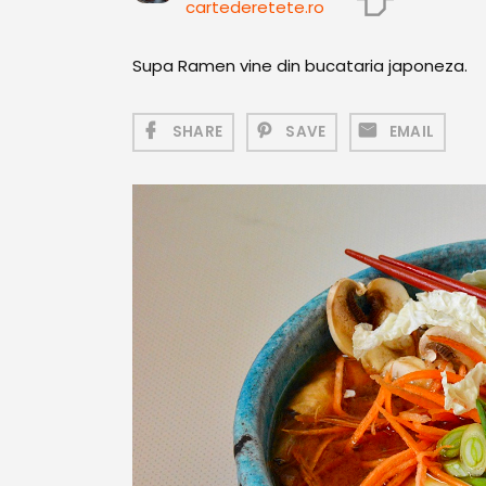
cartederetete.ro
Supa Ramen vine din bucataria japoneza.
SHARE
SAVE
EMAIL