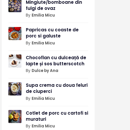
Mingiute/bomboane din
fulgi de ovaz
By
Emilia Micu
Papricas cu coaste de
porc si galuste
By
Emilia Micu
Chocoflan cu dulceață de
lapte și sos butterscotch
By
Dulce by Ana
Supa crema cu doua feluri
de ciuperci
By
Emilia Micu
Cotlet de porc cu cartofi si
muraturi
By
Emilia Micu