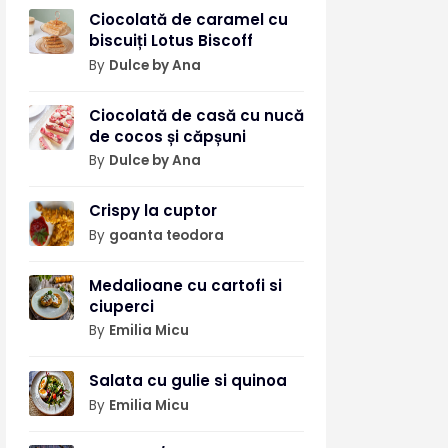
Ciocolată de caramel cu
biscuiți Lotus Biscoff
By
Dulce by Ana
Ciocolată de casă cu nucă
de cocos și căpșuni
By
Dulce by Ana
Crispy la cuptor
By
goanta teodora
Medalioane cu cartofi si
ciuperci
By
Emilia Micu
Salata cu gulie si quinoa
By
Emilia Micu