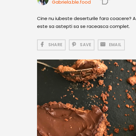
Gabriela.ble.food
Cine nu iubeste deserturile fara coacere? A
este sa astepti sa se raceasca complet.
SHARE
SAVE
EMAIL