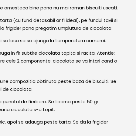
 se amesteca bine pana nu mai raman biscuiti uscati.
ta (cu fund detasabil ar fi ideal), pe fundul tavii si
a la frigider pana pregatim umplutura de ciocolata
i se lasa sa se ajunga la temperatura camerei.
ga in fir subtire ciocolata topita si racita. Atentie:
re cele 2 componente, ciocolata se va intari cand o
pune compozitia obtinuta peste baza de biscuiti. Se
l de ciocolata.
la punctul de fierbere. Se toarna peste 50 gr
ana ciocolata s-a topit.
c, apoi se adauga peste tarta. Se da la frigider