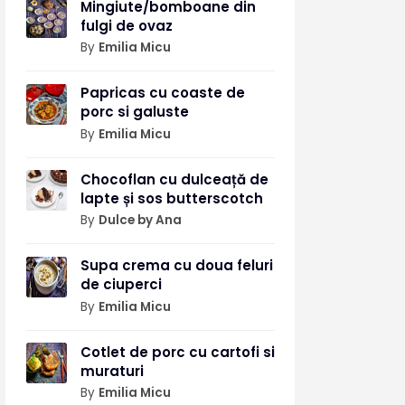
Mingiute/bomboane din
fulgi de ovaz
By
Emilia Micu
Papricas cu coaste de
porc si galuste
By
Emilia Micu
Chocoflan cu dulceață de
lapte și sos butterscotch
By
Dulce by Ana
Supa crema cu doua feluri
de ciuperci
By
Emilia Micu
Cotlet de porc cu cartofi si
muraturi
By
Emilia Micu