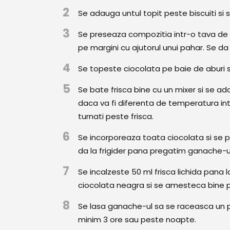
2
Se adauga untul topit peste biscuiti si
3
Se preseaza compozitia intr-o tava de tar
pe margini cu ajutorul unui pahar. Se d
4
Se topeste ciocolata pe baie de aburi s
5
Se bate frisca bine cu un mixer si se adau
daca va fi diferenta de temperatura int
turnati peste frisca.
6
Se incorporeaza toata ciocolata si se 
da la frigider pana pregatim ganache-u
7
Se incalzeste 50 ml frisca lichida pana 
ciocolata neagra si se amesteca bine p
8
Se lasa ganache-ul sa se raceasca un pi
minim 3 ore sau peste noapte.