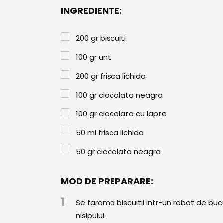
INGREDIENTE:
200
gr
biscuiti
100
gr
unt
200
gr
frisca lichida
100
gr
ciocolata neagra
100
gr
ciocolata cu lapte
50
ml
frisca lichida
50
gr
ciocolata neagra
MOD DE PREPARARE:
1
Se farama biscuitii intr-un robot de bu
nisipului.