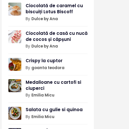
Ciocolată de caramel cu
biscuiți Lotus Biscoff
By
Dulce by Ana
Ciocolată de casă cu nucă
de cocos și căpșuni
By
Dulce by Ana
Crispy la cuptor
By
goanta teodora
Medalioane cu cartofi si
ciuperci
By
Emilia Micu
Salata cu gulie si quinoa
By
Emilia Micu