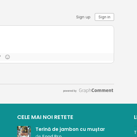
CELE MAI NOI RETETE
L
Terină de jambon cu muștar
T
de
Food Bro