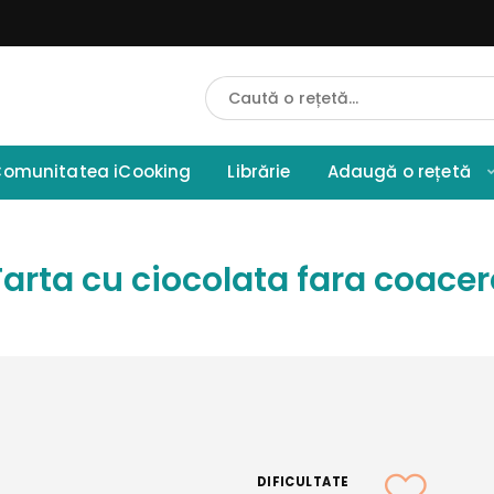
Cauta
Retete
omunitatea iCooking
Librărie
Adaugă o rețetă
Tarta cu ciocolata fara coacer
DIFICULTATE