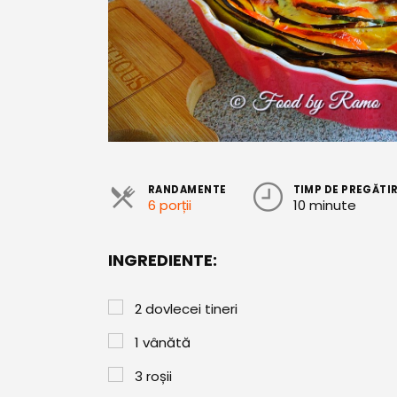
RANDAMENTE
TIMP DE PREGĂTI
6 porții
10 minute
INGREDIENTE:
2
dovlecei tineri
1
vânătă
3
roșii