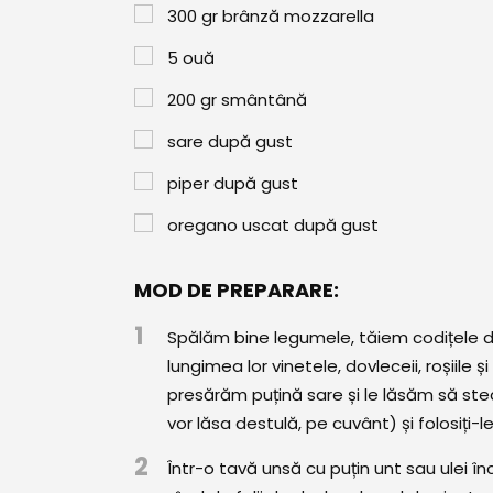
300
gr
brânză mozzarella
5
ouă
200
gr
smântână
sare după gust
piper după gust
oregano uscat după gust
MOD DE PREPARARE:
1
Spălăm bine legumele, tăiem codițele dov
lungimea lor vinetele, dovleceii, roșiile 
presărăm puțină sare și le lăsăm să ste
vor lăsa destulă, pe cuvânt) și folosiți
2
Într-o tavă unsă cu puțin unt sau ulei 