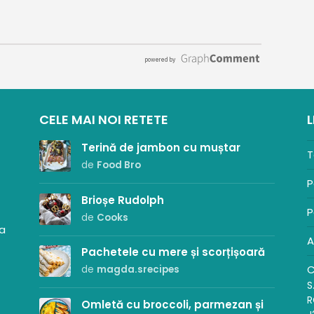
CELE MAI NOI RETETE
L
Terină de jambon cu muștar
T
de
Food Bro
P
Brioșe Rudolph
P
de
Cooks
sa
A
Pachetele cu mere și scorțișoară
C
de
magda.srecipes
S
R
Omletă cu broccoli, parmezan și