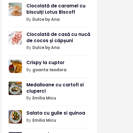
Ciocolată de caramel cu
biscuiți Lotus Biscoff
By
Dulce by Ana
Ciocolată de casă cu nucă
de cocos și căpșuni
By
Dulce by Ana
Crispy la cuptor
By
goanta teodora
Medalioane cu cartofi si
ciuperci
By
Emilia Micu
Salata cu gulie si quinoa
By
Emilia Micu