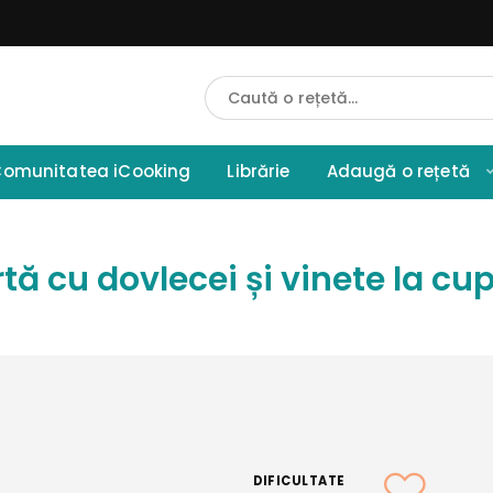
Cauta
Retete
omunitatea iCooking
Librărie
Adaugă o rețetă
tă cu dovlecei și vinete la cu
DIFICULTATE