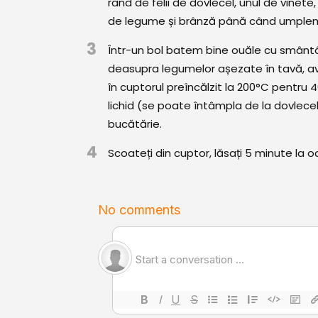
rând de felii de dovlecel, unul de vinete,
de legume și brânză până când umplem
3
Într-un bol batem bine ouăle cu smân
deasupra legumelor așezate în tavă, av
în cuptorul preîncălzit la 200°C pentru
lichid (se poate întâmpla de la dovlecel
bucătărie.
4
Scoateți din cuptor, lăsați 5 minute la odihn