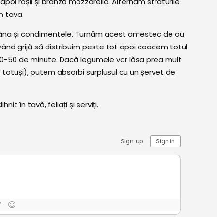
 apoi roșii și brânză mozzarella. Alternăm straturile
 tava.
tâna și condimentele. Turnăm acest amestec de ou
ând grijă să distribuim peste tot apoi coacem totul
 40-50 de minute. Dacă legumele vor lăsa prea mult
 totuși), putem absorbi surplusul cu un șervet de
it în tavă, feliați și serviți.