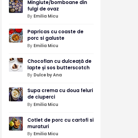
Mingiute/bomboane din
fulgi de ovaz
By
Emilia Micu
Papricas cu coaste de
porc si galuste
By
Emilia Micu
Chocoflan cu dulceață de
lapte și sos butterscotch
By
Dulce by Ana
Supa crema cu doua feluri
de ciuperci
By
Emilia Micu
Cotlet de porc cu cartofi si
muraturi
By
Emilia Micu