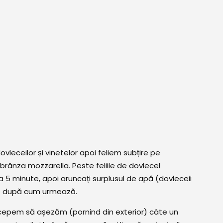
leceilor și vinetelor apoi feliem subțire pe
și brânza mozzarella. Peste feliile de dovlecel
a 5 minute, apoi aruncați surplusul de apă (dovleceii
-le după cum urmează.
începem să așezăm (pornind din exterior) câte un