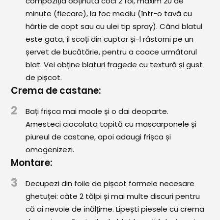
compoziția obținută coci 2 foi, maxim 20 de
minute (fiecare), la foc mediu (într-o tavă cu
hârtie de copt sau cu ulei tip spray). Când blatul
este gata, îl scoți din cuptor și-l răstorni pe un
șervet de bucătărie, pentru a coace următorul
blat. Vei obține blaturi fragede cu textură și gust
de pișcot.
Crema de castane:
2
Bați frișca mai moale și o dai deoparte.
Amesteci ciocolata topită cu mascarponele și
piureul de castane, apoi adaugi frișca și
omogenizezi.
Montare:
3
Decupezi din foile de pișcot formele necesare
ghetuței: câte 2 tălpi și mai multe discuri pentru
că ai nevoie de înălțime. Lipești piesele cu crema