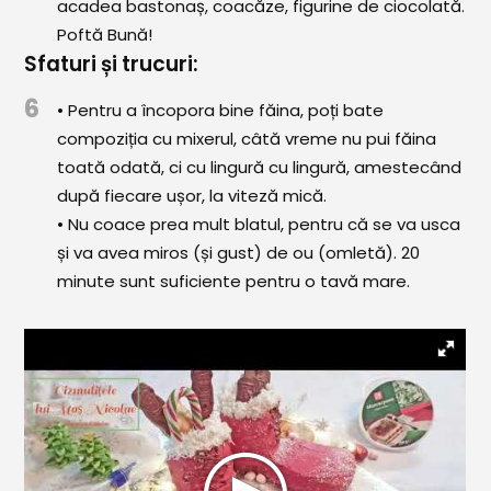
acadea bastonaș, coacăze, figurine de ciocolată.
Poftă Bună!
Sfaturi și trucuri:
6
• Pentru a încopora bine făina, poți bate
compoziția cu mixerul, câtă vreme nu pui făina
toată odată, ci cu lingură cu lingură, amestecând
după fiecare ușor, la viteză mică.
• Nu coace prea mult blatul, pentru că se va usca
și va avea miros (și gust) de ou (omletă). 20
minute sunt suficiente pentru o tavă mare.