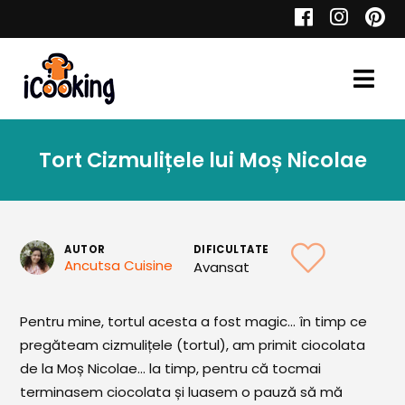
Cauta
Tort Cizmulițele lui Moș Nicolae
Retete
AUTOR
DIFICULTATE
Ancutsa Cuisine
Avansat
Toate Reţetele
Aperitive
Pentru mine, tortul acesta a fost magic… în timp ce
pregăteam cizmulițele (tortul), am primit ciocolata
Aperitive Calde
de la Moș Nicolae... la timp, pentru că tocmai
Aperitive Reci
terminasem ciocolata și luasem o pauză să mă