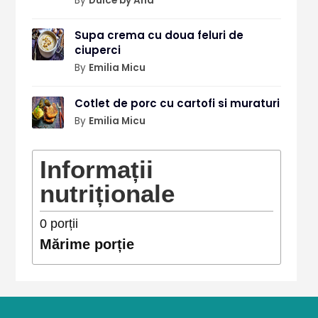
By
Dulce by Ana
Supa crema cu doua feluri de
ciuperci
By
Emilia Micu
Cotlet de porc cu cartofi si muraturi
By
Emilia Micu
Informații
nutriționale
0
porții
Mărime porție