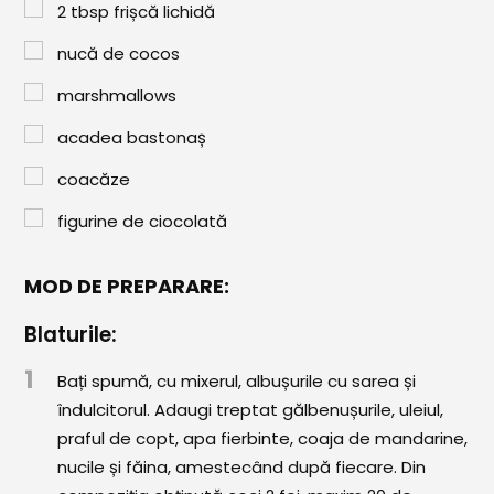
2
tbsp
frișcă lichidă
nucă de cocos
marshmallows
acadea bastonaș
coacăze
figurine de ciocolată
MOD DE PREPARARE:
Blaturile:
1
Bați spumă, cu mixerul, albușurile cu sarea și
îndulcitorul. Adaugi treptat gălbenușurile, uleiul,
praful de copt, apa fierbinte, coaja de mandarine,
nucile și făina, amestecând după fiecare. Din