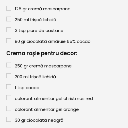
Comunitatea
125
gr
cremă mascarpone
iCooking
250
ml
frișcă lichidă
Librărie
3
tsp
piure de castane
Adaugă o rețetă
80
gr
ciocolată amăruie 65% cacao
Cum adăugăm o rețetă
Crema roșie pentru decor:
Regulament de postare
250
gr
cremă mascarpone
CONCURS
200
ml
frișcă lichidă
1
tsp
cacao
colorant alimentar gel christmas red
colorant alimentar gel orange
30
gr
ciocolată neagră