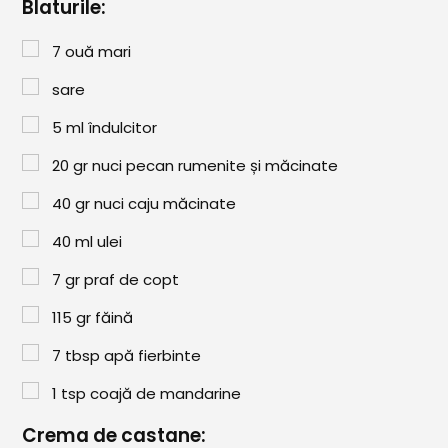
Paste & Risotto
Blaturile:
Patiserie
7
ouă mari
Aluaturi Dulci
sare
Aluaturi Sărate
5
ml
îndulcitor
Pizza
20
gr
nuci pecan rumenite și măcinate
Rețete cu Carne
40
gr
nuci caju măcinate
40
ml
ulei
Rețete Vegetariene
7
gr
praf de copt
Salate
115
gr
făină
Sandwichuri și Wraps
7
tbsp
apă fierbinte
Supe și Ciorbe
1
tsp
coajă de mandarine
Rețete Video
Crema de castane: