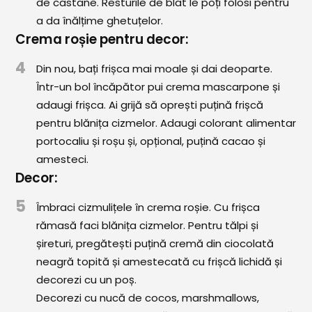
de castane. Resturile de blat le poți folosi pentru
a da înălțime ghetuțelor.
Crema roșie pentru decor:
4
Din nou, bați frișca mai moale și dai deoparte.
Într-un bol încăpător pui crema mascarpone și
adaugi frișca. Ai grijă să oprești puțină frișcă
pentru blănița cizmelor. Adaugi colorant alimentar
portocaliu și roșu și, opțional, puțină cacao și
amesteci.
Decor:
5
Îmbraci cizmulițele în crema roșie. Cu frișca
rămasă faci blănița cizmelor. Pentru tălpi și
șireturi, pregătești puțină cremă din ciocolată
neagră topită și amestecată cu frișcă lichidă și
decorezi cu un poș.
Decorezi cu nucă de cocos, marshmallows,