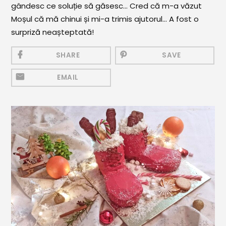
gândesc ce soluție să găsesc... Cred că m-a văzut
Mezeluri
Moșul că mă chinui și mi-a trimis ajutorul... A fost o
Ronțăieli
surpriză neașteptată!
Băuturi
SHARE
SAVE
Băuturi calde
EMAIL
Băuturi reci
Cocktail-uri
Smoothies
Ceva Dulce
Biscuiți, Bomboane și
Fursecuri
Brioșe și Checuri
Budinci, Jeleuri și Sufleuri
Cheesecake