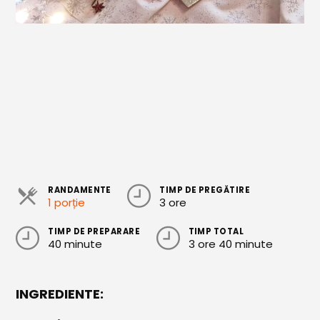
Cozonaci
Deserturi Sănătoase
Plăcinte, Tarte și Rulade
Prăjituri
Torturi
Conserve
Dulceață / Gem
RANDAMENTE
TIMP DE PREGĂTIRE
1 porție
3 ore
Sirop / Compot
TIMP DE PREPARARE
TIMP TOTAL
Sosuri și Condimente
40 minute
3 ore 40 minute
Garnituri
INGREDIENTE:
Pâine