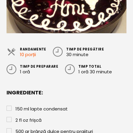
Cozonaci
Deserturi Sănătoase
Plăcinte, Tarte și Rulade
Prăjituri
RANDAMENTE
TIMP DE PREGĂTIRE
Torturi
10 porții
30 minute
Conserve
TIMP DE PREPARARE
TIMP TOTAL
1 oră
1 oră 30 minute
Dulceață / Gem
Sirop / Compot
INGREDIENTE:
Sosuri și Condimente
150
ml
lapte condensat
Garnituri
2
fl oz
frișcă
Pâine
500
gr
brânză dulce pentru prajituri