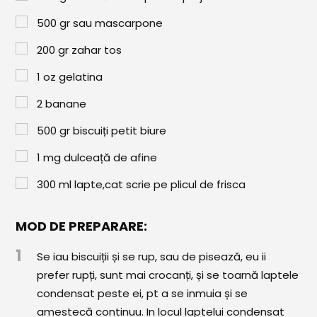
Paste & Risotto
500
gr
sau mascarpone
Patiserie
200
gr
zahar tos
Aluaturi Dulci
1
oz
gelatina
Aluaturi Sărate
2
banane
Pizza
500
gr
biscuiți petit biure
Rețete cu Carne
1
mg
dulceață de afine
Rețete Vegetariene
300
ml
lapte,cat scrie pe plicul de frisca
Salate
MOD DE PREPARARE:
Sandwichuri și Wraps
1
Se iau biscuiții și se rup, sau de pisează, eu ii
Supe și Ciorbe
prefer rupți, sunt mai crocanți, și se toarnă laptele
Rețete Video
condensat peste ei, pt a se inmuia și se
amestecă continuu. In locul laptelui condensat