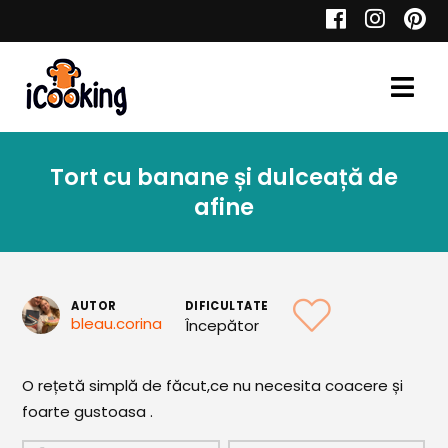
Cauta
Tort cu banane și dulceață de
Retete
afine
Toate Reţetele
AUTOR
DIFICULTATE
bleau.corina
Începător
Aperitive
O rețetă simplă de făcut,ce nu necesita coacere și
Aperitive Calde
foarte gustoasa .
Aperitive Reci