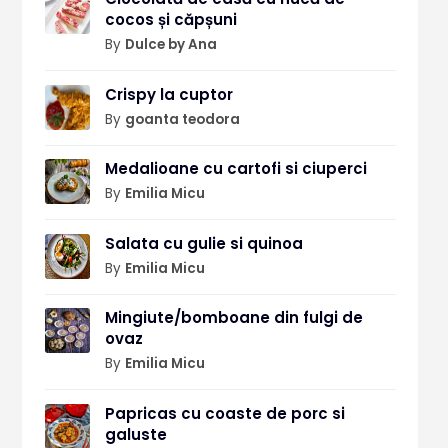
cocos și căpșuni
By
Dulce by Ana
Crispy la cuptor
By
goanta teodora
Medalioane cu cartofi si ciuperci
By
Emilia Micu
Salata cu gulie si quinoa
By
Emilia Micu
Mingiute/bomboane din fulgi de
ovaz
By
Emilia Micu
Papricas cu coaste de porc si
galuste