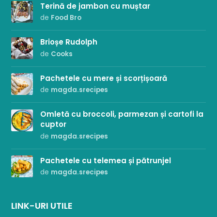
Terină de jambon cu muștar
de
Food Bro
Brioșe Rudolph
de
Cooks
Pachetele cu mere și scorțișoară
de
magda.srecipes
Omletă cu broccoli, parmezan și cartofi la
cuptor
de
magda.srecipes
Pachetele cu telemea și pătrunjel
de
magda.srecipes
LINK-URI UTILE