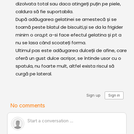
dizolvata total sau daca atingeți puțin pe piele,
caldura să fie suportabila.
După adăugarea gelatinei se amestecă și se
toarnă peste blatul de biscuiti,și se da la frigider
minim o ora,pt a-si face efectul gelatina și pt a
nu se lasa când scoateți forma.
Ultimul pas este adăugarea dulceții de afine, care
oferă un gust dulce acrișor, se întinde usor cu o
spatula, nu foarte mult, altfel exista riscul să
curgă pe lateral.