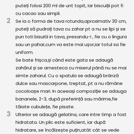
Comunitatea
puteți folosi 200 ml de unt topit, iar biscuiții pot fi
iCooking
cu cacao sau simpli.
2
Se ia o forma de tava rotunda,aproximativ 30 cm,
Librărie
puteți să pudrați tava cu zahar pt a nu se lipi și se
pun toti bisuitii in tava, presandu-i , fie cu o lingura
Adaugă o rețetă
sau un pahar,cum va este mai ușor,iar totul sa fie
uniform.
Cum adăugăm o rețetă
Se bate frișca,și când este gata se adaugă
Regulament de postare
zahărul și se amesteca cu mixerul până nu se mai
simte zaharul. Cu o spatula se adaugă brânză
CONCURS
dulce sau mascarpone, treptat, pt a nu rămâne
cocoloașe mari. In aceeași compoziție se adauga
bananele, 2-3, după preferință sau mărime,fie
tăiate cubulețe, fie pisate.
3
Ulterior se adaugă gelatina, care intre timp a fost
hidratata. Un plic este suficient, iar după
hidratare, se încălzește puțin,atât cât se vede