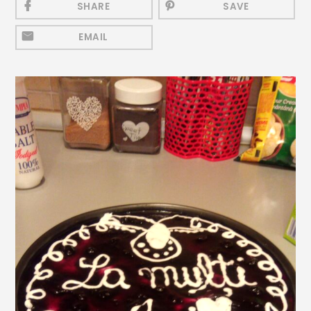
SHARE
SAVE
Mezeluri
Ronțăieli
EMAIL
Băuturi
Băuturi calde
Băuturi reci
Cocktail-uri
Smoothies
Ceva Dulce
Biscuiți, Bomboane și
Fursecuri
Brioșe și Checuri
Budinci, Jeleuri și Sufleuri
Cheesecake