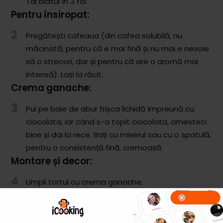
Tai blatul în 3 foi.
Pentru însiropat:
2
Pregătești cafeaua (din cafea solubilă, nu
măcinată, pentru că e mai fină și nu mai e nevoie
să o strecori, dar și pentru că are o aromă mai
intensă). Lași la răcit.
Crema ganache:
3
Pui pe baie de abur frișca lichidă împreună cu
ciocolata, iar când s-a topit ciocolata, amesteci
bine și dai la rece. Bați cu mixerul sau cu o spatulă,
pentru o consistență fină, cremoasă.
Montare și decor:
4
Umpli tortul cu crema ganache.
Pentru decor, pregătești o cremă albă: bați cu
mixerul frișca lichidă, mai moale, adaugi
mascarponele și mai amesteci până capătă o