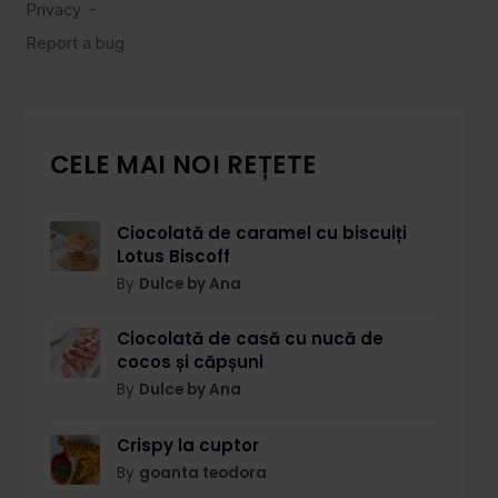
CELE MAI NOI REȚETE
Ciocolată de caramel cu biscuiți
Lotus Biscoff
By
Dulce by Ana
Ciocolată de casă cu nucă de
cocos și căpșuni
By
Dulce by Ana
Crispy la cuptor
By
goanta teodora