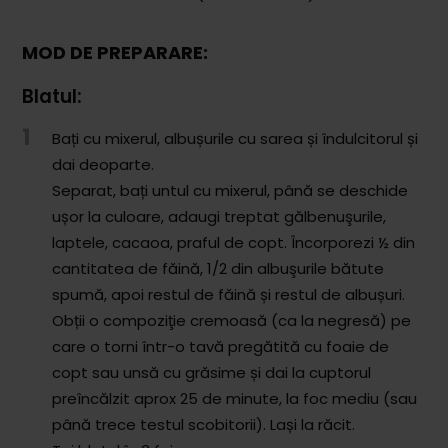
MOD DE PREPARARE:
Blatul:
1
Bați cu mixerul, albușurile cu sarea și îndulcitorul și
dai deoparte.
Separat, bați untul cu mixerul, până se deschide
ușor la culoare, adaugi treptat gălbenuşurile,
laptele, cacaoa, praful de copt. Încorporezi ½ din
cantitatea de făină, 1/2 din albuşurile bătute
spumă, apoi restul de făină și restul de albușuri.
Obții o compoziţie cremoasă (ca la negresă) pe
care o torni într-o tavă pregătită cu foaie de
copt sau unsă cu grăsime și dai la cuptorul
preîncălzit aprox 25 de minute, la foc mediu (sau
până trece testul scobitorii). Lași la răcit.