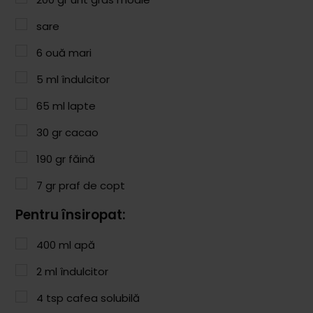
Paste & Risotto
sare
Patiserie
6
ouă mari
Aluaturi Dulci
5
ml
îndulcitor
Aluaturi Sărate
65
ml
lapte
Pizza
30
gr
cacao
Rețete cu Carne
190
gr
făină
Rețete Vegetariene
7
gr
praf de copt
Salate
Pentru însiropat:
Sandwichuri și Wraps
400
ml
apă
Supe și Ciorbe
2
ml
îndulcitor
Rețete Video
4
tsp
cafea solubilă