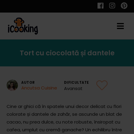
Cauta
Tort cu ciocolată și dantele
Retete
AUTOR
DIFICULTATE
Ancutsa Cuisine
Avansat
Toate Reţetele
Aperitive
Cine ar ghici că în spatele unui decor delicat cu flori
colorate și dantele de zahăr, se ascunde un blat de
Aperitive Calde
cacao, nu prea dulce, cu note robuste, însiropat cu
Aperitive Reci
cafea, umplut cu cremă ganache? Un echilibru între