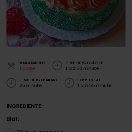
Cozonaci
Deserturi Sănătoase
Plăcinte, Tarte și Rulade
Prăjituri
Torturi
RANDAMENTE
TIMP DE PREGĂTIRE
Conserve
1 porție
1 oră 30 minute
Dulceață / Gem
TIMP DE PREPARARE
TIMP TOTAL
25 minute
1 oră 55 minute
Sirop / Compot
Sosuri și Condimente
INGREDIENTE:
Garnituri
Blat:
Pâine
200
gr
unt gras moale