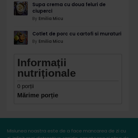
Supa crema cu doua feluri de
ciuperci
By
Emilia Micu
Cotlet de porc cu cartofi si muraturi
By
Emilia Micu
Informații
nutriționale
0
porții
Mărime porție
Misiunea noastra este de a face mancarea de zi cu