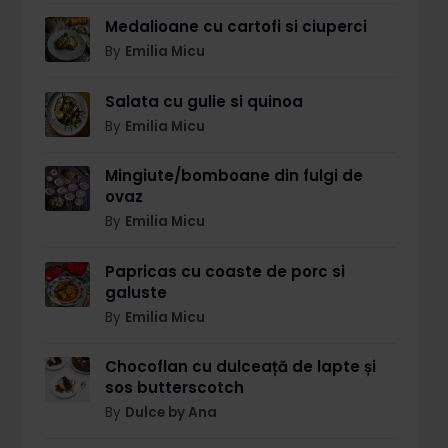
Medalioane cu cartofi si ciuperci
By
Emilia Micu
Salata cu gulie si quinoa
By
Emilia Micu
Mingiute/bomboane din fulgi de
ovaz
By
Emilia Micu
Papricas cu coaste de porc si
galuste
By
Emilia Micu
Chocoflan cu dulceață de lapte și
sos butterscotch
By
Dulce by Ana