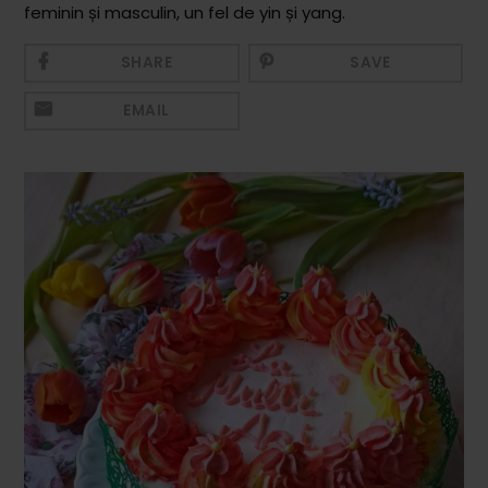
feminin și masculin, un fel de yin și yang.
Mezeluri
Ronțăieli
SHARE
SAVE
Băuturi
EMAIL
Băuturi calde
Băuturi reci
Cocktail-uri
Smoothies
Ceva Dulce
Biscuiți, Bomboane și
Fursecuri
Brioșe și Checuri
Budinci, Jeleuri și Sufleuri
Cheesecake