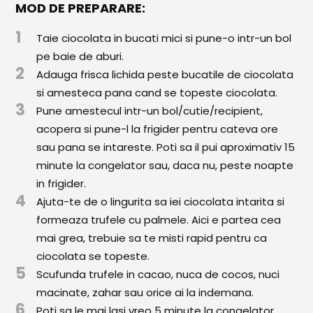
Paste & Risotto
MOD DE PREPARARE:
Patiserie
1
Taie ciocolata in bucati mici si pune-o intr-un bol
pe baie de aburi.
Aluaturi Dulci
2
Adauga frisca lichida peste bucatile de ciocolata
Aluaturi Sărate
si amesteca pana cand se topeste ciocolata.
3
Pune amestecul intr-un bol/cutie/recipient,
Pizza
acopera si pune-l la frigider pentru cateva ore
Rețete cu Carne
sau pana se intareste. Poti sa il pui aproximativ 15
minute la congelator sau, daca nu, peste noapte
Rețete Vegetariene
in frigider.
4
Salate
Ajuta-te de o lingurita sa iei ciocolata intarita si
formeaza trufele cu palmele. Aici e partea cea
Sandwichuri și Wraps
mai grea, trebuie sa te misti rapid pentru ca
ciocolata se topeste.
Supe și Ciorbe
5
Scufunda trufele in cacao, nuca de cocos, nuci
Rețete Video
macinate, zahar sau orice ai la indemana.
6
Poti sa le mai lasi vreo 5 minute la congelator