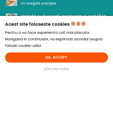
de
magda.srecipes
Omletă cu broccoli, parmezan și cartofi la
cuptor
Acest site foloseste cookies
de
magda.srecipes
Pentru a va face experienta cat mai placuta.
Navigand in continuare, va exprimati acordul asupra
Pachetele cu telemea și pătrunjel
folosiri cookie-urilor.
de
magda.srecipes
DA, ACCEPT
LINK-URI UTILE
Afla mai multe
Termeni si conditii
Politica de utilizare cookie-uri
Politica de confidentialitate
ANPC