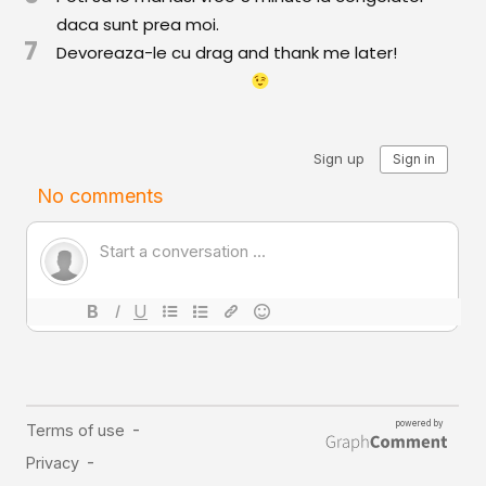
Comunitatea
daca sunt prea moi.
iCooking
7
Devoreaza-le cu drag and thank me later!
Librărie
Adaugă o rețetă
Cum adăugăm o rețetă
Regulament de postare
CONCURS