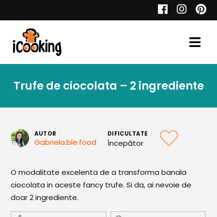
Cauta
Trufe de ciocolata – 2 ingrediente
Retete
AUTOR
DIFICULTATE
Gabriela.ble.food
Începător
Toate Reţetele
Aperitive
O modalitate excelenta de a transforma banala
ciocolata in aceste fancy trufe. Si da, ai nevoie de
Aperitive Calde
doar 2 ingrediente.
Aperitive Reci