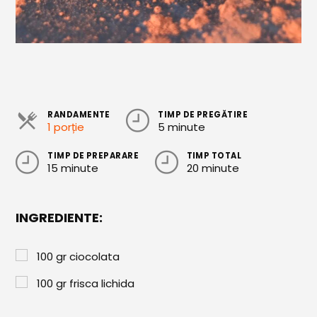
Cozonaci
Deserturi Sănătoase
Plăcinte, Tarte și Rulade
Prăjituri
RANDAMENTE
TIMP DE PREGĂTIRE
1 porție
5 minute
Torturi
Conserve
TIMP DE PREPARARE
TIMP TOTAL
15 minute
20 minute
Dulceață / Gem
Sirop / Compot
INGREDIENTE:
Sosuri și Condimente
100
gr
ciocolata
Garnituri
100
gr
frisca lichida
Pâine