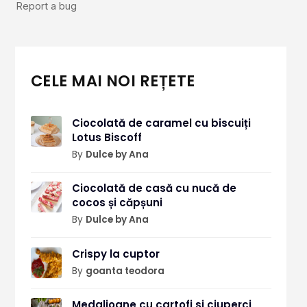
CELE MAI NOI REȚETE
Ciocolată de caramel cu biscuiți
Lotus Biscoff
By
Dulce by Ana
Ciocolată de casă cu nucă de
cocos și căpșuni
By
Dulce by Ana
Crispy la cuptor
By
goanta teodora
Medalioane cu cartofi si ciuperci