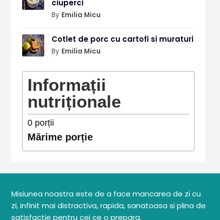
ciuperci
By
Emilia Micu
Cotlet de porc cu cartofi si muraturi
By
Emilia Micu
Informații
nutriționale
0
porții
Mărime porție
Misiunea noastra este de a face mancarea de zi cu
zi, infinit mai distractiva, rapida, sanatoasa si plina de
satisfactie pentru cei ce o prepara.