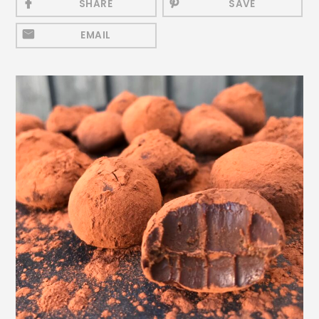
SHARE
SAVE
Mezeluri
EMAIL
Ronțăieli
Băuturi
Băuturi calde
Băuturi reci
Cocktail-uri
Smoothies
Ceva Dulce
Biscuiți, Bomboane și
Fursecuri
Brioșe și Checuri
Budinci, Jeleuri și Sufleuri
Cheesecake