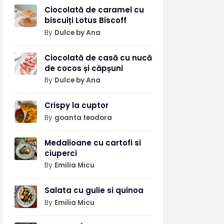
Ciocolată de caramel cu
biscuiți Lotus Biscoff
By
Dulce by Ana
Ciocolată de casă cu nucă
de cocos și căpșuni
By
Dulce by Ana
Crispy la cuptor
By
goanta teodora
Medalioane cu cartofi si
ciuperci
By
Emilia Micu
Salata cu gulie si quinoa
By
Emilia Micu