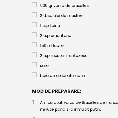
500
gr
varza de bruxelles
2
tbsp
ulei de masline
1
tsp
faina
2
tsp
smantana
150
ml
lapte
2
tsp
mustar frantuzesc
sare
boia de ardei afumata
MOD DE PREPARARE:
1
Am curatat varza de Bruxelles de frunzul
minute pana s-a inmuiat putin.