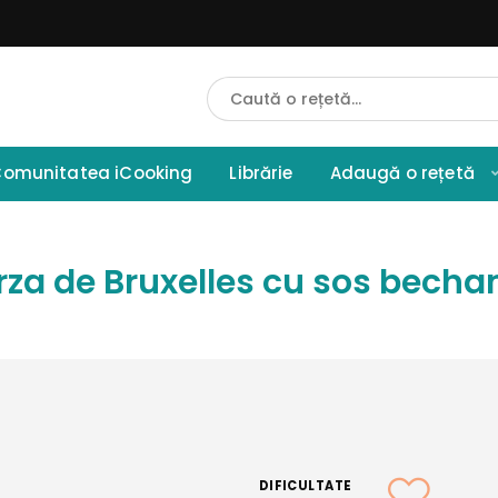
Cauta
Retete
omunitatea iCooking
Librărie
Adaugă o rețetă
rza de Bruxelles cu sos becha
DIFICULTATE