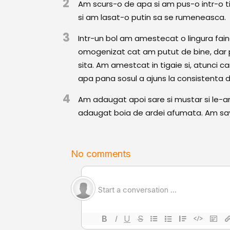
2
Am scurs-o de apa si am pus-o intr-o t
si am lasat-o putin sa se rumeneasca.
3
Intr-un bol am amestecat o lingura fain
omogenizat cat am putut de bine, dar 
sita. Am amestcat in tigaie si, atunci 
apa pana sosul a ajuns la consistenta d
4
Am adaugat apoi sare si mustar si le-
adaugat boia de ardei afumata. Am savu