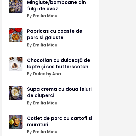
Mingiute/bomboane din
fulgi de ovaz
By
Emilia Micu
Papricas cu coaste de
porc si galuste
By
Emilia Micu
Chocoflan cu dulceață de
lapte și sos butterscotch
By
Dulce by Ana
Supa crema cu doua feluri
de ciuperci
By
Emilia Micu
Cotlet de porc cu cartofi si
muraturi
By
Emilia Micu