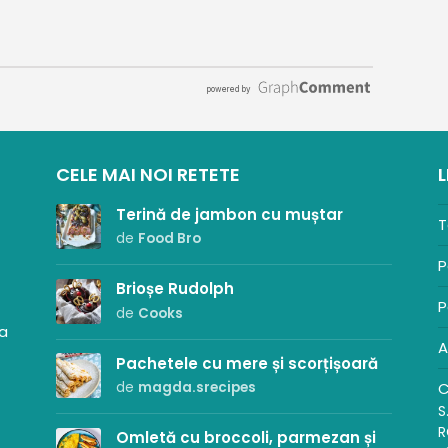
CELE MAI NOI RETETE
L
Terină de jambon cu muștar
T
de
Food Bro
P
Brioșe Rudolph
P
de
Cooks
sa
A
Pachetele cu mere și scorțișoară
C
de
magda.srecipes
S
R
Omletă cu broccoli, parmezan și