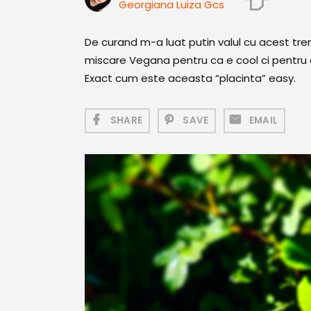
Georgiana Luiza Gcs
De curand m-a luat putin valul cu acest tr
miscare Vegana pentru ca e cool ci pentru
Exact cum este aceasta “placinta” easy.
SHARE
SAVE
EMAIL