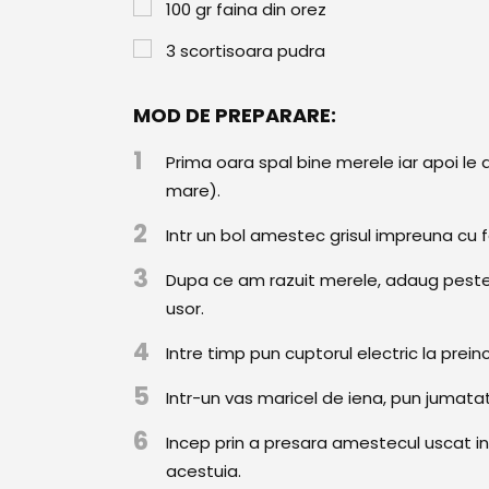
100
gr
faina din orez
3
scortisoara pudra
MOD DE PREPARARE:
1
Prima oara spal bine merele iar apoi le
mare).
2
Intr un bol amestec grisul impreuna cu fa
3
Dupa ce am razuit merele, adaug peste 
usor.
4
Intre timp pun cuptorul electric la preinc
5
Intr-un vas maricel de iena, pun jumatate
6
Incep prin a presara amestecul uscat i
acestuia.