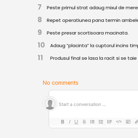
7
Peste primul strat adaug mixul de mere
8
Repet operatiunea pana termin ambele c
9
Peste presar scortisoara macinata.
10
Adaug “placinta” la cuptorul incins tim
11
Produsul final se lasa la racit si se t