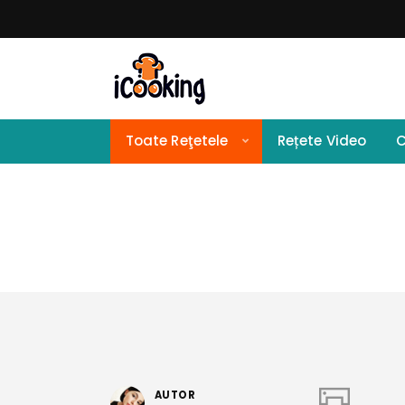
Toate Reţetele
Rețete Video
C
AUTOR