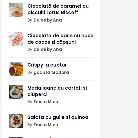
Ciocolată de caramel cu
biscuiți Lotus Biscoff
By
Dulce by Ana
Ciocolată de casă cu nucă
de cocos și căpșuni
By
Dulce by Ana
Crispy la cuptor
By
goanta teodora
Medalioane cu cartofi si
ciuperci
By
Emilia Micu
Salata cu gulie si quinoa
By
Emilia Micu