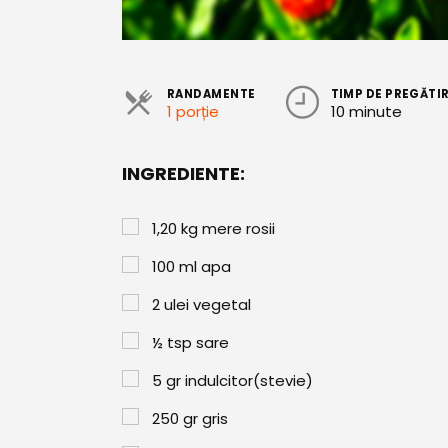
RANDAMENTE
TIMP DE PREGĂTI
1 porție
10 minute
INGREDIENTE:
1,20
kg
mere rosii
100
ml
apa
2
ulei vegetal
½
tsp
sare
5
gr
indulcitor(stevie)
250
gr
gris