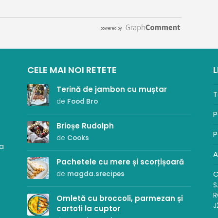
CELE MAI NOI RETETE
L
Terină de jambon cu muștar
T
de
Food Bro
P
Brioșe Rudolph
P
de
Cooks
sa
A
Pachetele cu mere și scorțișoară
C
de
magda.srecipes
S
R
Omletă cu broccoli, parmezan și
J
cartofi la cuptor