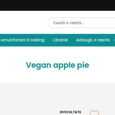
Cauta
Retete
omunitatea iCooking
Librărie
Adaugă o rețetă
Vegan apple pie
DIFICULTATE