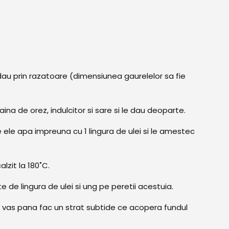
 dau prin razatoare (dimensiunea gaurelelor sa fie
ina de orez, indulcitor si sare si le dau deoparte.
ele apa impreuna cu 1 lingura de ulei si le amestec
alzit la 180˚C.
 de lingura de ulei si ung pe peretii acestuia.
n vas pana fac un strat subtide ce acopera fundul