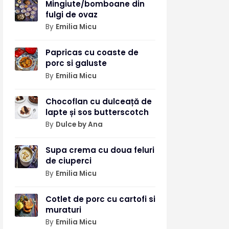
Mingiute/bomboane din
fulgi de ovaz
By
Emilia Micu
Papricas cu coaste de
porc si galuste
By
Emilia Micu
Chocoflan cu dulceață de
lapte și sos butterscotch
By
Dulce by Ana
Supa crema cu doua feluri
de ciuperci
By
Emilia Micu
Cotlet de porc cu cartofi si
muraturi
By
Emilia Micu