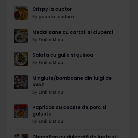
Crispy la cuptor
By
goanta teodora
Medalioane cu cartofi si ciuperci
By
Emilia Micu
Salata cu gulie si quinoa
By
Emilia Micu
Mingiute/bomboane din fulgi de
ovaz
By
Emilia Micu
Papricas cu coaste de porc si
galuste
By
Emilia Micu
Chocoflan cu dulceață de lapte și