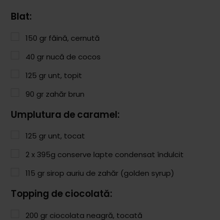
Paste & Risotto
Blat:
Patiserie
150
gr
făină, cernută
Aluaturi Dulci
40
gr
nucă de cocos
Aluaturi Sărate
125
gr
unt, topit
Pizza
90
gr
zahăr brun
Rețete cu Carne
Umplutura de caramel:
Rețete Vegetariene
125
gr
unt, tocat
Salate
2 x 395g conserve lapte condensat îndulcit
Sandwichuri și Wraps
115
gr
sirop auriu de zahăr (golden syrup)
Supe și Ciorbe
Topping de ciocolată:
Rețete Video
200
gr
ciocolata neagră, tocată