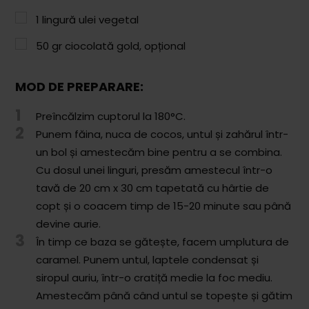
Comunitatea
1
lingură ulei vegetal
iCooking
50
gr
ciocolată gold, opțional
Librărie
MOD DE PREPARARE:
Adaugă o rețetă
1
Preîncălzim cuptorul la 180°C.
Cum adăugăm o rețetă
2
Punem făina, nuca de cocos, untul și zahărul într-
un bol și amestecăm bine pentru a se combina.
Regulament de postare
Cu dosul unei linguri, presăm amestecul într-o
CONCURS
tavă de 20 cm x 30 cm tapetată cu hârtie de
copt și o coacem timp de 15-20 minute sau până
devine aurie.
3
În timp ce baza se gătește, facem umplutura de
caramel. Punem untul, laptele condensat și
siropul auriu, într-o cratiță medie la foc mediu.
Amestecăm până când untul se topește și gătim