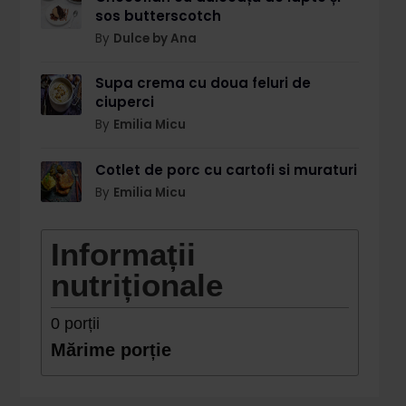
sos butterscotch
By
Dulce by Ana
Supa crema cu doua feluri de
ciuperci
By
Emilia Micu
Cotlet de porc cu cartofi si muraturi
By
Emilia Micu
Informații
nutriționale
0
porții
Mărime porție