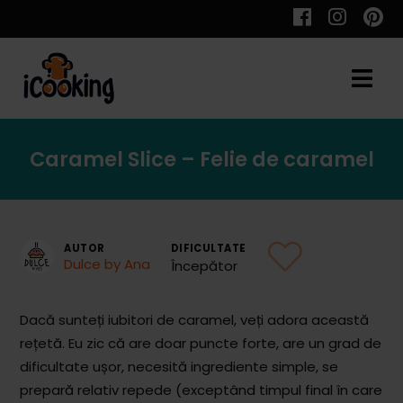
Cauta
Caramel Slice – Felie de caramel
Retete
AUTOR
DIFICULTATE
Dulce by Ana
Începător
Toate Reţetele
Aperitive
Dacă sunteți iubitori de caramel, veți adora această
rețetă. Eu zic că are doar puncte forte, are un grad de
Aperitive Calde
dificultate ușor, necesită ingrediente simple, se
Aperitive Reci
prepară relativ repede (exceptând timpul final în care