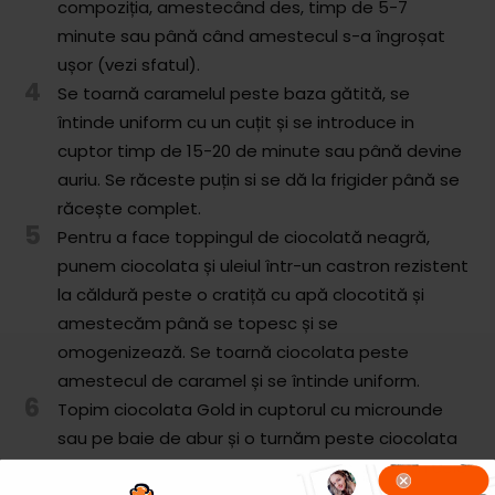
compoziția, amestecând des, timp de 5-7
minute sau până când amestecul s-a îngroșat
ușor (vezi sfatul).
4
Se toarnă caramelul peste baza gătită, se
întinde uniform cu un cuțit și se introduce in
cuptor timp de 15-20 de minute sau până devine
auriu. Se răceste puțin si se dă la frigider până se
răcește complet.
5
Pentru a face toppingul de ciocolată neagră,
punem ciocolata și uleiul într-un castron rezistent
la căldură peste o cratiță cu apă clocotită și
amestecăm până se topesc și se
omogenizează. Se toarnă ciocolata peste
amestecul de caramel și se întinde uniform.
6
Topim ciocolata Gold in cuptorul cu microunde
sau pe baie de abur și o turnăm peste ciocolata
neagră. Cu ajutorul unei scobitori marmorăm cele