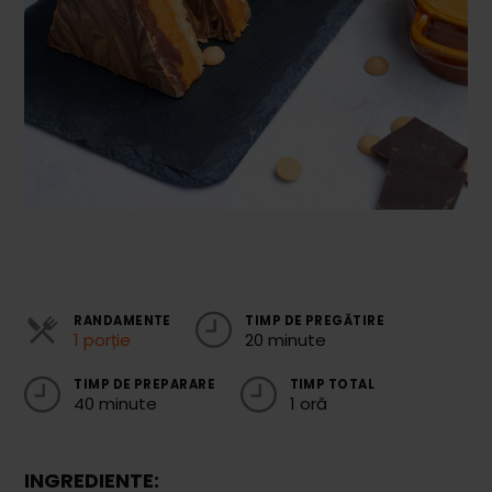
Cozonaci
Deserturi Sănătoase
Plăcinte, Tarte și Rulade
Prăjituri
Torturi
Conserve
Dulceață / Gem
RANDAMENTE
TIMP DE PREGĂTIRE
Sirop / Compot
1 porție
20 minute
Sosuri și Condimente
TIMP DE PREPARARE
TIMP TOTAL
40 minute
1 oră
Garnituri
Pâine
INGREDIENTE: