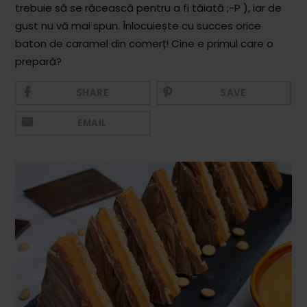
trebuie să se răcească pentru a fi tăiată ;-P ), iar de
Mezeluri
gust nu vă mai spun. Înlocuiește cu succes orice
Ronțăieli
baton de caramel din comerț! Cine e primul care o
Băuturi
prepară?
Băuturi calde
SHARE
SAVE
Băuturi reci
EMAIL
Cocktail-uri
Smoothies
Ceva Dulce
Biscuiți, Bomboane și
Fursecuri
Brioșe și Checuri
Budinci, Jeleuri și Sufleuri
Cheesecake