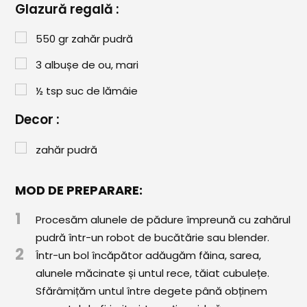
Glazură regală :
Comunitatea
iCooking
550
gr
zahăr pudră
Librărie
3
albușe de ou, mari
½
tsp
suc de lămâie
Adaugă o rețetă
Decor :
Cum adăugăm o rețetă
zahăr pudră
Regulament de postare
CONCURS
MOD DE PREPARARE:
1
Procesăm alunele de pădure împreună cu zahărul
pudră într-un robot de bucătărie sau blender.
2
Într-un bol încăpător adăugăm făina, sarea,
alunele măcinate și untul rece, tăiat cubulețe.
Sfărâmițăm untul între degete până obținem