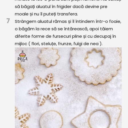
să băgați aluatul în frigider dacă devine pre
moale și nu îl puteți transfera.
7
Strângem aluatul rămas și îl întindem într-o foaie,
o băgăm la rece să se întărească, apoi tăiem
diferite forme de fursecuri pline și cu decupaj în
mijloc ( flori, steluțe, frunze, fulgi de nea ).