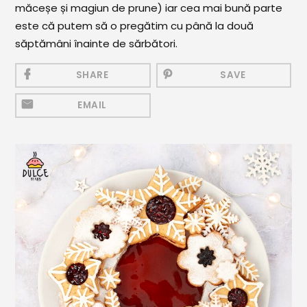
măceșe și magiun de prune) iar cea mai bună parte
Mezeluri
este că putem să o pregătim cu până la două
Ronțăieli
săptămâni înainte de sărbători.
Băuturi
SHARE
SAVE
Băuturi calde
EMAIL
Băuturi reci
Cocktail-uri
Smoothies
Ceva Dulce
Biscuiți, Bomboane și
Fursecuri
Brioșe și Checuri
Budinci, Jeleuri și Sufleuri
Cheesecake