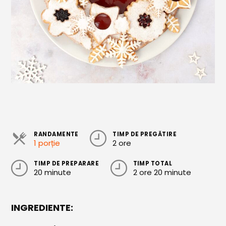
Cozonaci
Deserturi Sănătoase
Plăcinte, Tarte și Rulade
Prăjituri
Torturi
Conserve
Dulceață / Gem
RANDAMENTE
TIMP DE PREGĂTIRE
1 porție
2 ore
Sirop / Compot
TIMP DE PREPARARE
TIMP TOTAL
Sosuri și Condimente
20 minute
2 ore 20 minute
Garnituri
INGREDIENTE:
Pâine