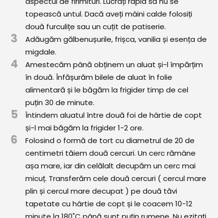
aspectul de firimituri. Lucrați rapid să nu se
topească untul. Dacă aveți mâini calde folosiți
două furculițe sau un cuțit de patiserie.
3
Adăugăm gălbenușurile, frișca, vanilia și esența de
migdale.
4
Amestecăm până obținem un aluat și-l împărțim
în două. Înfășurăm bilele de aluat în folie
alimentară și le băgăm la frigider timp de cel
puțin 30 de minute.
5
Întindem aluatul între două foi de hârtie de copt
și-l mai băgăm la frigider 1-2 ore.
6
Folosind o formă de tort cu diametrul de 20 de
centimetri tăiem două cercuri. Un cerc rămâne
așa mare, iar din celălalt decupăm un cerc mai
micuț. Transferăm cele două cercuri ( cercul mare
plin și cercul mare decupat ) pe două tăvi
tapetate cu hârtie de copt și le coacem 10-12
minute la 180˚C până sunt puțin rumene. Nu ezitați