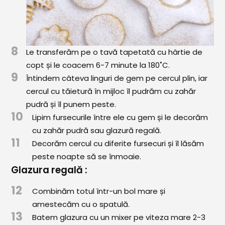
8
Le transferăm pe o tavă tapetată cu hârtie de
copt și le coacem 6-7 minute la 180˚C.
9
Întindem câteva linguri de gem pe cercul plin, iar
cercul cu tăietură în mijloc îl pudrăm cu zahăr
pudră și îl punem peste.
10
Lipim fursecurile între ele cu gem și le decorăm
cu zahăr pudră sau glazură regală.
11
Decorăm cercul cu diferite fursecuri și îl lăsăm
peste noapte să se înmoaie.
Glazura regală :
12
Combinăm totul într-un bol mare și
amestecăm cu o spatulă.
13
Batem glazura cu un mixer pe viteza mare 2-3