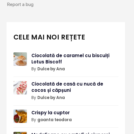
CELE MAI NOI REȚETE
Ciocolată de caramel cu biscuiți
Lotus Biscoff
By
Dulce by Ana
Ciocolată de casă cu nucă de
cocos și căpșuni
By
Dulce by Ana
Crispy la cuptor
By
goanta teodora