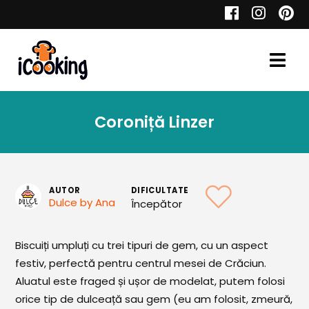
Cauta
Coroniță Linzer
Retete
AUTOR
DIFICULTATE
Dulce by Ana
Începător
Toate Reţetele
Aperitive
Biscuiți umpluți cu trei tipuri de gem, cu un aspect
festiv, perfectă pentru centrul mesei de Crăciun.
Aperitive Calde
Aluatul este fraged și ușor de modelat, putem folosi
Aperitive Reci
orice tip de dulceață sau gem (eu am folosit, zmeură,