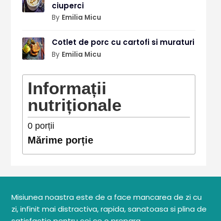
ciuperci
By
Emilia Micu
Cotlet de porc cu cartofi si muraturi
By
Emilia Micu
Informații
nutriționale
0
porții
Mărime porție
Misiunea noastra este de a face mancarea de zi cu
zi, infinit mai distractiva, rapida, sanatoasa si plina de
satisfactie pentru cei ce o prepara.