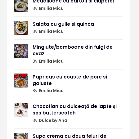
Medalioane cu cartofi si ciuperci
By
Emilia Micu
Salata cu gulie si quinoa
By
Emilia Micu
Mingiute/bomboane din fulgi de
ovaz
By
Emilia Micu
Papricas cu coaste de porc si
galuste
By
Emilia Micu
Chocoflan cu dulceață de lapte și
sos butterscotch
By
Dulce by Ana
Supa crema cu doua feluri de