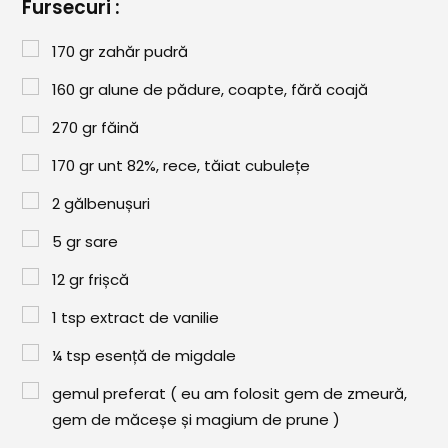
Paste & Risotto
Fursecuri :
Patiserie
170
gr
zahăr pudră
Aluaturi Dulci
160
gr
alune de pădure, coapte, fără coajă
Aluaturi Sărate
270
gr
făină
Pizza
170
gr
unt 82%, rece, tăiat cubulețe
Rețete cu Carne
2
gălbenușuri
5
gr
sare
Rețete Vegetariene
12
gr
frișcă
Salate
1
tsp
extract de vanilie
Sandwichuri și Wraps
¼
tsp
esență de migdale
Supe și Ciorbe
gemul preferat ( eu am folosit gem de zmeură,
Rețete Video
gem de măceșe și magium de prune )