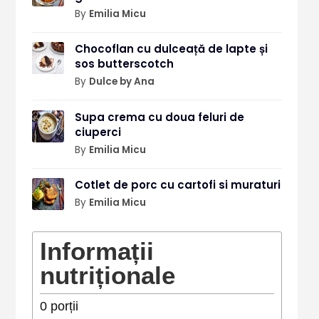
By
Emilia Micu
Chocoflan cu dulceață de lapte și
sos butterscotch
By
Dulce by Ana
Supa crema cu doua feluri de
ciuperci
By
Emilia Micu
Cotlet de porc cu cartofi si muraturi
By
Emilia Micu
Informații
nutriționale
0
porții