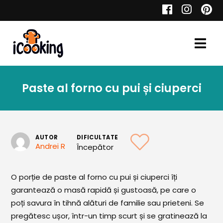
Cauta
Paste al forno cu pui și ciuperci
Retete
AUTOR
DIFICULTATE
Andrei R
Începător
Toate Reţetele
Aperitive
O porție de paste al forno cu pui și ciuperci îți
garantează o masă rapidă și gustoasă, pe care o
Aperitive Calde
poți savura în tihnă alături de familie sau prieteni. Se
Aperitive Reci
pregătesc ușor, într-un timp scurt și se gratinează la