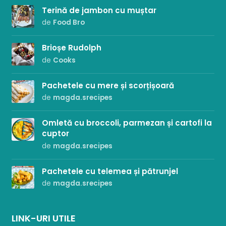
Terină de jambon cu muștar
de
Food Bro
Brioșe Rudolph
de
Cooks
Pachetele cu mere și scorțișoară
de
magda.srecipes
Omletă cu broccoli, parmezan și cartofi la
cuptor
de
magda.srecipes
Pachetele cu telemea și pătrunjel
de
magda.srecipes
LINK-URI UTILE