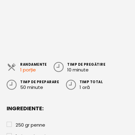
Cozonaci
Deserturi Sănătoase
Plăcinte, Tarte și Rulade
Prăjituri
Torturi
RANDAMENTE
TIMP DE PREGĂTIRE
Conserve
1 porție
10 minute
Dulceață / Gem
TIMP DE PREPARARE
TIMP TOTAL
50 minute
1 oră
Sirop / Compot
Sosuri și Condimente
INGREDIENTE:
Garnituri
Pâine
250
gr
penne