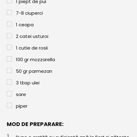
Paste & Risotto
1
piept de pui
7-8 ciuperci
Patiserie
1
ceapa
Aluaturi Dulci
2
catei usturoi
Aluaturi Sărate
1
cutie de rosii
Pizza
100
gr
mozzarella
Rețete cu Carne
50
gr
parmezan
Rețete Vegetariene
3
tbsp
ulei
Salate
sare
Sandwichuri și Wraps
piper
Supe și Ciorbe
MOD DE PREPARARE:
Rețete Video
1