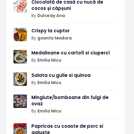
Ciocolată de casă cu nucă de
cocos și căpșuni
By
Dulce by Ana
Crispy la cuptor
By
goanta teodora
Medalioane cu cartofi si ciuperci
By
Emilia Micu
Salata cu gulie si quinoa
By
Emilia Micu
Mingiute/bomboane din fulgi de
ovaz
By
Emilia Micu
Papricas cu coaste de porc si
galuste