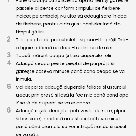
Pune o cratiță cu suficientă apă la fiert și gătește
Comunitatea
pastele al dente conform timpului de fierbere
iCooking
indicat pe ambalaj. Nu uita să adaugi sare în apa
de fierbere, pentru a da gust pastelor încă din
Librărie
timpul gătirii.
2
Taie pieptul de pui cubulețe și pune-l la prăjit într-
Adaugă o rețetă
o tigaie adâncă cu două-trei linguri de ulei.
3
Cum adăugăm o rețetă
Toacă mărunt ceapa și taie ciupercile felii.
4
Adaugă ceapa peste pieptul de pui prăjit și
Regulament de postare
gătește câteva minute până când ceapa se va
înmuia.
CONCURS
5
Mai departe adaugă ciupercile feliate și usturoiul
trecut prin presă și lasă la foc mic până când apa
lăsată de ciuperci se va evapora.
6
Adaugă roșiile decojite, potrivește de sare, piper
și busuioc și mai lasă amestecul câteva minute
până când aromele se vor întrepătrunde și sosul
se va găti.