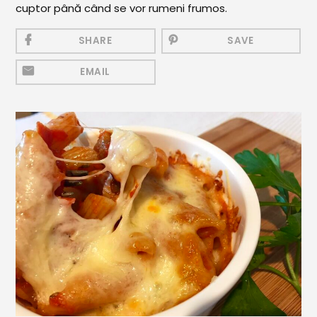
cuptor până când se vor rumeni frumos.
Mezeluri
Ronțăieli
SHARE
SAVE
Băuturi
EMAIL
Băuturi calde
Băuturi reci
Cocktail-uri
Smoothies
Ceva Dulce
Biscuiți, Bomboane și
Fursecuri
Brioșe și Checuri
Budinci, Jeleuri și Sufleuri
Cheesecake