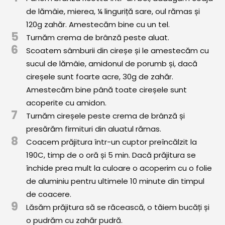
de lămâie, mierea, ¼ linguriță sare, oul rămas și
120g zahăr. Amestecăm bine cu un tel.
5
Turnăm crema de brânză peste aluat.
6
Scoatem sâmburii din cireșe și le amestecăm cu
sucul de lămâie, amidonul de porumb și, dacă
cireșele sunt foarte acre, 30g de zahăr.
Amestecăm bine până toate cireșele sunt
acoperite cu amidon.
7
Turnăm cireșele peste crema de brânză și
presărăm firmituri din aluatul rămas.
8
Coacem prăjitura într-un cuptor preîncălzit la
190C, timp de o oră și 5 min. Dacă prăjitura se
închide prea mult la culoare o acoperim cu o folie
de aluminiu pentru ultimele 10 minute din timpul
de coacere.
9
Lăsăm prăjitura să se răcească, o tăiem bucăți și
o pudrăm cu zahăr pudră.