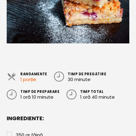
Cozonaci
Deserturi Sănătoase
Plăcinte, Tarte și Rulade
Prăjituri
Torturi
Conserve
RANDAMENTE
TIMP DE PREGĂTIRE
Dulceață / Gem
1 porție
30 minute
Sirop / Compot
TIMP DE PREPARARE
TIMP TOTAL
1 oră 10 minute
1 oră 40 minute
Sosuri și Condimente
Garnituri
INGREDIENTE:
Pâine
350
gr
făină