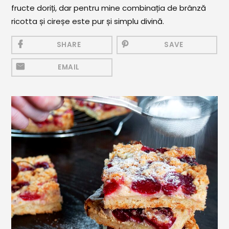
Mezeluri
fructe doriți, dar pentru mine combinația de brânză
ricotta și cireșe este pur și simplu divină.
Ronțăieli
SHARE
SAVE
Băuturi
Băuturi calde
EMAIL
Băuturi reci
Cocktail-uri
Smoothies
Ceva Dulce
Biscuiți, Bomboane și
Fursecuri
Brioșe și Checuri
Budinci, Jeleuri și Sufleuri
Cheesecake