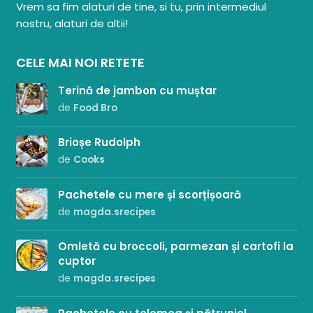
Vrem sa fim alaturi de tine, si tu, prin intermediul
nostru, alaturi de altii!
CELE MAI NOI RETETE
Terină de jambon cu muștar
de
Food Bro
Brioșe Rudolph
de
Cooks
Pachetele cu mere și scorțișoară
de
magda.srecipes
Omletă cu broccoli, parmezan și cartofi la
cuptor
de
magda.srecipes