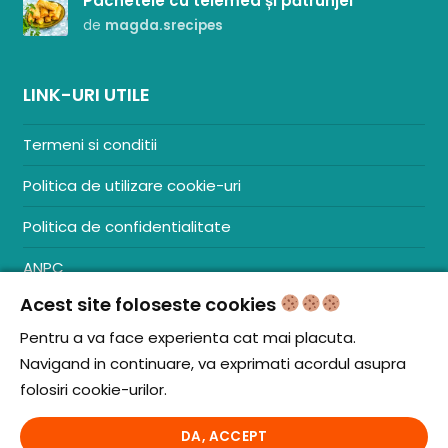
Pachetele cu telemea și pătrunjel
de
magda.srecipes
LINK-URI UTILE
Termeni si conditii
Politica de utilizare cookie-uri
Politica de confidentialitate
ANPC
Acest site foloseste cookies
Contact
S.C. ZENCOM MEDIA GROUP SRL
Pentru a va face experienta cat mai placuta.
RO38204288
Navigand in continuare, va exprimati acordul asupra
J20/1379/2017
folosiri cookie-urilor.
DA, ACCEPT
© iCooking.ro. Toate drepturile rezervate.