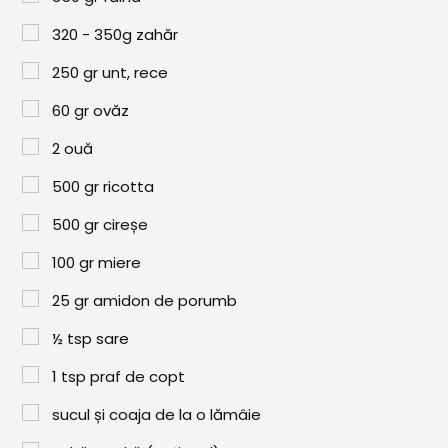
Paste & Risotto
320 - 350g zahăr
Patiserie
250
gr
unt, rece
Aluaturi Dulci
60
gr
ovăz
Aluaturi Sărate
2
ouă
Pizza
500
gr
ricotta
Rețete cu Carne
500
gr
cireșe
Rețete Vegetariene
100
gr
miere
Salate
25
gr
amidon de porumb
Sandwichuri și Wraps
½
tsp
sare
Supe și Ciorbe
1
tsp
praf de copt
Rețete Video
sucul și coaja de la o lămâie