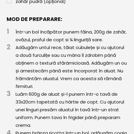
zahăr pudră (opțional)
Comunitatea
iCooking
MOD DE PREPARARE:
Librărie
1
Într-un bol încăpător punem făina, 200g de zahăr,
ovăzul, praful de copt si ¼ linguriță sare.
Adaugă o rețetă
2
Adăugăm untul rece, tăiat cubulețe și cu ajutorul
Cum adăugăm o rețetă
a două furculițe sau cu mâna îl zdrobim până
obținem o textură sfărâmicioasă. Adăugăm un ou
Regulament de postare
și amestecăm până este încorporat în aluat. Nu
frământăm aluatul. Vrem ca acesta să rămână
CONCURS
firmituri.
3
Luăm 600g de aluat și-l punem într-o tavă de
33x20cm tapetată cu hârtie de copt. Cu ajutorul
unei linguri presăm aluatul în tavă într-un strat
uniform. Punem tava în frigider până preparam
crema.
4
Punem brânza ricotta într-un bol, adăugăm coaja