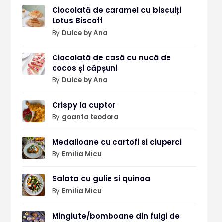
Ciocolată de caramel cu biscuiți
Lotus Biscoff
By
Dulce by Ana
Ciocolată de casă cu nucă de
cocos și căpșuni
By
Dulce by Ana
Crispy la cuptor
By
goanta teodora
Medalioane cu cartofi si ciuperci
By
Emilia Micu
Salata cu gulie si quinoa
By
Emilia Micu
Mingiute/bomboane din fulgi de