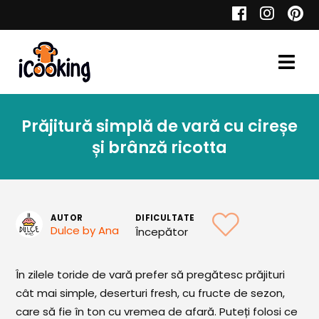
Cauta
Prăjitură simplă de vară cu cireșe
Retete
și brânză ricotta
Toate Reţetele
AUTOR
DIFICULTATE
Dulce by Ana
Începător
Aperitive
În zilele toride de vară prefer să pregătesc prăjituri
Aperitive Calde
cât mai simple, deserturi fresh, cu fructe de sezon,
Aperitive Reci
care să fie în ton cu vremea de afară. Puteți folosi ce