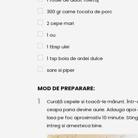
300
gr
carne tocata de porc
2
cepe mari
1
ou
1
tbsp
ulei
1
tsp
boia de ardei dulce
sare si piper
MOD DE PREPARARE:
1
Curață cepele si toacă-le mărunt. Într-o
ceapa pana devine aurie. Adauga apoi car
lasa pe foc aproximativ 10 minute. Stin
intreg si amesteca bine.