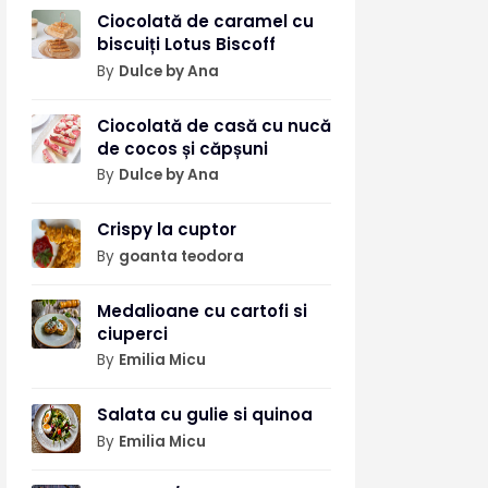
Ciocolată de caramel cu
biscuiți Lotus Biscoff
By
Dulce by Ana
Ciocolată de casă cu nucă
de cocos și căpșuni
By
Dulce by Ana
Crispy la cuptor
By
goanta teodora
Medalioane cu cartofi si
ciuperci
By
Emilia Micu
Salata cu gulie si quinoa
By
Emilia Micu