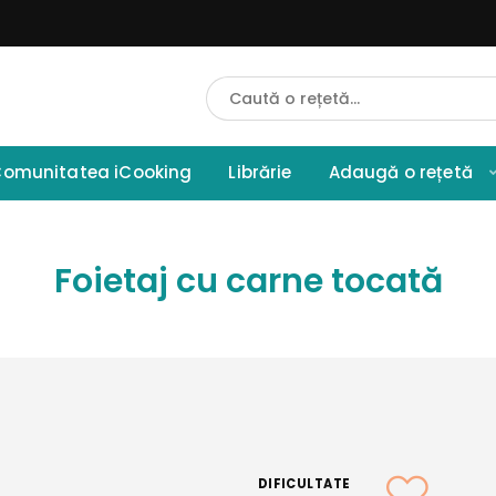
Cauta
Retete
omunitatea iCooking
Librărie
Adaugă o rețetă
Foietaj cu carne tocată
DIFICULTATE