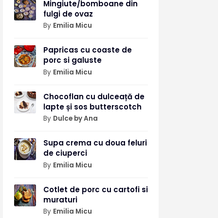
Mingiute/bomboane din
fulgi de ovaz
By
Emilia Micu
Papricas cu coaste de
porc si galuste
By
Emilia Micu
Chocoflan cu dulceață de
lapte și sos butterscotch
By
Dulce by Ana
Supa crema cu doua feluri
de ciuperci
By
Emilia Micu
Cotlet de porc cu cartofi si
muraturi
By
Emilia Micu