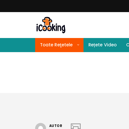
Toate Reţetele
Rețete Video
C
AUTOR