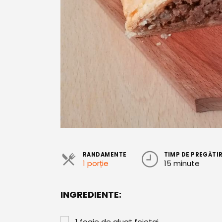
RANDAMENTE
TIMP DE PREGĂTI
1 porție
15 minute
INGREDIENTE:
1
foaie de aluat foietaj