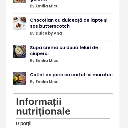
By
Emilia Micu
Chocoflan cu dulceață de lapte și
sos butterscotch
By
Dulce by Ana
Supa crema cu doua feluri de
ciuperci
By
Emilia Micu
Cotlet de porc cu cartofi si muraturi
By
Emilia Micu
Informații
nutriționale
0
porții