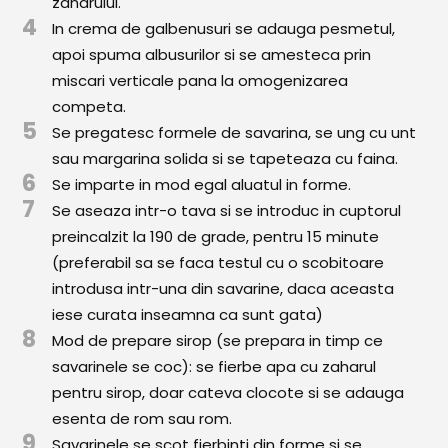
zaharului.
Comunitatea
4
In crema de galbenusuri se adauga pesmetul,
iCooking
apoi spuma albusurilor si se amesteca prin
miscari verticale pana la omogenizarea
Librărie
competa.
5
Se pregatesc formele de savarina, se ung cu unt
Adaugă o rețetă
sau margarina solida si se tapeteaza cu faina.
6
Cum adăugăm o rețetă
Se imparte in mod egal aluatul in forme.
7
Se aseaza intr-o tava si se introduc in cuptorul
Regulament de postare
preincalzit la 190 de grade, pentru 15 minute
(preferabil sa se faca testul cu o scobitoare
CONCURS
introdusa intr-una din savarine, daca aceasta
iese curata inseamna ca sunt gata)
8
Mod de prepare sirop (se prepara in timp ce
savarinele se coc): se fierbe apa cu zaharul
pentru sirop, doar cateva clocote si se adauga
esenta de rom sau rom.
9
Savarinele se scot fierbinti din forme si se