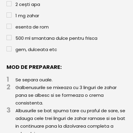
Paste & Risotto
2
cești
apa
Patiserie
1
mg
zahar
Aluaturi Dulci
esenta de rom
Aluaturi Sărate
500
ml
smantana dulce pentru frisca
Pizza
gem, dulceata etc
Rețete cu Carne
MOD DE PREPARARE:
Rețete Vegetariene
1
Se separa ouale.
Salate
2
Galbenusurile se mixeaza cu 3 linguri de zahar
pana se albesc si se formeaza o crema
Sandwichuri și Wraps
consistenta.
3
Supe și Ciorbe
Albusurile se bat spuma tare cu praful de sare, se
adauga cele trei linguri de zahar ramase si se bat
Rețete Video
in continuare pana la dizolvarea completa a