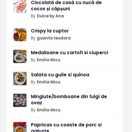
Ciocolată de casă cu nucă de
cocos și căpșuni
By
Dulce by Ana
Crispy la cuptor
By
goanta teodora
Medalioane cu cartofi si ciuperci
By
Emilia Micu
Salata cu gulie si quinoa
By
Emilia Micu
Mingiute/bomboane din fulgi de
ovaz
By
Emilia Micu
Papricas cu coaste de porc si
galuste