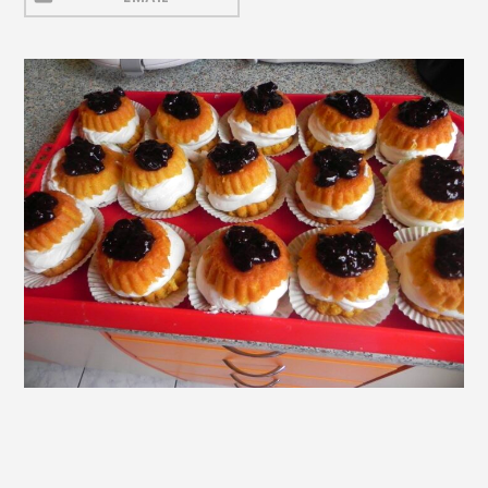
Mezeluri
Ronțăieli
Băuturi
Băuturi calde
Băuturi reci
Cocktail-uri
Smoothies
Ceva Dulce
Biscuiți, Bomboane și
Fursecuri
Brioșe și Checuri
Budinci, Jeleuri și Sufleuri
Cheesecake