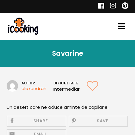
Cauta
Savarine
Retete
AUTOR
DIFICULTATE
alexandrah
Intermediar
Toate Reţetele
Aperitive
Un desert care ne aduce aminte de copilarie.
Aperitive Calde
SHARE
SAVE
Aperitive Reci
EMAIL