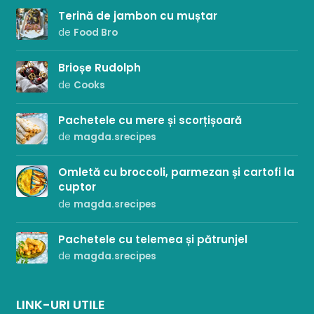
Terină de jambon cu muștar
de
Food Bro
Brioșe Rudolph
de
Cooks
Pachetele cu mere și scorțișoară
de
magda.srecipes
Omletă cu broccoli, parmezan și cartofi la
cuptor
de
magda.srecipes
Pachetele cu telemea și pătrunjel
de
magda.srecipes
LINK-URI UTILE