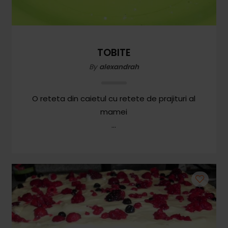
Paste & Risotto
Patiserie
Aluaturi Dulci
TOBITE
Aluaturi Sărate
By
alexandrah
Pizza
O reteta din caietul cu retete de prajituri al
Rețete cu Carne
mamei
Rețete Vegetariene
Salate
Sandwichuri și Wraps
Supe și Ciorbe
Rețete Video