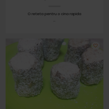
Cozonaci
O reteta pentru o cina rapida
Deserturi Sănătoase
Plăcinte, Tarte și Rulade
Prăjituri
Torturi
Conserve
Dulceață / Gem
Sirop / Compot
Sosuri și Condimente
Garnituri
Pâine