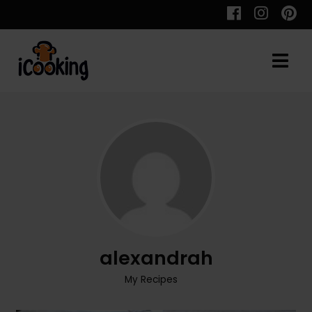
Cauta
Retete
Toate Reţetele
Aperitive
alexandrah
Aperitive Calde
My Recipes
Aperitive Reci