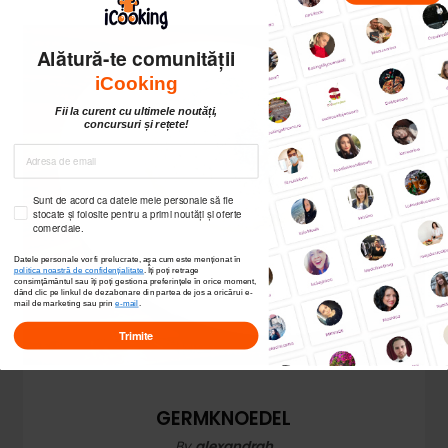
Alătură-te comunității
iCooking
Fii la curent cu ultimele noutăți,
concursuri și rețete!
Sunt de acord ca datele mele personale să fie
stocate și folosite pentru a primi noutăți și oferte
comerciale.
Datele personale vor fi prelucrate, așa cum este menționat în
politica noastră de confidențialitate
. Îți poți
retrage
consimțământul sau îți poți gestiona preferințele în orice moment,
dând clic pe linkul de dezabonare din partea de jos a oricărui e-
mail de marketing sau prin
e-mail
.
Trimite
GERMKNOEDEL
By
alexandrah