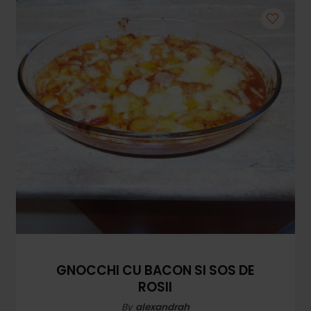
Mezeluri
Ronțăieli
Băuturi
Băuturi calde
Băuturi reci
Cocktail-uri
Smoothies
Ceva Dulce
Biscuiți, Bomboane și
Fursecuri
Brioșe și Checuri
GNOCCHI CU BACON SI SOS DE
ROSII
Budinci, Jeleuri și Sufleuri
By
alexandrah
Cheesecake