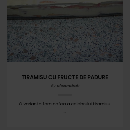
Comunitatea
iCooking
Librărie
Adaugă o rețetă
Cum adăugăm o rețetă
Regulament de postare
TIRAMISU CU FRUCTE DE PADURE
CONCURS
By
alexandrah
O varianta fara cafea a celebrului tiramisu.