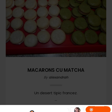
MACARONS CU MATCHA
By
alexandrah
Un desert tipic francez.