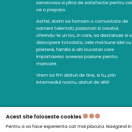
sanatoasa si plina de satisfactie pentru cei
ce o prepara.
Astfel, dorim sa formam o comunitate de
oameni talentati, pasionati si creativi,
oferindu-le un loc, in care, sa destainuie si 
descopere totodata, cele mai bune idei cu
prietenii, familia si alti bucatari care
impartasesc aceeasi pasiune pentru
mancare.
Vrem sa fim alaturi de tine, si tu, prin
intermediul nostru, alaturi de altii!
Acest site foloseste cookies
Pentru a va face experienta cat mai placuta. Navigand in c
© iCooking.ro. Toate drepturile rezervate.