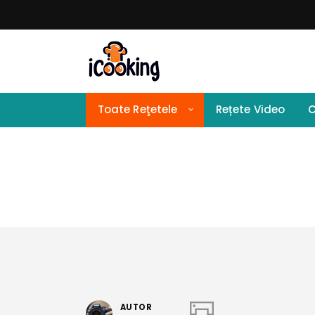
Toate Reţetele
Rețete Video
C
AUTOR