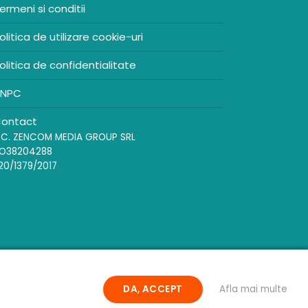
ermeni si conditii
olitica de utilizare cookie-uri
olitica de confidentialitate
NPC
ontact
.C. ZENCOM MEDIA GROUP SRL
O38204288
20/1379/2017
DA, ACCEPT
Afla mai multe
.