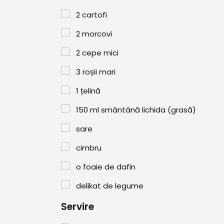
2
cartofi
2
morcovi
2
cepe mici
3
roșii mari
1
țelină
150
ml
smântână lichida (grasă)
sare
cimbru
o foaie de dafin
delikat de legume
Servire