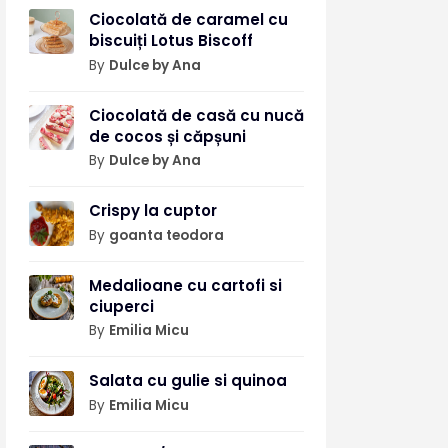
Ciocolată de caramel cu
biscuiți Lotus Biscoff
By
Dulce by Ana
Ciocolată de casă cu nucă
de cocos și căpșuni
By
Dulce by Ana
Crispy la cuptor
By
goanta teodora
Medalioane cu cartofi si
ciuperci
By
Emilia Micu
Salata cu gulie si quinoa
By
Emilia Micu