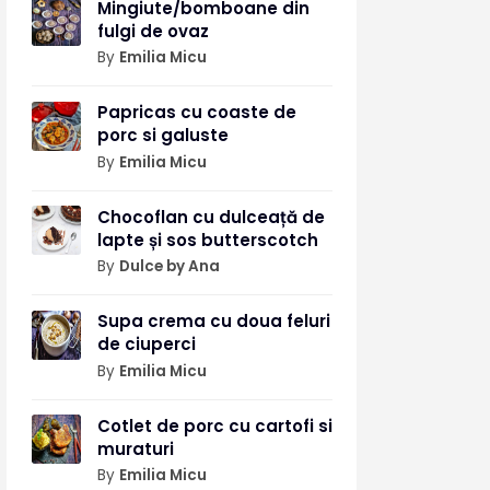
Mingiute/bomboane din
fulgi de ovaz
By
Emilia Micu
Papricas cu coaste de
porc si galuste
By
Emilia Micu
Chocoflan cu dulceață de
lapte și sos butterscotch
By
Dulce by Ana
Supa crema cu doua feluri
de ciuperci
By
Emilia Micu
Cotlet de porc cu cartofi si
muraturi
By
Emilia Micu