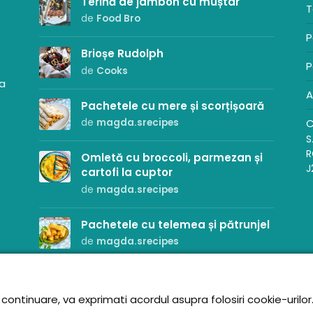
Terină de jambon cu muștar
T
de
Food Bro
P
Brioșe Rudolph
P
de
Cooks
sa
A
Pachetele cu mere și scorțișoară
C
de
magda.srecipes
S
R
Omletă cu broccoli, parmezan și
J
cartofi la cuptor
de
magda.srecipes
Pachetele cu telemea și pătrunjel
de
magda.srecipes
ontinuare, va exprimati acordul asupra folosiri cookie-urilor