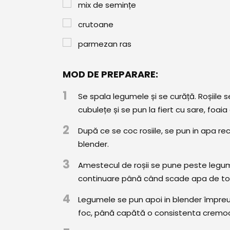
mix de semințe
crutoane
parmezan ras
MOD DE PREPARARE:
1
Se spala legumele și se curăță. Roșiile s
cubulețe și se pun la fiert cu sare, foaia 
2
După ce se coc rosiile, se pun in apa re
blender.
3
Amestecul de roșii se pune peste legume
continuare până când scade apa de to
4
Legumele se pun apoi in blender împreu
foc, până capătă o consistenta cremo