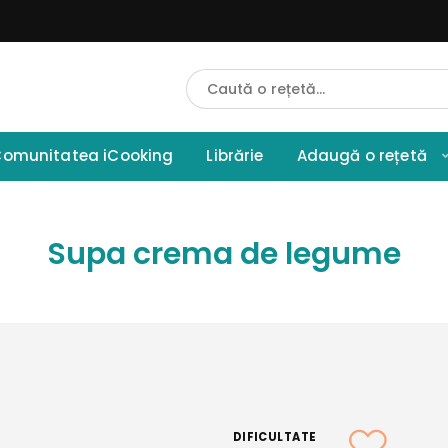
Cauta
Retete
omunitatea iCooking
Librărie
Adaugă o rețetă
Supa crema de legume
DIFICULTATE