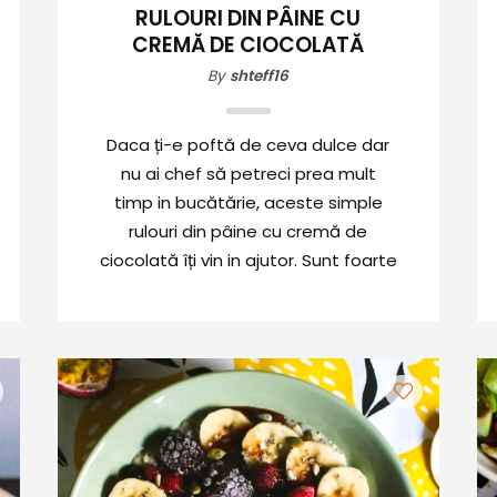
RULOURI DIN PÂINE CU
CREMĂ DE CIOCOLATĂ
By
shteff16
Daca ți-e poftă de ceva dulce dar
nu ai chef să petreci prea mult
timp in bucătărie, aceste simple
rulouri din pâine cu cremă de
ciocolată îți vin in ajutor. Sunt foarte
gustoase, rapide și odată
încercate, cu siguranță te vor
convinge să le mănânci din nou.