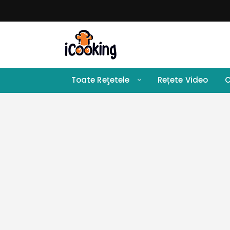
Toate Reţetele
Rețete Video
C