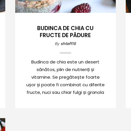
BUDINCA DE CHIA CU
FRUCTE DE PĂDURE
By
shteff16
Budinca de chia este un desert
sănătos, plin de nutrienți și
vitamine. Se pregătește foarte
ușor și poate fi combinat cu diferite
fructe, nuci sau chiar fulgi și granola
si este ideal pentru a înlocui un
desert cu mult zahăr adăugat.