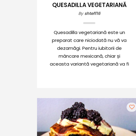
QUESADILLA VEGETARIANĂ
By
shteff16
Quesadilla vegetariană este un
preparat care niciodată nu vă va
dezamăgi. Pentru iubitorii de
mâncare mexicană, chiar și
aceasta variantă vegetariană va fi
o surpriză plăcută. De asemenea,
poate fi o cina gustoasă sau un
prânz delicios și rapid. Este o rețetă
ușoară, rapidă și un belșug de
vitamine și nutrienți datorită
multitudinii de legume pe care le
conține.