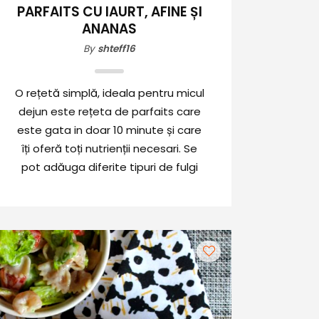
PARFAITS CU IAURT, AFINE ȘI
ANANAS
By
shteff16
O rețetă simplă, ideala pentru micul
dejun este rețeta de parfaits care
este gata in doar 10 minute și care
îți oferă toți nutrienții necesari. Se
pot adăuga diferite tipuri de fulgi
sau fructe, astfel rețeta mereu va fi
pe placul tau.