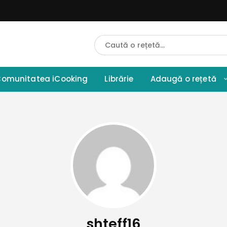
Cauta
Retete
omunitatea iCooking
Librărie
Adaugă o rețetă
shteff16