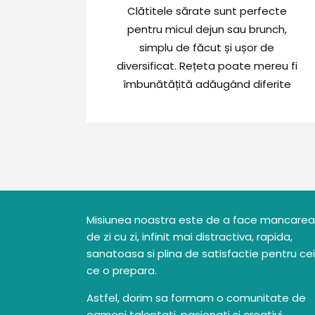
Clătitele sărate sunt perfecte
pentru micul dejun sau brunch,
simplu de făcut și ușor de
diversificat. Rețeta poate mereu fi
îmbunătățită adăugând diferite
ingrediente și niciodată nu va
deveni monotonă. Cu siguranță va
deveni un preparat care își va face
des loc pe mesele voastre.
Misiunea noastra este de a face mancarea
de zi cu zi, infinit mai distractiva, rapida,
sanatoasa si plina de satisfactie pentru cei
ce o prepara.
Astfel, dorim sa formam o comunitate de
oameni talentati, pasionati si creativi,