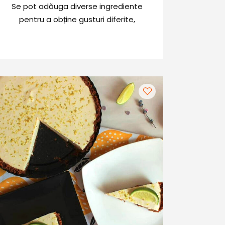
Se pot adăuga diverse ingrediente
pentru a obține gusturi diferite,
astfel încât salata mereu va avea
alt gust și niciodată nu va deveni un
preparat monoton. Una dintre cele
mai bune combinații este cea
dintre paste și creveți, o combinație
perfectă pentru un prânz rapid și
gustos.