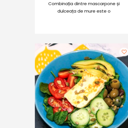
Combinația dintre mascarpone și
dulceața de mure este o
combinație care se potrivește
perfect acestor clătite.